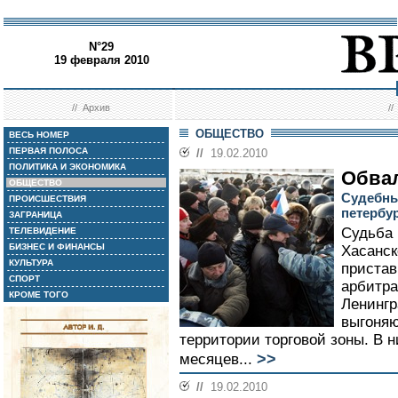
N°29
19 февраля 2010
//
Архив
/
ОБЩЕСТВО
ВЕСЬ НОМЕР
ПЕРВАЯ ПОЛОСА
//
19.02.2010
ПОЛИТИКА И ЭКОНОМИКА
Обва
ОБЩЕСТВО
Судебны
ПРОИСШЕСТВИЯ
петербу
ЗАГРАНИЦА
Судьба 
ТЕЛЕВИДЕНИЕ
БИЗНЕС И ФИНАНСЫ
Хасанск
КУЛЬТУРА
приста
СПОРТ
арбитра
КРОМЕ ТОГО
Ленингр
выгоняю
территории торговой зоны. В н
>>
месяцев...
//
19.02.2010