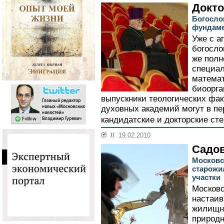
Докто
Богосло
фундаме
Уже с а
богосло
же полн
специал
математ
биоорга
выпускники теологических фак
духовных академий могут в пе
кандидатские и докторские сте
//
19.02.2010
Садов
Московс
старожи
участки
Москов
настаив
жилищно
природн