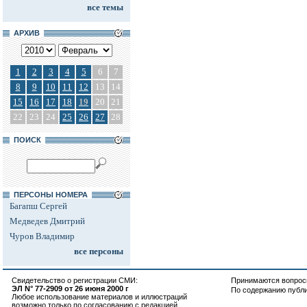
все темы
АРХИВ
1
2
3
4
5
6
7
8
9
10
11
12
13
14
15
16
17
18
19
20
21
22
23
24
25
26
27
28
ПОИСК
ПЕРСОНЫ НОМЕРА
Багапш Сергей
Медведев Дмитрий
Чуров Владимир
все персоны
Свидетельство о регистрации СМИ:
Принимаются вопросы
ЭЛ N° 77-2909 от 26 июня 2000 г
По содержанию публ
Любое использование материалов и иллюстраций
возможно только по согласованию с редакцией