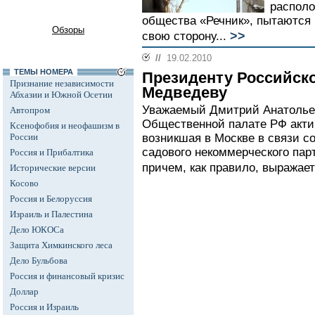
располо
общества «Речник», пытаются 
Обзоры
>>
свою сторону...
//
19.02.2010
ТЕМЫ НОМЕРА
Президенту Российск
Признание независимости
Медведеву
Абхазии и Южной Осетии
Уважаемый Дмитрий Анатолье
Автопром
Общественной палате РФ акти
Ксенофобия и неофашизм в
России
возникшая в Москве в связи с
садового некоммерческого пар
Россия и Прибалтика
причем, как правило, выражает
Исторические версии
Косово
Россия и Белоруссия
Израиль и Палестина
Дело ЮКОСа
Защита Химкинского леса
Дело Бульбова
Россия и финансовый кризис
Доллар
Россия и Израиль