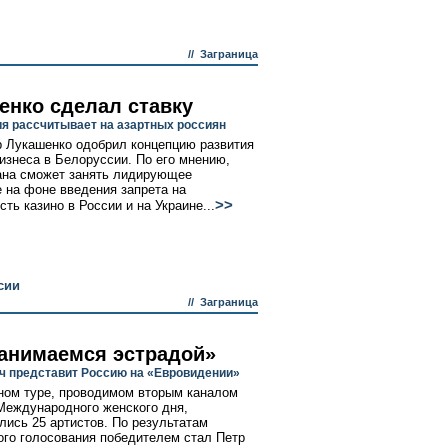
//
Заграница
енко сделал ставку
я рассчитывает на азартных россиян
 Лукашенко одобрил концепцию развития
бизнеса в Белоруссии. По его мнению,
ана сможет занять лидирующее
 на фоне введения запрета на
>>
ть казино в России и на Украине...
сии
//
Заграница
анимаемся эстрадой»
ч представит Россию на «Евровидении»
ном туре, проводимом вторым каналом
Международного женского дня,
лись 25 артистов. По результатам
ого голосования победителем стал Петр