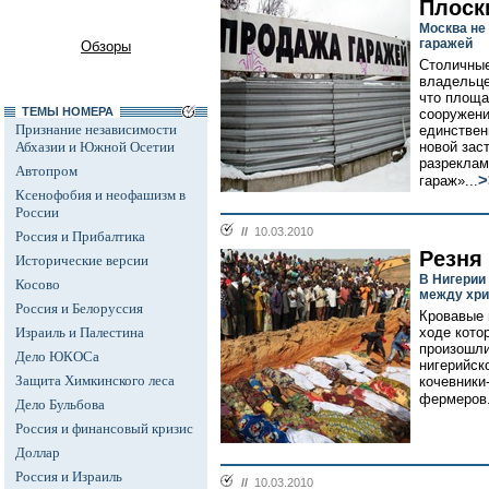
Плоск
Москва не
гаражей
Обзоры
Столичные
владельце
что площа
ТЕМЫ НОМЕРА
сооружени
Признание независимости
единствен
Абхазии и Южной Осетии
новой зас
разреклам
Автопром
>
гараж»...
Ксенофобия и неофашизм в
России
//
10.03.2010
Россия и Прибалтика
Резня
Исторические версии
В Нигерии
Косово
между хри
Россия и Белоруссия
Кровавые 
Израиль и Палестина
ходе кото
произошли
Дело ЮКОСа
нигерийск
Защита Химкинского леса
кочевники
фермеров.
Дело Бульбова
Россия и финансовый кризис
Доллар
Россия и Израиль
//
10.03.2010