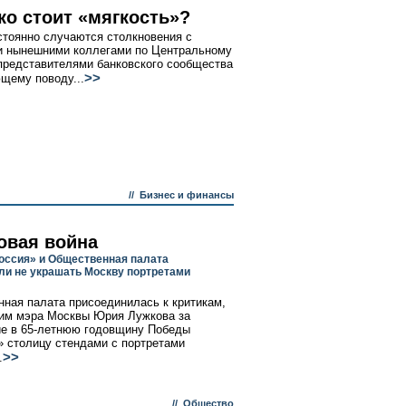
ко стоит «мягкость»?
стоянно случаются столкновения с
 нынешними коллегами по Центральному
 представителями банковского сообщества
>>
щему поводу...
//
Бизнес и финансы
овая война
оссия» и Общественная палата
ли не украшать Москву портретами
ная палата присоединилась к критикам,
им мэра Москвы Юрия Лужкова за
е в 65-летнюю годовщину Победы
» столицу стендами с портретами
>>
.
//
Общество