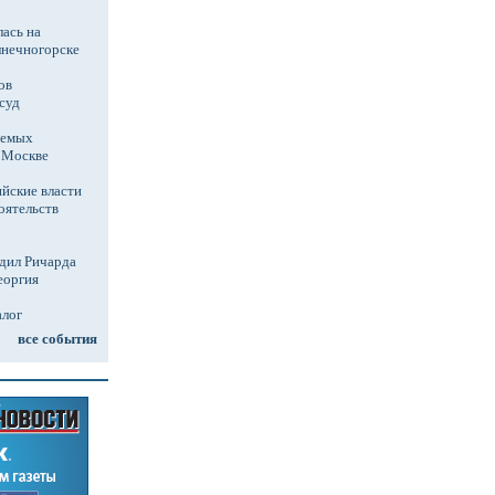
ась на
лнечногорске
ов
суд
аемых
в Москве
йские власти
оятельств
дил Ричарда
еоргия
алог
все события