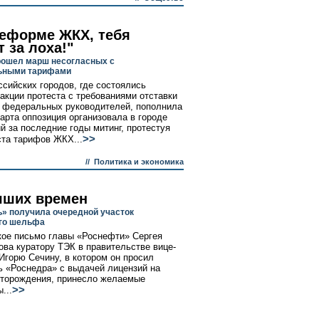
реформе ЖКХ, тебя
 за лоха!"
рошел марш несогласных с
ьными тарифами
ссийских городов, где состоялись
акции протеста с требованиями отставки
 федеральных руководителей, пополнила
марта оппозиция организовала в городе
й за последние годы митинг, протестуя
>>
ста тарифов ЖКХ...
//
Политика и экономика
чших времен
» получила очередной участок
го шельфа
ое письмо главы «Роснефти» Сергея
ова куратору ТЭК в правительстве вице-
Игорю Сечину, в котором он просил
ь «Роснедра» с выдачей лицензий на
торождения, принесло желаемые
>>
...