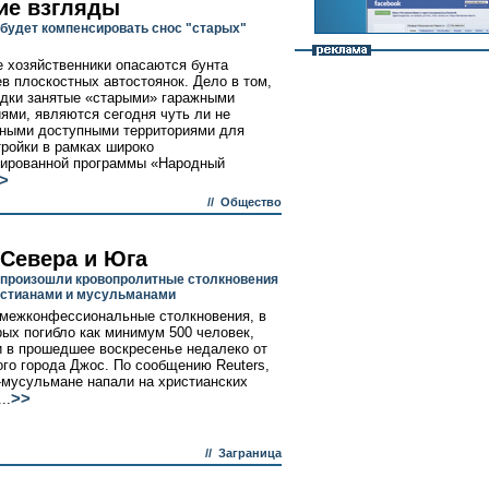
ие взгляды
 будет компенсировать снос "старых"
 хозяйственники опасаются бунта
в плоскостных автостоянок. Дело в том,
дки занятые «старыми» гаражными
ями, являются сегодня чуть ли не
ными доступными территориями для
тройки в рамках широко
ированной программы «Народный
>
//
Общество
 Севера и Юга
 произошли кровопролитные столкновения
стианами и мусульманами
межконфессиональные столкновения, в
рых погибло как минимум 500 человек,
 в прошедшее воскресенье недалеко от
ого города Джос. По сообщению Reuters,
-мусульмане напали на христианских
>>
..
//
Заграница