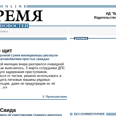
ИД "В
Издательств
/
поиск
 щит
денной сумки милиционеры рискнули
автомобилями простых граждан
ой милиции вчера разгорелся очередной
Как выяснилось, 5 марта сотрудники ДПС
ля задержания преступников,
хся от погони, решили использовать в
щита легковые машины рядовых
льцев, даже не предупредив их об
>>
..
//
Происшествия
 Саида
БЕЗ КОМMЕНТАРИЕВ
ила об уничтожении главного идеолога