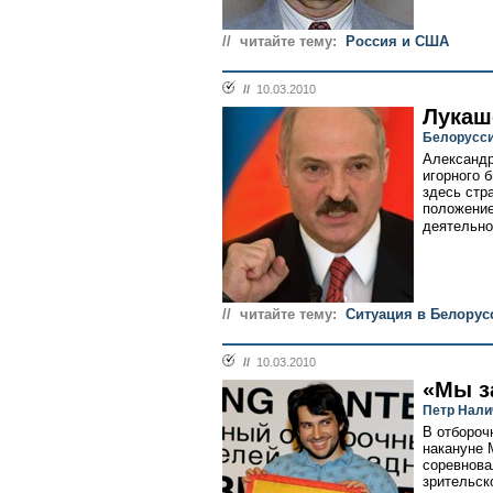
// читайте тему:
Россия и США
//
10.03.2010
Лукаш
Белорусси
Александр
игорного 
здесь стр
положение
деятельнос
// читайте тему:
Ситуация в Белорус
//
10.03.2010
«Мы з
Петр Нали
В отбороч
накануне 
соревнова
зрительск