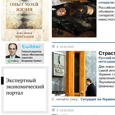
сепаратис
Российски
объявили 
сепаратис
известного
//
10.03.2010
Страс
Русский я
негосуда
Две новос
самой инт
Украине с
заявления
Януковиче
Шевченко.
// читайте тему:
Ситуация на Украин
//
10.03.2010