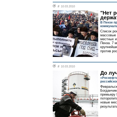
//
10.03.2010
"Нет 
держат
В Пензе п
коммунал
Список ро
массовые 
местных и
Пенза. 7 
крупнейши
против ро
//
10.03.2010
До лу
«Роснефть
российско
Февральск
Богданчик
премьеру 
поторопит
новые мес
результаты