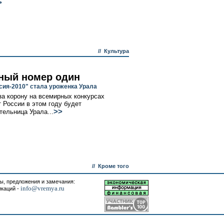
>
//
Культура
ный номер один
сия-2010" стала уроженка Урала
за корону на всемирных конкурсах
т России в этом году будет
>>
тельница Урала...
//
Кроме того
, предложения и замечания:
info@vremya.ru
икаций -