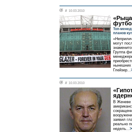
//
10.03.2010
«Рыца
футбо
Топ-менед
планов куп
«Неприлич
могут пос
знаменито
Группа фи
менеджеры
приобрест
нынешних 
Глейзер...
//
10.03.2010
«Гипо
ядерн
В Женеве 
американс
сокращени
вооружени
заявил гл
реально п
недель...