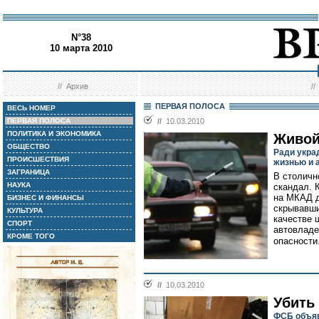
N°38
10 марта 2010
//
Архив
/
ПЕРВАЯ ПОЛОСА
ВЕСЬ НОМЕР
ПЕРВАЯ ПОЛОСА
//
10.03.2010
ПОЛИТИКА И ЭКОНОМИКА
Живой
ОБЩЕСТВО
Ради укра
ПРОИСШЕСТВИЯ
жизнью и 
ЗАГРАНИЦА
В столичн
НАУКА
скандал. 
на МКАД д
БИЗНЕС И ФИНАНСЫ
скрывавши
КУЛЬТУРА
качестве 
СПОРТ
автовладе
КРОМЕ ТОГО
опасности.
//
10.03.2010
Убить
ФСБ объяв