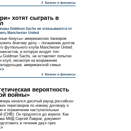
//
Бизнес и финансы
ри» хотят сыграть в
л
жеры Goldman Sachs не отказываются от
ить Manchester United
ные бонусы» американских банкиров
лужить благому делу -- погашению долгов
го футбольного клуба Manchester United.
нансистов, в которую входят топ-
 Goldman Sachs, не оставляет попытки
и клуб, несмотря на возражения
владельцев, американской семьи
>>
//
Бизнес и финансы
тетическая вероятность
ой войны»
вчера начался десятый раунд российско-
ких переговоров по новому договору о
и и ограничении наступательных
й (СНВ). Он продлится до апреля. Как
ава МИД Сергей Лавров, документ
одготовить в течение двух-трех
>>