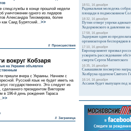
тов
18:51, 16 декабря
Радикальная молодежь собрал
е спецслужбы в конце прошлой недели
об уничтожении одного из лидеров
площади в подмосковном Со
тов Александра Тихомирова, более
18:32, 16 декабря
>>
 как Саид Бурятский...
Путин отверг упреки адвокат
Ходорковского в давлении на 
17:58, 16 декабря
Задержан один из предполаг
организаторов беспорядков 
//
Происшествия
17:10, 16 декабря
Европарламент призвал росси
ускорить расследование обст
ти вокруг Кобзаря
смерти Сергея Магнитского
16:35, 16 декабря
зык на Украине объявлен
Саакашвили посмертно награ
рственным
Холбрука орденом Святого Г
ти пришли вчера с Украины. Начнем с
16:14, 16 декабря
ересной. Русский язык не будет иметь на
Ассанж будет выпущен под з
татус государственного. Это следует из
, сделанного президентом Виктором
м в 196-й день рождения Тараса
>>
..
е
//
Заграница