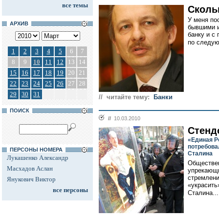
все темы
Сколь
У меня по
АРХИВ
бывшими и
банку и с
по следую
1
2
3
4
5
6
7
8
9
10
11
12
13
14
15
16
17
18
19
20
21
22
23
24
25
26
27
28
29
30
31
// читайте тему:
Банки
ПОИСК
//
10.03.2010
Стенд
«Единая Р
потребова
ПЕРСОНЫ НОМЕРА
Сталина
Лукашенко Александр
Обществен
Масхадов Аслан
упрекающ
стремлени
Янукович Виктор
«украсить
все персоны
Сталина...