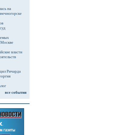
ась на
лнечногорске
ов
суд
аемых
в Москве
йские власти
оятельств
дил Ричарда
еоргия
алог
все события