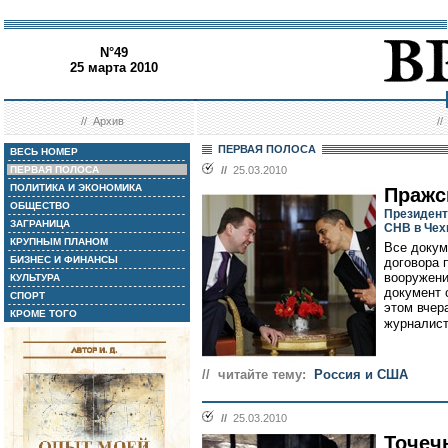
N°49
25 марта 2010
//
Архив
/
ПЕРВАЯ ПОЛОСА
ВЕСЬ НОМЕР
ПЕРВАЯ ПОЛОСА
//
25.03.2010
ПОЛИТИКА И ЭКОНОМИКА
Пражс
ОБЩЕСТВО
Президент
ЗАГРАНИЦА
СНВ в Чех
КРУПНЫМ ПЛАНОМ
Все докум
БИЗНЕС И ФИНАНСЫ
договора 
вооружени
КУЛЬТУРА
документ 
СПОРТ
этом вчер
КРОМЕ ТОГО
журналист
// читайте тему:
Россия и США
//
25.03.2010
Точеч