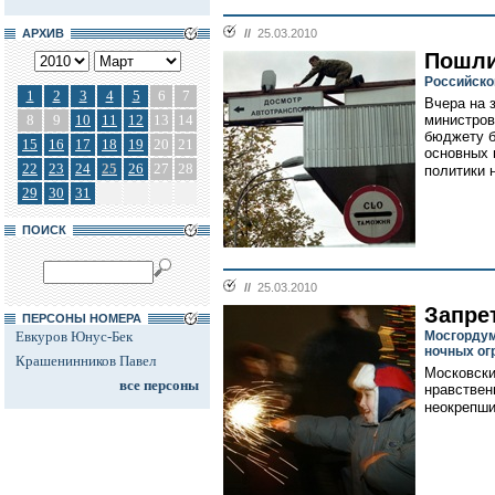
АРХИВ
//
25.03.2010
Пошли
Российско
1
2
3
4
5
6
7
Вчера на 
8
9
10
11
12
13
14
министров
бюджету б
15
16
17
18
19
20
21
основных 
22
23
24
25
26
27
28
политики н
29
30
31
ПОИСК
//
25.03.2010
Запрет
ПЕРСОНЫ НОМЕРА
Евкуров Юнус-Бек
Мосгордум
ночных ог
Крашенинников Павел
Московски
все персоны
нравствен
неокрепши