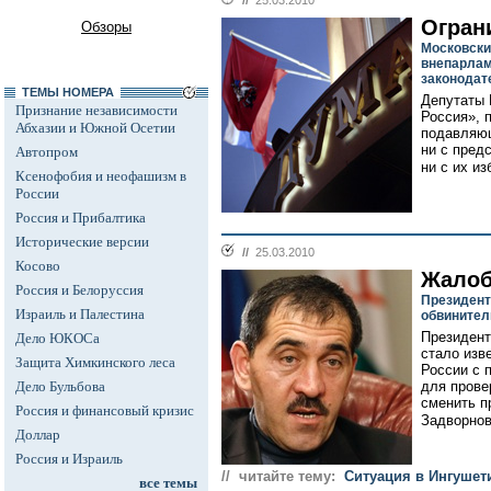
//
25.03.2010
Огран
Обзоры
Московски
внепарлам
законодат
ТЕМЫ НОМЕРА
Депутаты 
Признание независимости
Россия», 
Абхазии и Южной Осетии
подавляющ
ни с пред
Автопром
ни с их из
Ксенофобия и неофашизм в
России
Россия и Прибалтика
Исторические версии
//
25.03.2010
Косово
Жалоб
Россия и Белоруссия
Президент
Израиль и Палестина
обвините
Президент
Дело ЮКОСа
стало изв
Защита Химкинского леса
России с 
Дело Бульбова
для прове
сменить п
Россия и финансовый кризис
Задворнов
Доллар
Россия и Израиль
// читайте тему:
Ситуация в Ингушет
все темы