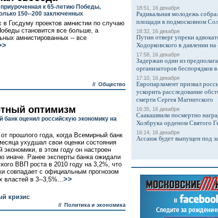
 приуроченная к 65-летию Победы,
18:51, 16 декабря
только 150--200 заключенных
Радикальная молодежь собрал
площади в подмосковном Со
 в Госдуму проектов амнистии по случаю
Победы становится все больше, а
18:32, 16 декабря
Путин отверг упреки адвокат
ьных амнистированных -- все
>>
Ходорковского в давлении на 
17:58, 16 декабря
Задержан один из предполаг
организаторов беспорядков 
17:10, 16 декабря
Европарламент призвал росси
//
Общество
ускорить расследование обст
смерти Сергея Магнитского
тный оптимизм
16:35, 16 декабря
Саакашвили посмертно награ
 банк оценил российскую экономику на
Холбрука орденом Святого Г
16:14, 16 декабря
 от прошлого года, когда Всемирный банк
Ассанж будет выпущен под з
месяца ухудшал свои оценки состояния
й экономики, в этом году он настроен
о иначе. Ранее эксперты банка ожидали
ского ВВП роста в 2010 году на 3,2%, что
ки совпадает с официальным прогнозом
>>
 властей в 3--3,5%...
ый кризис
//
Политика и экономика