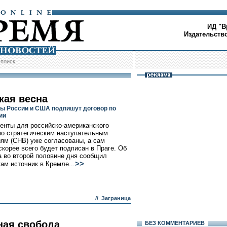
ИД "В
Издательств
/
поиск
кая весна
ы России и США подпишут договор по
ии
енты для российско-американского
по стратегическим наступательным
ям (СНВ) уже согласованы, а сам
скорее всего будет подписан в Праге. Об
а во второй половине дня сообщил
>>
ам источник в Кремле...
//
Заграница
ная свобода
БЕЗ КОМMЕНТАРИЕВ