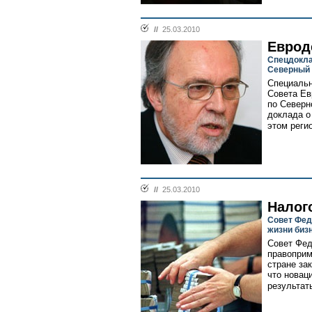
//
25.03.2010
Еврод
Спецдокла
Северный 
Специальн
Совета Ев
по Северн
доклада о
этом регио
//
25.03.2010
Налог
Совет Фед
жизни биз
Совет Фед
правоприм
стране за
что новац
результаты