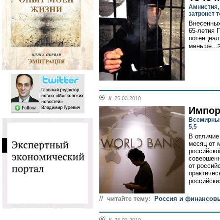
Амнистия,
затронет 
Внесенных
65-летия 
потенциал
меньше...
//
25.03.2010
Импор
Всемирный
5,5
В отличие
месяц от 
российско
совершенн
от россий
практичес
российских
// читайте тему:
Россия и финансов