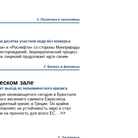
//
Политика и экономика
а десятка участков недр без конкурса
ма» и «Роснефти» со стороны Минприроды
есторождений, бюрократический процесс
ых лицензий продолжает идти своим
//
Бизнес и финансы
ческом зале
ет выход из экономического кризиса
дня начинающегося сегодня в Брюсселе
ого весеннего саммита Евросоюза
джетный кризис в Греции. Он крайне
 повлиял на устойчивость евро и стал
>>
м на прочность для всего ЕС....
//
Заграница