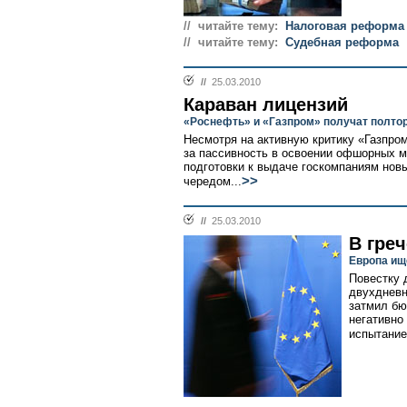
// читайте тему:
Налоговая реформа
// читайте тему:
Судебная реформа
//
25.03.2010
Караван лицензий
«Роснефть» и «Газпром» получат полтор
Несмотря на активную критику «Газпро
за пассивность в освоении офшорных м
подготовки к выдаче госкомпаниям нов
>>
чередом...
//
25.03.2010
В гре
Европа ищ
Повестку 
двухдневн
затмил бю
негативно
испытание