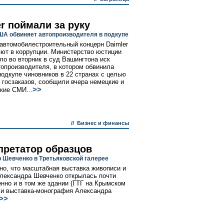
r поймали за руку
А обвиняет автопроизводителя в подкупе
автомобилестроительный концерн Daimler
ют в коррупции. Министерство юстиции
о во вторник в суд Вашингтона иск
топроизводителя, в котором обвинила
 подкупе чиновников в 22 странах с целью
 госзаказов, сообщили вчера немецкие и
>>
кие СМИ...
//
Бизнес и финансы
претатор образцов
 Шевченко в Третьяковской галерее
но, что масштабная выставка живописи и
лександра Шевченко открылась почти
нно и в том же здании (ГТГ на Крымском
о и выставка-монография Александра
>>