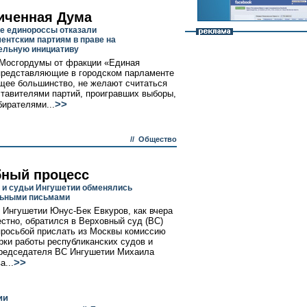
иченная Дума
е единороссы отказали
ентским партиям в праве на
ельную инициативу
Мосгордумы от фракции «Единая
представляющие в городском парламенте
ее большинство, не желают считаться
ставителями партий, проигравших выборы,
>>
бирателями...
//
Общество
ный процесс
 и судьи Ингушетии обменялись
льными письмами
 Ингушетии Юнус-Бек Евкуров, как вчера
естно, обратился в Верховный суд (ВС)
просьбой прислать из Москвы комиссию
рки работы республиканских судов и
редседателя ВС Ингушетии Михаила
>>
а...
ии