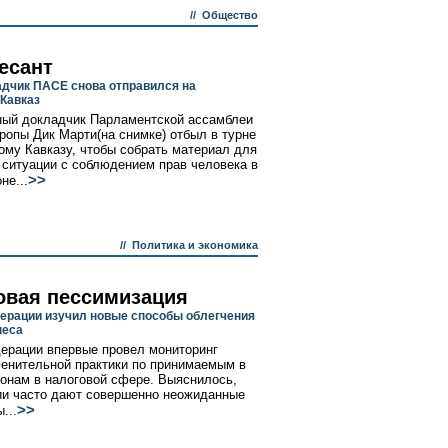
//
Общество
есант
дчик ПАСЕ снова отправился на
Кавказ
ый докладчик Парламентской ассамблеи
ропы Дик Марти(на снимке) отбыл в турне
ому Кавказу, чтобы собрать материал для
 ситуации с соблюдением прав человека в
>>
не...
//
Политика и экономика
овая пессимизация
ерации изучил новые способы облегчения
неса
ерации впервые провел мониторинг
енительной практики по принимаемым в
конам в налоговой сфере. Выяснилось,
ии часто дают совершенно неожиданные
>>
...