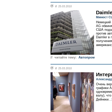
//
25.03.2010
Daimle
Минюст СШ
Немецкий 
AG обвиня
США подал
против ав
Daimler в
получения
американс
// читайте тему:
Автопром
//
25.03.2010
Интер
Александр
Очень вер
графики А
одновреме
валу), чт
Дейнеки...