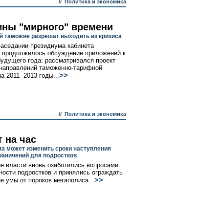
//
Политика и экономика
ны "мирного" времени
й таможне разрешат выходить из кризиса
заседании президиума кабинета
 продолжилось обсуждение приложений к
удущего года: рассматривался проект
направлений таможенно-тарифной
>>
а 2011--2013 годы...
//
Политика и экономика
 на час
а может изменить сроки наступления
раничений для подростков
е власти вновь озаботились вопросами
ности подростков и принялись ограждать
>>
е умы от пороков мегаполиса...