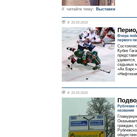
// читайте тему:
Выставки
//
25.03.2010
Перио
Вчера поб
первого п
Состоялис
Кубке Гаг
представи
удивится,
седьмых м
«Ак Барс»
«Нефтехим
//
25.03.2010
Подво
Рублевке 
название
Гламурную
Оказывает
граждан, 
Рублевско
обществен