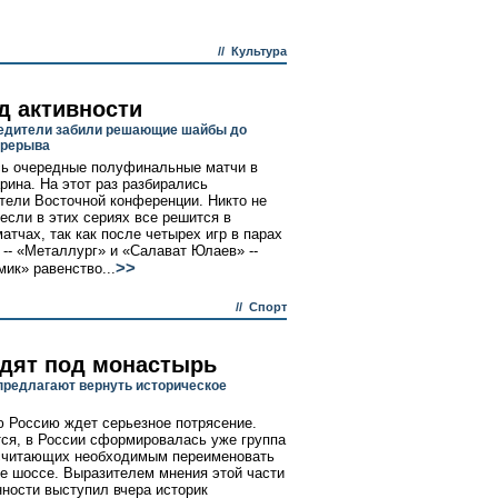
//
Культура
д активности
едители забили решающие шайбы до
ерерыва
ь очередные полуфинальные матчи в
арина. На этот раз разбирались
тели Восточной конференции. Никто не
 если в этих сериях все решится в
атчах, так как после четырех игр в парах
 -- «Металлург» и «Салават Юлаев» --
>>
ик» равенство...
//
Спорт
дят под монастырь
предлагают вернуть историческое
 Россию ждет серьезное потрясение.
ся, в России сформировалась уже группа
считающих необходимым переименовать
е шоссе. Выразителем мнения этой части
ности выступил вчера историк