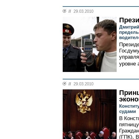
//
29.03.2010
Прези
Дмитрий
предель
водител
Президе
Госдуму
управл
уровне а
//
29.03.2010
Прин
экон
Констит
судами
В Конст
пятницу
Граждан
(ГПК). 