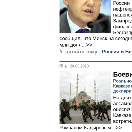
России 
нефтепр
нашелся
Зампред
финанса
Белгазп
сообщил, что Минск на сегодн
>>
млн долл...
// читайте тему:
Россия и Б
//
29.03.2010
Боеви
Реально
Кавказе
деклари
На днях
ассамбл
обеспеч
Кавказе
встрети
>>
Рамзаном Кадыровым...