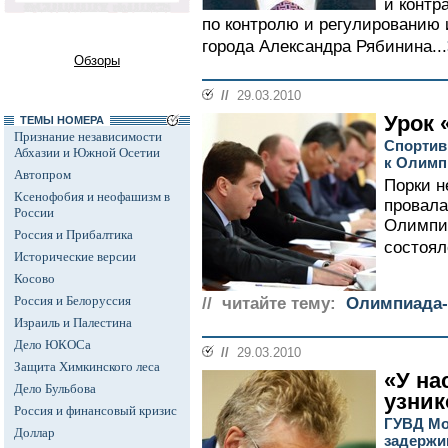
и контр
по контролю и регулированию
города Александра Рябинина...
Обзоры
//
29.03.2010
Урок 
ТЕМЫ НОМЕРА
Признание независимости
Спортив
Абхазии и Южной Осетии
к Олимп
Автопром
Порки н
Ксенофобия и неофашизм в
провала
России
Олимпиа
Россия и Прибалтика
состоял
Исторические версии
Косово
Россия и Белоруссия
// читайте тему:
Олимпиада-
Израиль и Палестина
Дело ЮКОСа
//
29.03.2010
Защита Химкинского леса
«У на
Дело Бульбова
узник
Россия и финансовый кризис
ГУВД Мо
Доллар
задержи