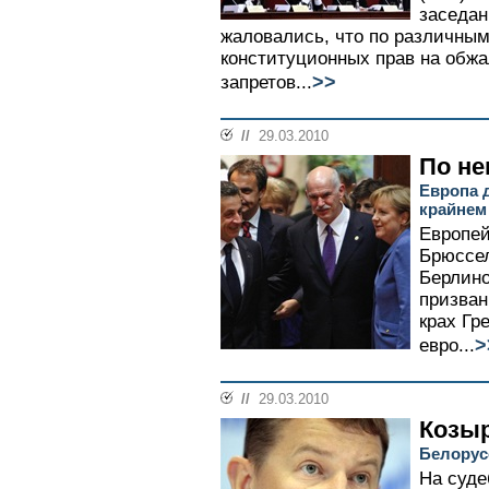
заседан
жаловались, что по различны
конституционных прав на обжа
>>
запретов...
//
29.03.2010
По н
Европа 
крайнем
Европей
Брюссе
Берлин
призван
крах Гр
>
евро...
//
29.03.2010
Козыр
Белорус
На суде