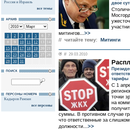
Россия и Израиль
двое сут
все темы
Столичн
Мосгорд
АРХИВ
ужесточ
участни
>>
митингов...
1
2
3
4
5
6
7
// читайте тему:
Митинги
8
9
10
11
12
13
14
15
16
17
18
19
20
21
//
29.03.2010
22
23
24
25
26
27
28
Распл
29
30
31
Президе
ПОИСК
ответст
тарифы
С 1 апр
регионо
ПЕРСОНЫ НОМЕРА
точки з
Кадыров Рамзан
на комм
все персоны
получит
суммы. В противном случае гр
что ответственные за слишком
>>
должности...