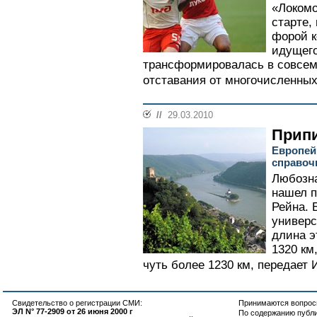
«Локомо
старте,
форой к
идущег
трансформировалась в совсем
отставания от многочисленных
//
29.03.2010
Припи
Европей
справоч
Любозн
нашел п
Рейна. 
универс
длина э
1320 км
чуть более 1230 км, передает 
Свидетельство о регистрации СМИ:
Принимаются вопросы
ЭЛ N° 77-2909 от 26 июня 2000 г
По содержанию публ