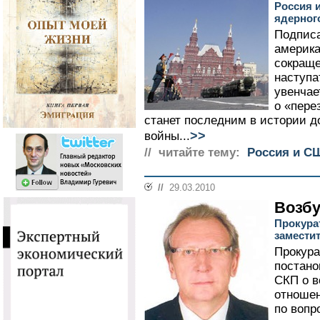
Россия 
ядерног
Подписа
америка
сокраще
наступа
увенчае
о «перез
станет последним в истории д
>>
войны...
// читайте тему:
Россия и С
//
29.03.2010
Возбу
Прокура
замести
Прокура
постано
СКП о в
отношен
по вопр