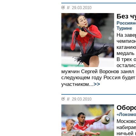
//
29.03.2010
Без ч
Россиян
Турине
На зав
чемпион
катанию
медаль 
В трех 
осталис
мужчин Сергей Воронов занял 1
следующем году Россия будет
>>
участником...
//
29.03.2010
Оборо
«Локомо
Московс
набирае
ничьей 