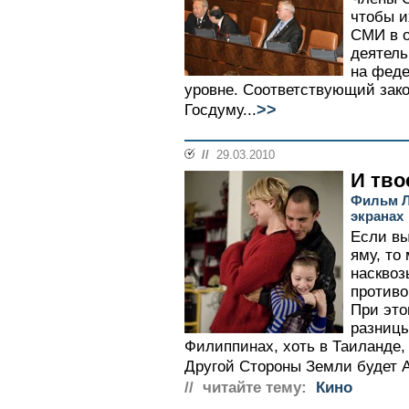
чтобы и
СМИ в о
деятель
на феде
уровне. Соответствующий зако
>>
Госдуму...
//
29.03.2010
И тво
Фильм Л
экранах
Если вы
яму, то
насквоз
противо
При это
разницы,
Филиппинах, хоть в Таиланде,
Другой Стороны Земли будет А
// читайте тему:
Кино