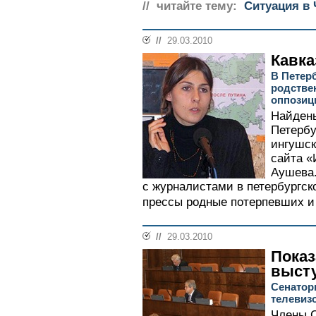
// читайте тему:
Ситуация в 
//
29.03.2010
Кавка
В Петер
родстве
оппозиц
Найден
Петербу
ингушск
сайта «
Аушева.
с журналистами в петербургск
прессы родные потерпевших и 
//
29.03.2010
Пока
выст
Сенатор
телевиз
Члены С