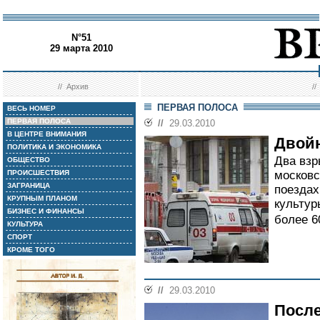
N°51
29 марта 2010
//
Архив
/
ПЕРВАЯ ПОЛОСА
ВЕСЬ НОМЕР
ПЕРВАЯ ПОЛОСА
//
29.03.2010
В ЦЕНТРЕ ВНИМАНИЯ
Двойн
ПОЛИТИКА И ЭКОНОМИКА
Два взр
ОБЩЕСТВО
ПРОИСШЕСТВИЯ
московс
ЗАГРАНИЦА
поездах
КРУПНЫМ ПЛАНОМ
культур
БИЗНЕС И ФИНАНСЫ
более 6
КУЛЬТУРА
СПОРТ
КРОМЕ ТОГО
//
29.03.2010
После