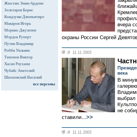
закрыли
Жюстин Энин-Арденн
ближайш
Золотарев Борис
Кремлев
Коидзуми Дзюнъитиро
профила
Макаров Игорь
вчера 
Моркио Джузеппе
предст
Мэрдок Руперт
охраны России Сергей Девятов
Путин Владимир
Робби Уильямс
//
11.11.2003
Тихонов Виктор
Частн
Хасан Роухани
Президе
Чубайс Анатолий
века
Шахновский Василий
В минув
все персоны
галерею
Владими
выбрал 
Культпо
не соби
>>
ставили...
//
11.11.2003