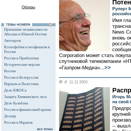
Поте
Обзоры
Руперт 
российс
Имя гл
ТЕМЫ НОМЕРА
трансн
Признание независимости
News Co
Абхазии и Южной Осетии
вновь о
Автопром
российс
Ксенофобия и неофашизм в
сообще
России
Corporation может стать поку
Россия и Прибалтика
спутниковой телекомпании «Н
Исторические версии
>>
«Газпром-Медиа»...
Косово
Россия и Белоруссия
//
11.11.2003
Израиль и Палестина
Расп
Дело ЮКОСа
Игорь М
Защита Химкинского леса
на свой 
Дело Бульбова
Предпро
Россия и финансовый кризис
крупней
Доллар
произво
Россия и Израиль
-- вышл
все темы