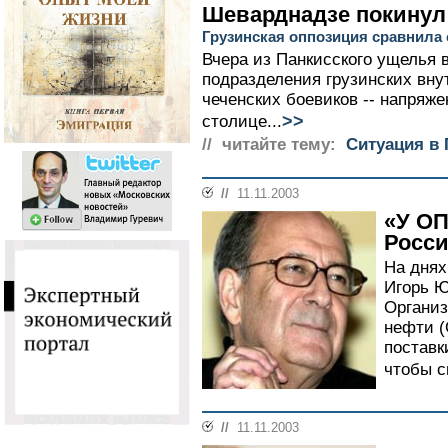
Шеварднадзе покинул
Грузинская оппозиция сравнила 
Вчера из Панкисского ущелья
подразделения грузинских вну
чеченских боевиков -- напряже
>>
столице...
// читайте тему:
Ситуация в 
//
11.11.2003
«У ОП
Росс
На днях
Игорь Ю
Организ
нефти (
поставк
чтобы с
//
11.11.2003