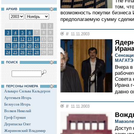
The Fin
том, чт
АРХИВ
возможность покупки бизнеса 
предполагаемую сумму сделки 
1
2
3
4
5
6
7
8
9
//
11.11.2003
10
11
12
13
14
15
16
Ядерн
17
18
19
20
21
22
23
Иран
24
25
26
27
28
29
30
Сенсация
МАГАТЭ 
ПОИСК
Вчера в
рабочег
Совета 
Ирана г
ПЕРСОНЫ НОМЕРА
Альваро Сильва Кальдерон
давно о
Артемьев Игорь
Белоусов Игорь
//
11.11.2003
Волков Николай
Вождь
Греф Герман
Мавзоле
Дерипаска Олег
Доступ 
Жириновский Владимир