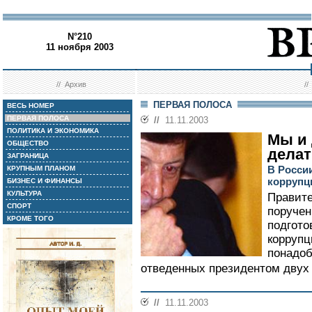
N°210
11 ноября 2003
//
Архив
/
ПЕРВАЯ ПОЛОСА
ВЕСЬ НОМЕР
ПЕРВАЯ ПОЛОСА
//
11.11.2003
ПОЛИТИКА И ЭКОНОМИКА
Мы и 
ОБЩЕСТВО
дела
ЗАГРАНИЦА
В Росси
КРУПНЫМ ПЛАНОМ
коррупц
БИЗНЕС И ФИНАНСЫ
КУЛЬТУРА
Правит
СПОРТ
поручен
КРОМЕ ТОГО
подгото
коррупц
понадоб
отведенных президентом двух 
//
11.11.2003