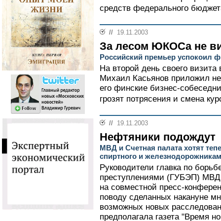
средств федерального бюджета
//
19.11.2003
За лесом ЮКОСа не в
Российский премьер успокоил ф
На второй день своего визит
Михаил Касьянов приложил не
его финские бизнес-собеседни
грозят потрясения и смена курс
//
19.11.2003
Нефтяники подождут
МВД и Счетная палата хотят теп
спиртного и железнодорожника
Руководители главка по борьб
преступлениями (ГУБЭП) МВД 
на совместной пресс-конфере
поводу сделанных накануне мн
возможных новых расследовани
предполагала газета "Время н