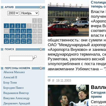
Столица
теперь 
АРХИВ
Власти 
получен
1
2
«Аэропо
вчера В
3
4
5
6
7
8
9
соответ
10
11
12
13
14
15
16
власти 
17
18
19
20
21
22
23
общественность: они сумели н
24
25
26
27
28
29
30
ОАО "Международный аэропорт
«Аэропорта Внуково» и заним
ПОИСК
международного терминала, ск
Рузметова, уволенного весной
злоупотребления с поста генд
ПЕРСОНЫ НОМЕРА
авиакомпании Узбекистана -- "
Абызов Михаил
Алексий II
//
19.11.2003
Блэр Тони
Валли
Бородин Павел
Сегодня
Видьманов Виктор
прием
Викулин Александр
Сегодня
Дворкович Аркадий