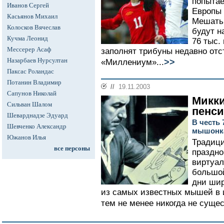
попытае
Иванов Сергей
Европы 
Касьянов Михаил
Мешать 
Колосков Вячеслав
будут н
Кучма Леонид
76 тыс.
Мессерер Асаф
заполнят трибуны недавно отс
Назарбаев Нурсултан
>>
«Миллениум»...
Паксас Роландас
Потанин Владимир
//
19.11.2003
Сапунов Николай
Микки
Сильван Шалом
пенс
Шеварднадзе Эдуард
В честь 
Шевченко Александр
мышонк
Южанов Илья
Традици
все персоны
праздно
виртуал
большой
дни шир
из самых известных мышей в и
тем не менее никогда не сущес