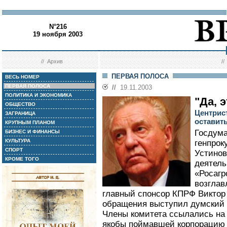
N°216
19 ноября 2003
//
Архив
/
ПЕРВАЯ ПОЛОСА
ВЕСЬ НОМЕР
ПЕРВАЯ ПОЛОСА
//
19.11.2003
ПОЛИТИКА И ЭКОНОМИКА
"Да, 
ОБЩЕСТВО
Центрис
ЗАГРАНИЦА
оставит
КРУПНЫМ ПЛАНОМ
Госдума
БИЗНЕС И ФИНАНСЫ
КУЛЬТУРА
генпрок
СПОРТ
Устинов
КРОМЕ ТОГО
деятель
«Росагр
возглав
главный спонсор КПРФ Виктор
обращения выступил думский 
Члены комитета ссылались на 
якобы поймавшей корпорацию 