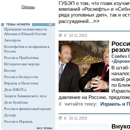
ГУБЭП о том, что главк изуча
Обзоры
компаний «Роснефть» и «Сибн
ряда уголовных дел», так и ос
>>
рассуждений...
ТЕМЫ НОМЕРА
Признание независимости
Абхазии и Южной Осетии
//
19.11.2003
Автопром
Росс
Ксенофобия и неофашизм в
резо
России
Совбез 
Россия и Прибалтика
«Дорожн
Исторические версии
В штаб-
Косово
началос
Россия и Белоруссия
новой р
Израиль и Палестина
по Ближ
Дело ЮКОСа
Израиль
Защита Химкинского леса
давление на Россию, предложи
Дело Бульбова
// читайте тему:
Израиль и 
Россия и финансовый кризис
Доллар
//
19.11.2003
Россия и Израиль
Внуко
все темы