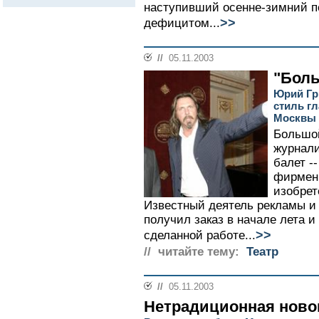
наступивший осенне-зимний п
>>
дефицитом...
//
05.11.2003
"Боль
Юрий Гр
стиль г
Москвы
Большой
журнали
балет -
фирменн
изобре
Известный деятель рекламы и
получил заказ в начале лета и
>>
сделанной работе...
// читайте тему:
Театр
//
05.11.2003
Нетрадиционная ново