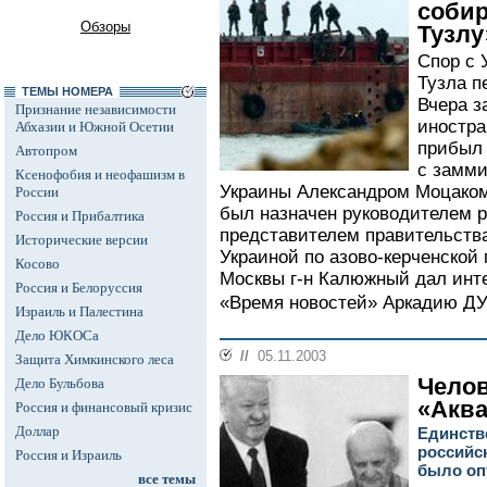
собир
Обзоры
Тузлу
Спор с 
Тузла п
ТЕМЫ НОМЕРА
Вчера з
Признание независимости
иностр
Абхазии и Южной Осетии
прибыл 
Автопром
с замми
Ксенофобия и неофашизм в
Украины Александром Моцаком
России
был назначен руководителем р
Россия и Прибалтика
представителем правительства
Исторические версии
Украиной по азово-керченской
Косово
Москвы г-н Калюжный дал инт
Россия и Белоруссия
«Время новостей» Аркадию Д
Израиль и Палестина
Дело ЮКОСа
//
05.11.2003
Защита Химкинского леса
Челов
Дело Бульбова
«Акв
Россия и финансовый кризис
Доллар
Единств
российск
Россия и Израиль
было оп
все темы