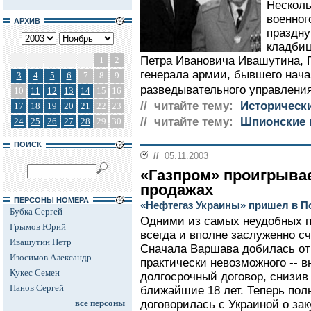
Несколь
военног
АРХИВ
праздну
кладбищ
Петра Ивановича Ивашутина, Г
1
2
генерала армии, бывшего нача
3
4
5
6
7
8
9
разведывательного управления
10
11
12
13
14
15
16
// читайте тему:
Историческ
17
18
19
20
21
22
23
// читайте тему:
Шпионские 
24
25
26
27
28
29
30
ПОИСК
//
05.11.2003
«Газпром» проигрывае
продажах
ПЕРСОНЫ НОМЕРА
«Нефтегаз Украины» пришел в П
Бубка Сергей
Одними из самых неудобных п
Грымов Юрий
всегда и вполне заслуженно с
Ивашутин Петр
Сначала Варшава добилась от
Изосимов Александр
практически невозможного -- 
Кукес Семен
долгосрочный договор, снизив 
Панов Сергей
ближайшие 18 лет. Теперь пол
все персоны
договорилась с Украиной о зак