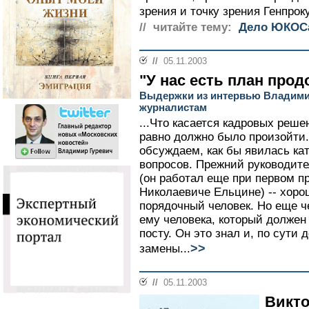
зрения и точку зрения Генпрок
// читайте тему:
Дело ЮКОС
//
05.11.2003
"У нас есть план про
Выдержки из интервью Владими
журналистам
...Что касается кадровых реше
равно должно было произойти.
обсуждаем, как бы явилась ка
вопросов. Прежний руководит
(он работал еще при первом п
Николаевиче Ельцине) -- хоро
порядочный человек. Но еще ч
ему человека, который должен 
посту. Он это знал и, по сути 
>>
замены...
//
05.11.2003
Викт