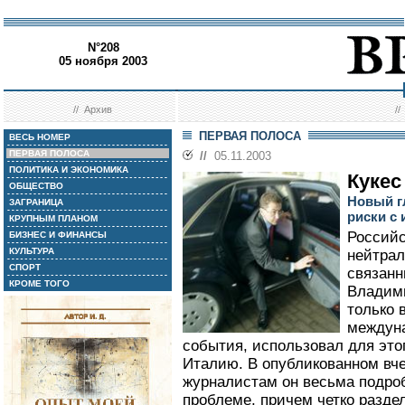
N°208
05 ноября 2003
//
Архив
/
ПЕРВАЯ ПОЛОСА
ВЕСЬ НОМЕР
ПЕРВАЯ ПОЛОСА
//
05.11.2003
ПОЛИТИКА И ЭКОНОМИКА
Кукес
ОБЩЕСТВО
Новый г
ЗАГРАНИЦА
риски с
КРУПНЫМ ПЛАНОМ
Российс
БИЗНЕС И ФИНАНСЫ
КУЛЬТУРА
нейтрал
СПОРТ
связан
КРОМЕ ТОГО
Владим
только 
междуна
события, использовал для это
Италию. В опубликованном вч
журналистам он весьма подроб
проблеме, причем четко разде