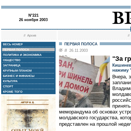
N°221
26 ноября 2003
//
Архив
/
ПЕРВАЯ ПОЛОСА
ВЕСЬ НОМЕР
ПЕРВАЯ ПОЛОСА
//
26.11.2003
ПОЛИТИКА И ЭКОНОМИКА
"За г
ОБЩЕСТВО
Кишинев
ЗАГРАНИЦА
нажиму 
КРУПНЫМ ПЛАНОМ
Вчера, 
БИЗНЕС И ФИНАНСЫ
КУЛЬТУРА
заплани
СПОРТ
Владими
КРОМЕ ТОГО
молдавс
российс
принять
меморандума об основах устр
молдавского государства, кот
представлен на прошлой недел