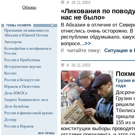
//
26.11.2003
Обзоры
«Ликования по поводу
нас не было»
В Абхазии в отличие от Север
ТЕМЫ НОМЕРА
Признание независимости
отнеслись очень осторожно. В
Абхазии и Южной Осетии
республики обдумывало, какую
Автопром
>>
вопросе...
Ксенофобия и неофашизм в
// читайте тему:
Ситуация в 
России
Россия и Прибалтика
//
26.11.2003
Исторические версии
Похм
Косово
Россия и Белоруссия
Грузия 
года
Израиль и Палестина
Досрочн
Дело ЮКОСа
Грузии 
Защита Химкинского леса
решили 
Дело Бульбова
Тбилис
Россия и финансовый кризис
пришли 
Доллар
155 из 
Россия и Израиль
конституции выборы проводятс
все темы
отставки президента, и этот ср