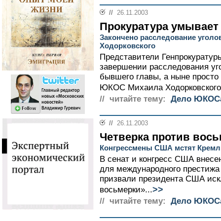
//
26.11.2003
Прокуратура умывает
Закончено расследование уголо
Ходорковского
Представители Генпрокуратур
завершении расследования уг
бывшего главы, а ныне просто
ЮКОС Михаила Ходорковского.
// читайте тему:
Дело ЮКОС
//
26.11.2003
Четверка против вос
Конгрессмены США мстят Крем
В сенат и конгресс США внесе
для международного престижа
призвали президента США ис
>>
восьмерки»...
// читайте тему:
Дело ЮКОС