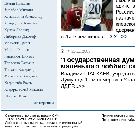
Денин Николай
единств
Зурабов Михаил
России.
Конаныхин Александр
назначе
Кондауров Алексей
киевско
одержал
Кучма Леонид
>>
в Лиге чемпионов -- 3:2...
Либерман Джозеф
Маккейн Джон
Макри Франко
//
26.11.2003
Рашников Виктор
"Государственная дума
Тарасова Татьяна
маленького лоббистск
Таскаев Владимир
Владимир ТАСКАЕВ, учредител
Филиппов Владимир
Думу под 11-м номером в Урал
Хаджимба Рауль
>>
ЛДПР...
Ходорковский Михаил
Шунько Иван
все персоны
Свидетельство о регистрации СМИ:
Принимаются вопросы
ЭЛ N° 77-2909 от 26 июня 2000 г
По содержанию публ
Любое использование материалов и иллюстраций
возможно только по согласованию с редакцией