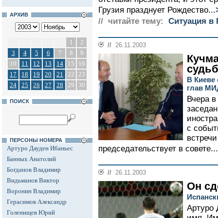
Грузия празднует Рождество...
АРХИВ
// читайте тему:
Ситуация в 
1
2
//
26.11.2003
3
4
5
6
7
8
9
Кучма
10
11
12
13
14
15
16
судь
17
18
19
20
21
22
23
В Киеве
24
25
26
27
28
29
30
глав МИ
Вчера в
ПОИСК
заседан
иностра
с событ
встречи
ПЕРСОНЫ НОМЕРА
председательствует в совете...
Артуро Дауден Ибаньес
Банных Анатолий
Богданов Владимир
//
26.11.2003
Видьманов Виктор
Он сд
Воронин Владимир
Испанск
Герасимов Александр
Артуро 
Голенищев Юрий
имя. Им