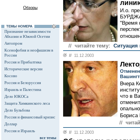
лини
Обзоры
И.о. пр
БУРДЖА
"Время 
ТЕМЫ НОМЕРА
перспек
Признание независимости
отношен
Абхазии и Южной Осетии
Автопром
// читайте тему:
Ситуация 
Ксенофобия и неофашизм в
России
//
11.12.2003
Россия и Прибалтика
Лекто
Исторические версии
Отменен
Косово
Вашингт
Россия и Белоруссия
Вчера К
институ
Израиль и Палестина
что в В
Дело ЮКОСа
отменит
Защита Химкинского леса
опально
Дело Бульбова
Бориса 
Россия и финансовый кризис
// чита
Доллар
Россия и Израиль
//
11.12.2003
все темы