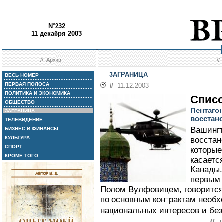
N°232
11 декабря 2003
//
Архив
/
ЗАГРАНИЦА
ВЕСЬ НОМЕР
ПЕРВАЯ ПОЛОСА
//
11.12.2003
ПОЛИТИКА И ЭКОНОМИКА
Спис
ОБЩЕСТВО
Пентаго
ЗАГРАНИЦА
восстан
ТЕЛЕВИДЕНИЕ
Вашингт
БИЗНЕС И ФИНАНСЫ
КУЛЬТУРА
восстан
СПОРТ
которые
КРОМЕ ТОГО
касаетс
Канады.
первым 
Полом Вулфовицем, говорится,
по основным контрактам необ
национальных интересов и бе
//