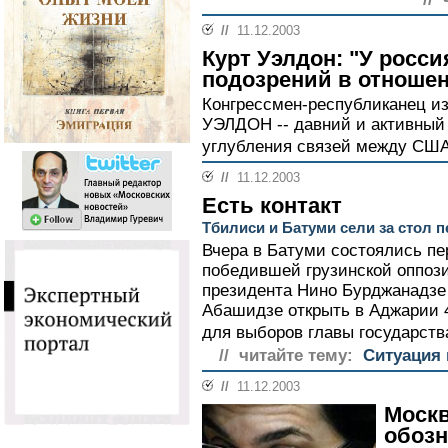
//
11.12.2003
Курт Уэлдон: "У росси
подозрений в отноше
Конгрессмен-республиканец из
УЭЛДОН -- давний и активный 
углубления связей между США
//
11.12.2003
Есть контакт
Тбилиси и Батуми сели за стол 
Вчера в Батуми состоялись п
победившей грузинской оппози
президента Нино Бурджанадзе
Абашидзе открыть в Аджарии 
для выборов главы государств
// читайте тему:
Ситуация 
//
11.12.2003
Моск
обозн