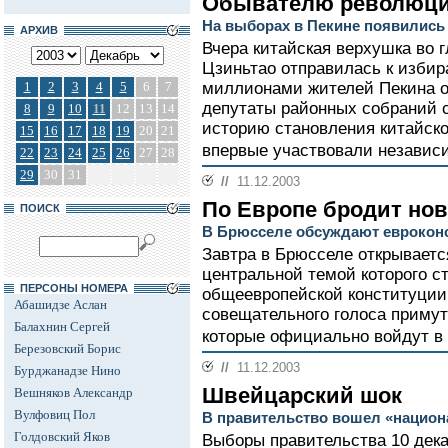
Обывателю революци
На выборах в Пекине появились
АРХИВ
Вчера китайская верхушка во 
Цзиньтао отправилась к избир
1
2
3
4
5
6
7
миллионами жителей Пекина он
депутаты районных собраний с
8
9
10
11
12
13
14
историю становления китайско
15
16
17
18
19
20
21
впервые участвовали независ
22
23
24
25
26
27
28
29
30
31
//
11.12.2003
По Европе бродит но
ПОИСК
В Брюсселе обсуждают еврокон
Завтра в Брюсселе открывает
центральной темой которого с
ПЕРСОНЫ НОМЕРА
общеевропейской конституции
Абашидзе Аслан
совещательного голоса примут
Балахнин Сергей
которые официально войдут в 
Березовский Борис
//
11.12.2003
Бурджанадзе Нино
Швейцарский шок
Вешняков Александр
Вулфовиц Пол
В правительство вошел «национ
Голдовский Яков
Выборы правительства 10 дека