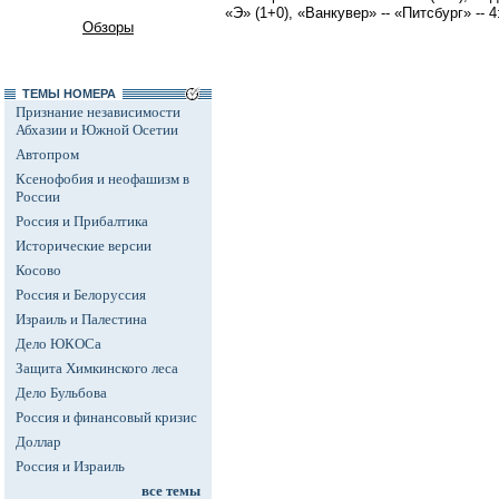
«Э» (1+0), «Ванкувер» -- «Питсбург» -- 4
Обзоры
ТЕМЫ НОМЕРА
Признание независимости
Абхазии и Южной Осетии
Автопром
Ксенофобия и неофашизм в
России
Россия и Прибалтика
Исторические версии
Косово
Россия и Белоруссия
Израиль и Палестина
Дело ЮКОСа
Защита Химкинского леса
Дело Бульбова
Россия и финансовый кризис
Доллар
Россия и Израиль
все темы