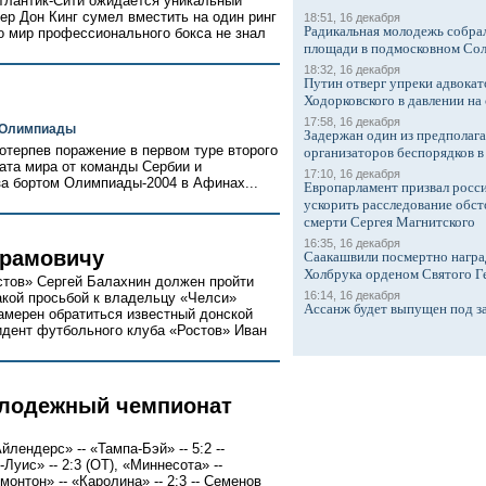
Атлантик-Сити ожидается уникальный
ер Дон Кинг сумел вместить на один ринг
18:51, 16 декабря
Радикальная молодежь собрал
о мир профессионального бокса не знал
площади в подмосковном Со
18:32, 16 декабря
Путин отверг упреки адвокат
Ходорковского в давлении на 
17:58, 16 декабря
м Олимпиады
Задержан один из предполаг
отерпев поражение в первом туре второго
организаторов беспорядков 
ата мира от команды Сербии и
17:10, 16 декабря
 за бортом Олимпиады-2004 в Афинах...
Европарламент призвал росси
ускорить расследование обст
смерти Сергея Магнитского
16:35, 16 декабря
брамовичу
Саакашвили посмертно награ
Холбрука орденом Святого Г
стов» Сергей Балахнин должен пройти
16:14, 16 декабря
акой просьбой к владельцу «Челси»
Ассанж будет выпущен под з
амерен обратиться известный донской
дент футбольного клуба «Ростов» Иван
олодежный чемпионат
лендерс» -- «Тампа-Бэй» -- 5:2 --
-Луис» -- 2:3 (ОТ), «Миннесота» --
дмонтон» -- «Каролина» -- 2:3 -- Семенов