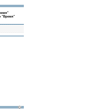
ремя"
о "Время"