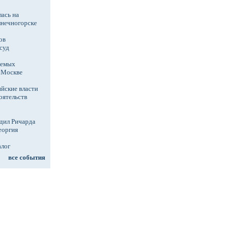
ась на
лнечногорске
ов
суд
аемых
в Москве
йские власти
оятельств
дил Ричарда
еоргия
алог
все события