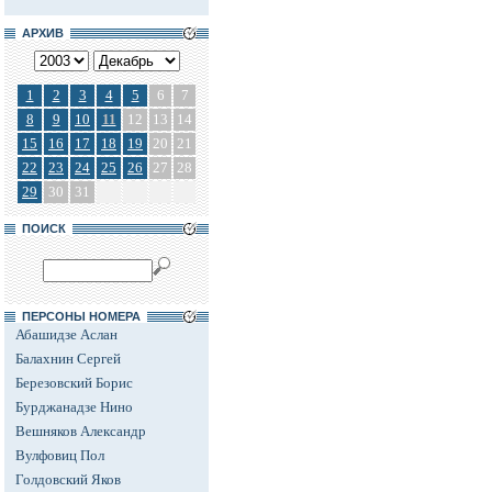
АРХИВ
1
2
3
4
5
6
7
8
9
10
11
12
13
14
15
16
17
18
19
20
21
22
23
24
25
26
27
28
29
30
31
ПОИСК
ПЕРСОНЫ НОМЕРА
Абашидзе Аслан
Балахнин Сергей
Березовский Борис
Бурджанадзе Нино
Вешняков Александр
Вулфовиц Пол
Голдовский Яков