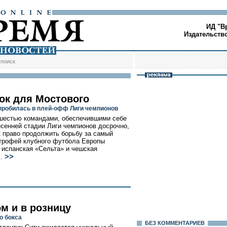
ИД "В
Издательств
/
поиск
ок для Мостового
пробилась в плей-офф Лиги чемпионов
шестью командами, обеспечившими себе
есенней стадии Лиги чемпионов досрочно,
к право продолжить борьбу за самый
трофей клубного футбола Европы
 испанская «Сельта» и чешская
>>
..
м и в розницу
о бокса
БЕЗ КОМMЕНТАРИЕВ