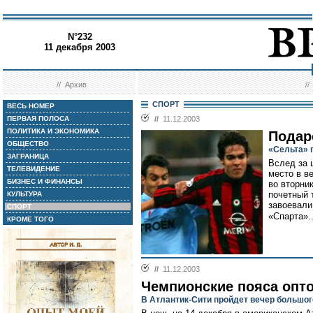
N°232
11 декабря 2003
//
Архив
/
СПОРТ
ВЕСЬ НОМЕР
ПЕРВАЯ ПОЛОСА
//
11.12.2003
ПОЛИТИКА И ЭКОНОМИКА
Подар
ОБЩЕСТВО
«Сельта» 
ЗАГРАНИЦА
Вслед за 
ТЕЛЕВИДЕНИЕ
место в в
БИЗНЕС И ФИНАНСЫ
во вторни
почетный 
КУЛЬТУРА
завоевали
СПОРТ
«Спарта».
КРОМЕ ТОГО
//
11.12.2003
Чемпионские пояса опто
В Атлантик-Сити пройдет вечер большог