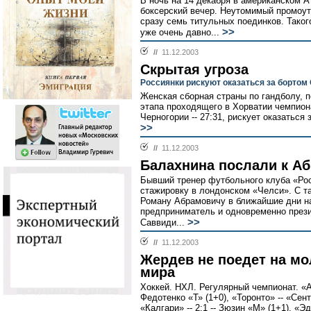
В ночь на 14 декабря в американском 
боксерский вечер. Неутомимый промоут
сразу семь титульных поединков. Таког
>>
уже очень давно...
//
11.12.2003
Cкрытая угроза
Россиянки рискуют оказаться за борто
Женская сборная страны по гандболу, п
этапа проходящего в Хорватии чемпион
Черногории -- 27:31, рискует оказаться
>>
//
11.12.2003
Балахнина послали к А
Бывший тренер футбольного клуба «Ро
стажировку в лондонском «Челси». С т
Роману Абрамовичу в ближайшие дни н
предприниматель и одновременно прези
>>
Саввиди...
//
11.12.2003
Жердев не поедет на м
мира
Хоккей. НХЛ. Регулярный чемпионат. «Ай
Федотенко «Т» (1+0), «Торонто» -- «Сент
«Калгари» -- 2:1 -- Зюзин «М» (1+1), «Э