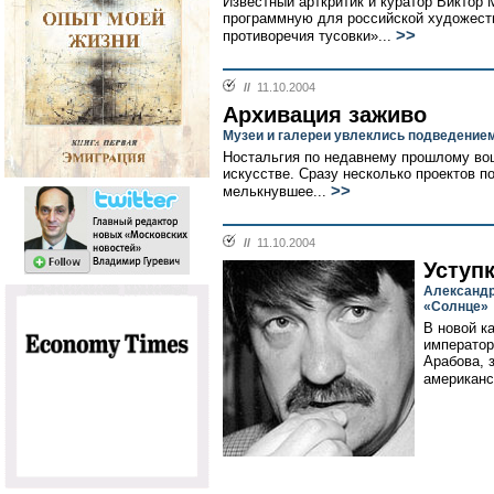
Известный арткритик и куратор Виктор 
программную для российской художест
>>
противоречия тусовки»...
//
11.10.2004
Архивация заживо
Музеи и галереи увлеклись подведением
Ностальгия по недавнему прошлому вош
искусстве. Сразу несколько проектов 
>>
мелькнувшее...
//
11.10.2004
Уступк
Александр
«Солнце»
В новой к
император
Арабова, 
американс