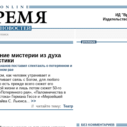
ИД "В
Издательств
/
поиск
ние мистерии из духа
стики
нанов поставил спектакль о потерянном и
ном рае
ом, как человек утрачивает и
ливает связь с Богом, для любого
 есть прежде всего сюжет его
ой жизни и лишь потом сюжет 50-го
«Потерянного рая», «Паломничества в
стока» Германа Гессе и «Мерзейшей
>>
йва С. Льюиса...
// читайте тему:
Театр
БЕЗ КОМMЕНТАРИЕВ