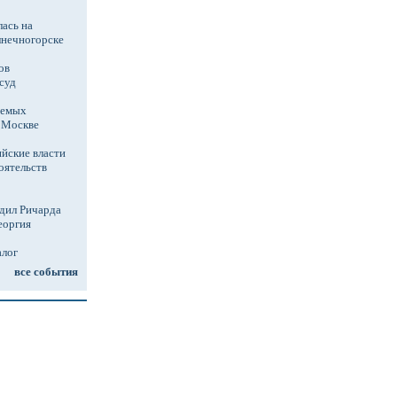
ась на
лнечногорске
ов
суд
аемых
в Москве
йские власти
оятельств
дил Ричарда
еоргия
алог
все события