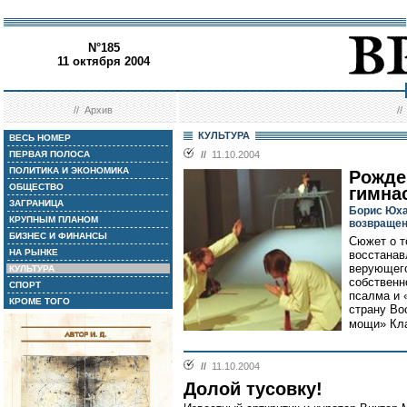
N°185
11 октября 2004
//
Архив
/
КУЛЬТУРА
ВЕСЬ НОМЕР
ПЕРВАЯ ПОЛОСА
//
11.10.2004
ПОЛИТИКА И ЭКОНОМИКА
Рожде
ОБЩЕСТВО
гимна
ЗАГРАНИЦА
Борис Юха
КРУПНЫМ ПЛАНОМ
возвращен
БИЗНЕС И ФИНАНСЫ
Сюжет о т
НА РЫНКЕ
восстанав
верующего
КУЛЬТУРА
собственн
СПОРТ
псалма и 
КРОМЕ ТОГО
страну Во
мощи» Кла
//
11.10.2004
Долой тусовку!