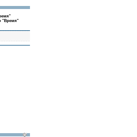
ремя"
о "Время"