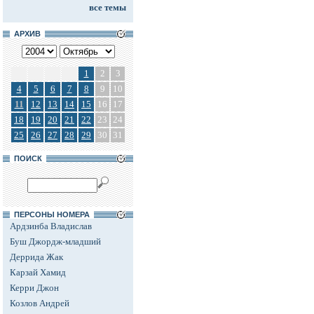
все темы
АРХИВ
1
2
3
4
5
6
7
8
9
10
11
12
13
14
15
16
17
18
19
20
21
22
23
24
25
26
27
28
29
30
31
ПОИСК
ПЕРСОНЫ НОМЕРА
Ардзинба Владислав
Буш Джордж-младший
Деррида Жак
Карзай Хамид
Керри Джон
Козлов Андрей