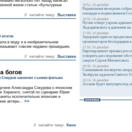
Мизиано несколько лет назад написал
венной жизни статью «Культурные
18:51, 16 декабря
Радикальная молодежь собрал
площади в подмосковном Со
// читайте тему:
Выставки
18:32, 16 декабря
Путин отверг упреки адвокат
Ходорковского в давлении на 
17:58, 16 декабря
 итогов
Задержан один из предполаг
организаторов беспорядков 
ла в моду и в изобразительном
показывают совсем недавно прошедшее,
17:10, 16 декабря
Европарламент призвал росси
ускорить расследование обст
// читайте тему:
Выставки
смерти Сергея Магнитского
16:35, 16 декабря
Саакашвили посмертно награ
а богов
Холбрука орденом Святого Г
 Сокуров закончил съемки фильма
16:14, 16 декабря
Ассанж будет выпущен под з
артине Александра Сокурова о японском
е Хирахито, снятой по сценарию Юрия
заняты исключительно японские и
>>
кие актеры...
// читайте тему:
Кино