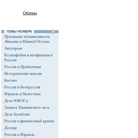
Обзоры
ТЕМЫ НОМЕРА
Признание независимости
Абхазии и Южной Осетии
Автопром
Ксенофобия и неофашизм в
России
Россия и Прибалтика
Исторические версии
Косово
Россия и Белоруссия
Израиль и Палестина
Дело ЮКОСа
Защита Химкинского леса
Дело Бульбова
Россия и финансовый кризис
Доллар
Россия и Израиль