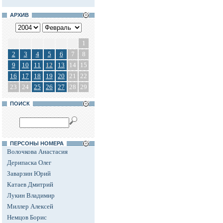
АРХИВ
1
2
3
4
5
6
7
8
9
10
11
12
13
14
15
16
17
18
19
20
21
22
23
24
25
26
27
28
29
ПОИСК
ПЕРСОНЫ НОМЕРА
Волочкова Анастасия
Дерипаска Олег
Заварзин Юрий
Катаев Дмитрий
Лукин Владимир
Миллер Алексей
Немцов Борис