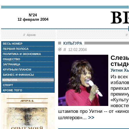
N°24
12 февраля 2004
//
Архив
/
КУЛЬТУРА
ВЕСЬ НОМЕР
ПЕРВАЯ ПОЛОСА
//
12.02.2004
ПОЛИТИКА И ЭКОНОМИКА
Слезы
ОБЩЕСТВО
стыд
ЗАГРАНИЦА
Уитни Х
КРУПНЫМ ПЛАНОМ
БИЗНЕС И ФИНАНСЫ
Из всех
КУЛЬТУРА
избалов
СПОРТ
приехал
КРОМЕ ТОГО
премину
«Культу
новосте
штампов про Уитни -- от «кин
>>
шлягеров»...