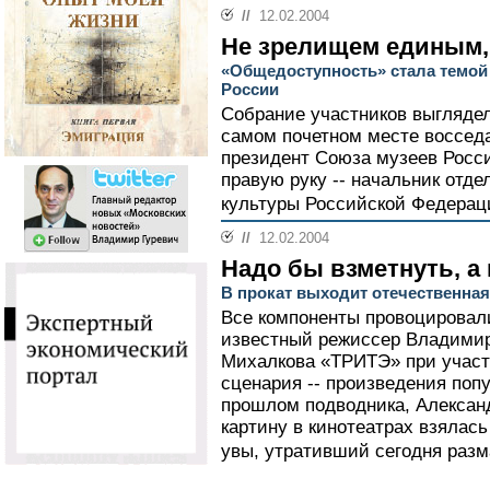
//
12.02.2004
Не зрелищем единым, 
«Общедоступность» стала темой
России
Собрание участников выглядел
самом почетном месте воссед
президент Союза музеев Росс
правую руку -- начальник отд
культуры Российской Федерац
//
12.02.2004
Надо бы взметнуть, а 
В прокат выходит отечественная
Все компоненты провоцировал
известный режиссер Владимир
Михалкова «ТРИТЭ» при участи
сценария -- произведения попу
прошлом подводника, Александ
картину в кинотеатрах взялась
увы, утративший сегодня разм