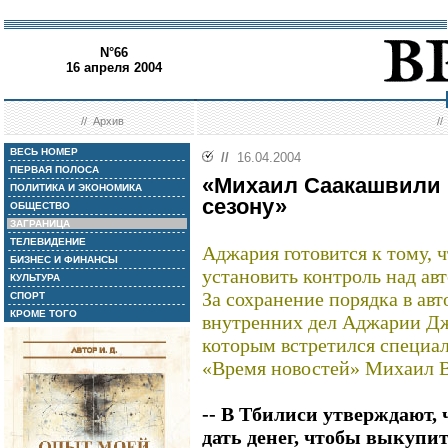
N°66
16 апреля 2004
//
Архив
/
ВЕСЬ НОМЕР
//
16.04.2004
ПЕРВАЯ ПОЛОСА
«Михаил Саакашвили 
ПОЛИТИКА И ЭКОНОМИКА
сезону»
ОБЩЕСТВО
ЗАГРАНИЦА
ТЕЛЕВИДЕНИЕ
Аджария готовится к тому, 
БИЗНЕС И ФИНАНСЫ
установить контроль над ав
КУЛЬТУРА
За сохранение порядка в ав
СПОРТ
КРОМЕ ТОГО
внутренних дел Аджарии 
которым встретился специа
«Время новостей» Михаи
-- В Тбилиси утверждают, 
дать денег, чтобы выкупи