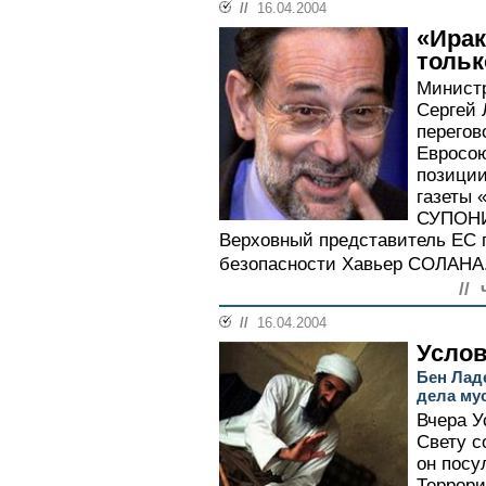
//
16.04.2004
«Ирак
тольк
Министр
Сергей 
перегов
Евросою
позиции
газеты 
СУПОНИ
Верховный представитель ЕС 
безопасности Хавьер СОЛАНА.
//
//
16.04.2004
Услов
Бен Лад
дела му
Вчера У
Свету с
он посу
Террори