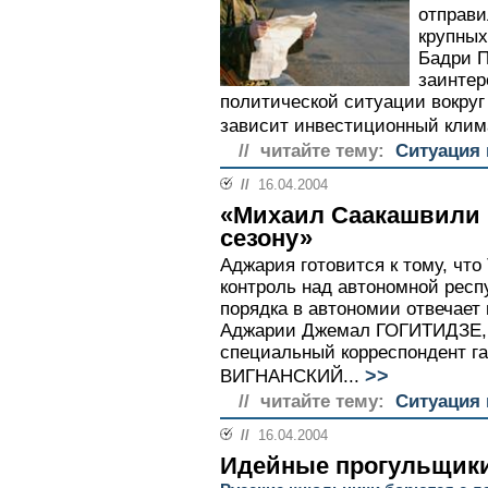
отправи
крупных
Бадри П
заинтер
политической ситуации вокруг 
зависит инвестиционный клима
// читайте тему:
Ситуация 
//
16.04.2004
«Михаил Саакашвили 
сезону»
Аджария готовится к тому, чт
контроль над автономной респ
порядка в автономии отвечает
Аджарии Джемал ГОГИТИДЗЕ, 
специальный корреспондент г
>>
ВИГНАНСКИЙ...
// читайте тему:
Ситуация 
//
16.04.2004
Идейные прогульщик