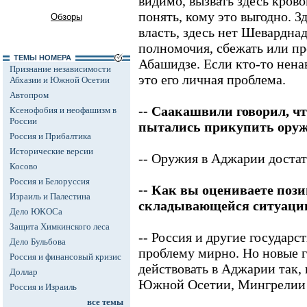
видимо, вызвать здесь кров
понять, кому это выгодно. З
Обзоры
власть, здесь нет Шеварднадз
полномочия, сбежать или пр
ТЕМЫ НОМЕРА
Абашидзе. Если кто-то нена
Признание независимости
это его личная проблема.
Абхазии и Южной Осетии
Автопром
-- Саакашвили говорил, ч
Ксенофобия и неофашизм в
России
пытались прикупить оружи
Россия и Прибалтика
Исторические версии
-- Оружия в Аджарии достат
Косово
Россия и Белоруссия
-- Как вы оцениваете по
Израиль и Палестина
складывающейся ситуаци
Дело ЮКОСа
Защита Химкинского леса
-- Россия и другие государс
Дело Бульбова
проблему мирно. Но новые 
Россия и финансовый кризис
действовать в Аджарии так, 
Доллар
Южной Осетии, Мингрелии в
Россия и Израиль
все темы