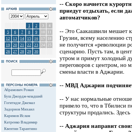
-- Скоро начнется курорт
АРХИВ
приедут отдыхать, если да
автоматчиков?
1
2
3
4
-- Это Саакашвили мешает к
5
6
7
8
9
10
11
Грузии, всему населению с
12
13
14
15
16
17
18
не получится «революции р
19
20
21
22
23
24
25
сценарию. Пусть там, в цент
26
27
28
29
30
утром и примут холодный д
ПОИСК
переговоров с центром, но 
смены власти в Аджарии.
-- МВД Аджарии подчиняе
ПЕРСОНЫ НОМЕРА
Абрамович Роман
Буш Джордж-младший
-- У нас нормальные отноше
Гогитидзе Джемал
привело то, что в Тбилиси 
Задорнов Михаил
структуры продались. Здесь э
Каримов Ислам
Катренко Владимир
-- Аджария направит свои
Квентин Тарантино