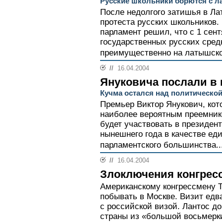
Русские школьники борются с л
После недолгого затишья в Ла
протеста русских школьников.
парламент решил, что с 1 сен
государственных русских сред
преимущественно на латышско
//
16.04.2004
Януковича послали в
Кучма остался над политической
Премьер Виктор Янукович, кот
наиболее вероятным преемник
будет участвовать в президен
нынешнего года в качестве еди
парламентского большинства..
//
16.04.2004
Злоключения конгресс
Американскому конгрессмену Т
побывать в Москве. Визит едва
с российской визой. Лантос д
страны из «большой восьмерки