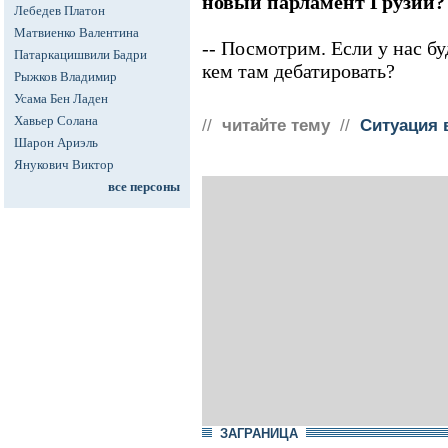
новый парламент Грузии?
Лебедев Платон
Матвиенко Валентина
-- Посмотрим. Если у нас бу
Патаркацишвили Бадри
кем там дебатировать?
Рыжков Владимир
Усама Бен Ладен
Хавьер Солана
//
читайте тему
//
Ситуация 
Шарон Ариэль
Янукович Виктор
все персоны
ЗАГРАНИЦА