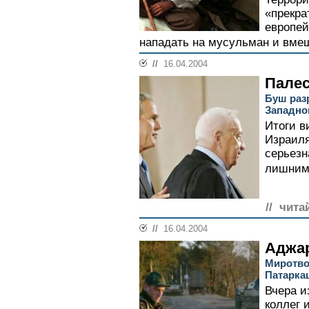
«прекра
европей
нападать на мусульман и вмеш
//
16.04.2004
Палес
Буш раз
Западно
Итоги в
Израиля
серьезн
лишним 
// чита
//
16.04.2004
Аджар
Миротво
Патарка
Вчера и
коллег 