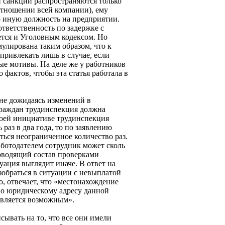
 санкции распространяются только
отношении всей компании), ему
о иную должность на предприятии.
тветственность по задержке с
тся и Уголовным кодексом. Но
улирована таким образом, что к
привлекать лишь в случае, если
ые мотивы. На деле же у работников
 фактов, чтобы эта статья работала в
 не дожидаясь изменений в
граждан трудинспекция должна
воей инициативе трудинспекция
раз в два года, то по заявлению
ться неограниченное количество раз.
ботодателем сотрудник может сколь
оводящий состав проверками
уация выглядит иначе. В ответ на
зобраться в ситуации с невыплатой
о, отвечает, что «местонахождение
 по юридическому адресу данной
авляется возможным».
сывать на то, что все они имели