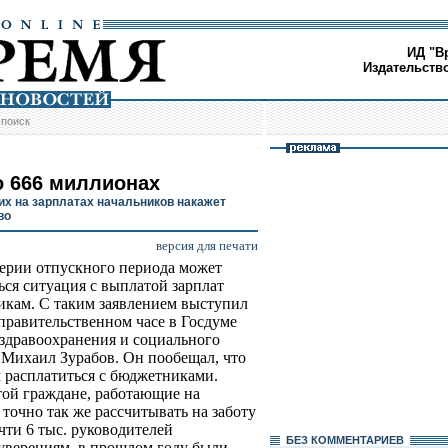
ИД "В
Издательств
/
поиск
о 666 миллионах
х на зарплатах начальников накажет
во
версия для печати
ерии отпускного периода может
ься ситуация с выплатой зарплат
кам. С таким заявлением выступил
 правительственном часе в Госдуме
здравоохранения и социального
 Михаил Зурабов. Он пообещал, что
м расплатиться с бюджетниками.
той граждане, работающие на
точно так же рассчитывать на заботу
чти 6 тыс. руководителей
БЕЗ КОМMЕНТАРИЕВ
уверениям, в прошлом году были