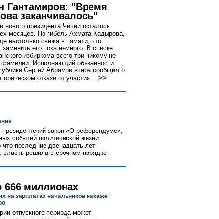
н Гантамиров: "Время
ова заканчивалось"
в нового президента Чечни осталось
ех месяцев. Но гибель Ахмата Кадырова,
ще настолько свежа в памяти, что
заменить его пока немного. В списке
анского избиркома всего три никому не
 фамилии. Исполняющий обязанности
публики Сергей Абрамов вчера сообщил о
>>
горическом отказе от участия...
ение
и президентский закон «О референдуме»,
вных событий политической жизни
о что последние двенадцать лет
 власть решила в срочном порядке
о 666 миллионах
х на зарплатах начальников накажет
во
рии отпускного периода может