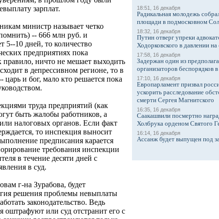
евыплату зарплат.
18:51, 16 декабря
Радикальная молодежь собрал
площади в подмосковном Со
никам министр называет четко
18:32, 16 декабря
помнить) -- 666 млн руб. и
Путин отверг упреки адвокат
 5--10 дней, то количество
Ходорковского в давлении на 
ческих предприятиях пока
17:58, 16 декабря
Задержан один из предполаг
к правило, ничто не мешает выходить
организаторов беспорядков 
сходит в депрессивном регионе, то в
- царь и бог, мало кто решается пока
17:10, 16 декабря
Европарламент призвал росси
уководством.
ускорить расследование обст
смерти Сергея Магнитского
кциями труда предприятий (как
16:35, 16 декабря
огут быть жалобы работников, а
Саакашвили посмертно награ
или налоговых органов. Если факт
Холбрука орденом Святого Г
ерждается, то инспекция выносит
16:14, 16 декабря
Ассанж будет выпущен под з
выполнение предписания карается
норирование требования инспекции
еля в течение десяти дней с
вления в суд.
овам г-на Зурабова, будет
тегия решения проблемы невыплаты
аботать законодательство. Ведь
я оштрафуют или суд отстранит его с