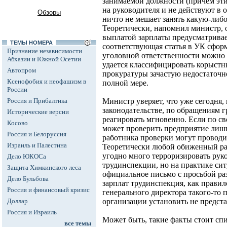
занимаемой должности (причем эти
на руководителя и не действуют в 
Обзоры
ничто не мешает занять какую-либ
Теоретически, напомнил министр, о
выплатой зарплаты предусматривае
ТЕМЫ НОМЕРА
соответствующая статья в УК сформ
Признание независимости
уголовной ответственности можно 
Абхазии и Южной Осетии
удается классифицировать корыстн
Автопром
прокуратуры зачастую недостаточно
Ксенофобия и неофашизм в
полной мере.
России
Россия и Прибалтика
Министр уверяет, что уже сегодня,
законодательстве, по обращениям 
Исторические версии
реагировать мгновенно. Если по с
Косово
может проверить предприятие лишь 
Россия и Белоруссия
работника проверки могут проводи
Израиль и Палестина
Теоретически любой обиженный ра
угодно много терроризировать рук
Дело ЮКОСа
трудинспекции, но на практике сит
Защита Химкинского леса
официальное письмо с просьбой ра
Дело Бульбова
зарплат трудинспекция, как правил
Россия и финансовый кризис
генерального директора такого-то
Доллар
организации установить не предст
Россия и Израиль
Может быть, такие факты стоит спи
все темы