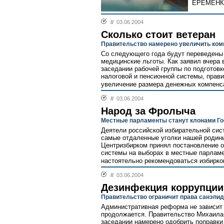
ЕРЕМЕНКО
//
03.06.2004
Сколько стоит ветеран
Правительство намерено увеличить ком
Со следующего года будут переведены
медицинские льготы. Как заявил вчера
заседании рабочей группы по подготов
налоговой и пенсионной системы, прав
увеличение размера денежных компенса
//
03.06.2004
Народ за Фролыча
Местные парламенты станут клонами Г
Деятели российской избирательной сис
самые отдаленные уголки нашей родины
Центризбирком принял постановление о
системы на выборах в местные парламе
настоятельно рекомендоваться избирко
//
03.06.2004
Дезинфекция коррупции
Правительство ограничит права санэпи
Административная реформа не зависит 
продолжается. Правительство Михаила
заседании намерено одобрить поправки