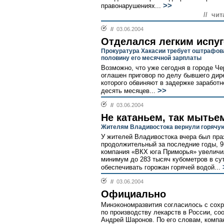
>>
правонарушениях...
// чит
//
03.06.2004
Отделался легким испу
Прокуратура Хакасии требует оштрафова
половину его месячной зарплаты
Возможно, что уже сегодня в городе Че
оглашен приговор по делу бывшего дире
которого обвиняют в задержке заработн
>>
десять месяцев...
//
03.06.2004
Не катаньем, так мытье
Жителям Владивостока вернули горячу
У жителей Владивостока вчера был пра
продолжительный за последние годы, 9
компания «ВКХ юга Приморья» увеличил
минимум до 283 тысяч кубометров в сут
обеспечивать горожан горячей водой...
//
03.06.2004
Официально
Минэкономразвития согласилось с сох
по производству лекарств в России, с
Андрей Шаронов. По его словам, комп