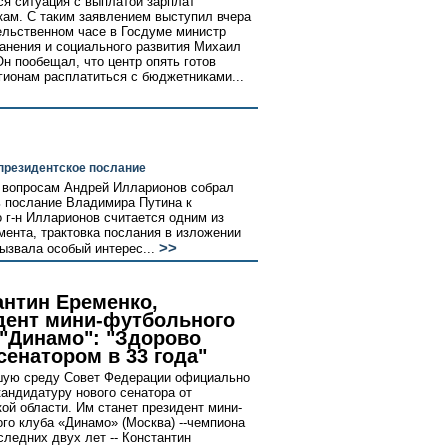
ся ситуация с выплатой зарплат
ам. С таким заявлением выступил вчера
ельственном часе в Госдуме министр
анения и социального развития Михаил
Он пообещал, что центр опять готов
гионам расплатиться с бюджетниками...
президентское послание
м вопросам Андрей Илларионов собрал
ь послание Владимира Путина к
 г-н Илларионов считается одним из
мента, трактовка послания в изложении
>>
ызвала особый интерес...
антин Еременко,
дент мини-футбольного
 "Динамо": "Здорово
сенатором в 33 года"
шую среду Совет Федерации официально
кандидатуру нового сенатора от
ой области. Им станет президент мини-
го клуба «Динамо» (Москва) --чемпиона
следних двух лет -- Константин