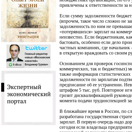
привлечены к ответственности за н
Если сумму задолженности бюджет
(впрочем, такое число сложно не за
задолженность по ним не превышает
«потерявшихся» зарплат на коммер
неизвестно. Если бюджетникам, ка
бастовать, особенно если дело прои
частных компаниях, где начальник -
в открытую враждовать со своим р
Основанием для проверок госинспе
коммерческих, так и бюджетных) м
также информация статистических 
задолженности по зарплатам подтв
предписание об ее устранении. Не
штрафом 5 тыс. руб. Повторное иг
грозит дисквалификацией руководит
момента подачи трудинспекцией зая
В ближайшее время в России, по сл
разработана государственная стра
зарплат. В первую очередь надо дор
сегодня если владельца предприяти