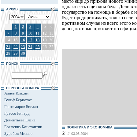
место еще до прихода нового минист
однако есть еще одна беда. Дело в 
АРХИВ
государство на помощь в борьбе с
будет предпринимать, только если 
противном случае из всего этого 
1
2
3
4
5
6
денег, которые проходят по офици
7
8
9
10
11
12
13
14
15
16
17
18
19
20
21
22
23
24
25
26
27
28
29
30
ПОИСК
ПЕРСОНЫ НОМЕРА
Алиев Ильхам
Вульф Бернотат
Гантамиров Бислан
Грассо Ричард
Дементьева Елена
Еременко Константин
ПОЛИТИКА И ЭКОНОМИКА
Зурабов Михаил
//
03.06.2004