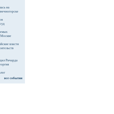
ась на
лнечногорске
ов
суд
аемых
в Москве
йские власти
оятельств
дил Ричарда
еоргия
алог
все события