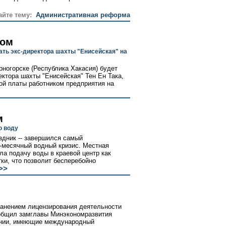
айте тему:
Административная реформа
гом
ть экс-директора шахты "Енисейская" на
рногорске (Республика Хакасия) будет
ктора шахты "Енисейская" Тен Ен Така,
ой платы работником предприятия на
м
ю воду
здник -- завершился самый
-месячный водный кризис. Местная
а подачу воды в краевой центр как
ки, что позволит бесперебойно
>>
ранением лицензирования деятельности
ообщил замглавы Минэкономразвития
ании, имеющие международный