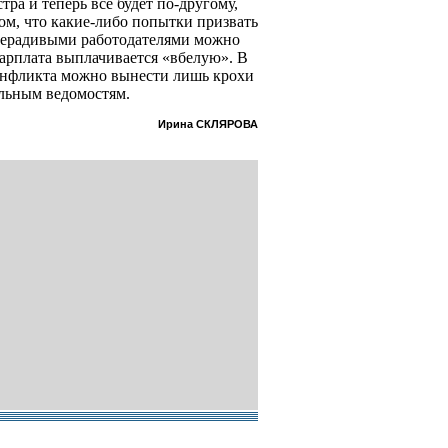
ра и теперь все будет по-другому,
том, что какие-либо попытки призвать
 нерадивыми работодателями можно
зарплата выплачивается «вбелую». В
конфликта можно вынести лишь крохи
альным ведомостям.
Ирина СКЛЯРОВА