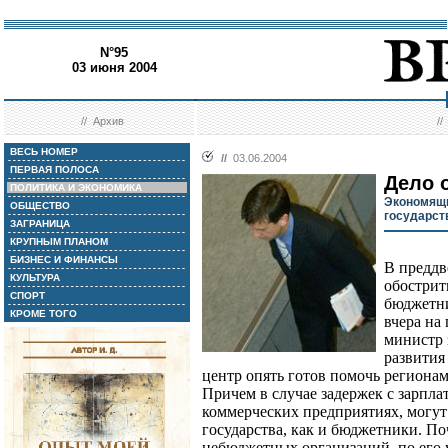
N°95
03 июня 2004
//
Архив
/
ВЕСЬ НОМЕР
//
03.06.2004
ПЕРВАЯ ПОЛОСА
Дело 
ПОЛИТИКА И ЭКОНОМИКА
Экономящи
ОБЩЕСТВО
государст
ЗАГРАНИЦА
КРУПНЫМ ПЛАНОМ
БИЗНЕС И ФИНАНСЫ
В преддв
КУЛЬТУРА
обострит
СПОРТ
бюджетни
КРОМЕ ТОГО
вчера на
министр 
развития
центр опять готов помочь региона
Причем в случае задержек с зарпла
коммерческих предприятиях, могут 
государства, как и бюджетники. По
небюджетных организаций, по его 