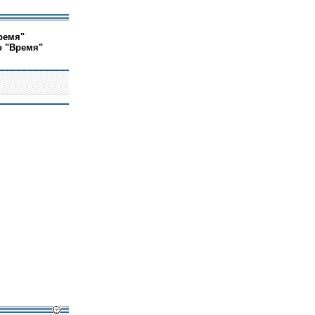
ремя"
о "Время"