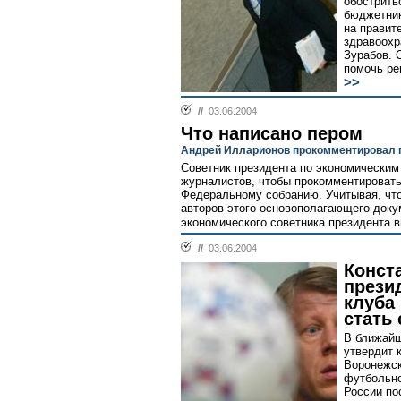
обострить
бюджетник
на правит
здравоохр
Зурабов. 
помочь ре
>>
//
03.06.2004
Что написано пером
Андрей Илларионов прокомментировал 
Советник президента по экономически
журналистов, чтобы прокомментироват
Федеральному собранию. Учитывая, что
авторов этого основополагающего доку
экономического советника президента в
//
03.06.2004
Конст
прези
клуба
стать 
В ближай
утвердит 
Воронежск
футбольно
России по