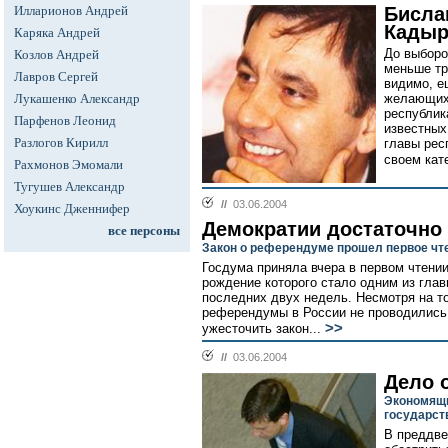
Илларионов Андрей
Бисла
Кадыр
Каряка Андрей
До выборо
Козлов Андрей
меньше тр
Лавров Сергей
видимо, е
Лукашенко Александр
желающих 
республик
Парфенов Леонид
известных
Разлогов Кирилл
главы рес
своем кате
Рахмонов Эмомали
Тугушев Александр
//
03.06.2004
Хоукинс Дженнифер
Демократии достаточно
все персоны
Закон о референдуме прошел первое чт
Госдума приняла вчера в первом чтени
рождение которого стало одним из гла
последних двух недель. Несмотря на т
референдумы в России не проводились,
>>
ужесточить закон...
//
03.06.2004
Дело 
Экономящи
государст
В преддве