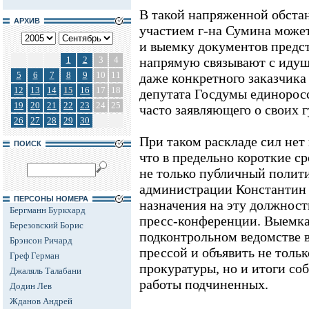
В такой напряженной обстан
АРХИВ
участием г-на Сумина может
и выемку документов предс
1
2
3
4
напрямую связывают с иду
5
6
7
8
9
10
11
даже конкретного заказчика
12
13
14
15
16
17
18
депутата Госдумы единорос
19
20
21
22
23
24
25
часто заявляющего о своих 
26
27
28
29
30
При таком раскладе сил нет 
ПОИСК
что в предельно короткие ср
не только публичный полити
администрации Константин 
ПЕРСОНЫ НОМЕРА
назначения на эту должност
Бергманн Буркхард
пресс-конференции. Выемка
Березовский Борис
подконтрольном ведомстве в
Брэнсон Ричард
прессой и объявить не тол
Греф Герман
прокуратуры, но и итоги со
Джаляль Талабани
работы подчиненных.
Додин Лев
Жданов Андрей