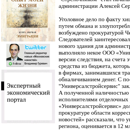
администрации Алексей Сер
Уголовное дело по факту х
путем обмана и злоупотреб
возбуждено прокуратурой Ч
Следователей заинтересовал
нового здания для админист
выполняло некое ООО «Унив
версии следствия, на счета 
средства из бюджета, котор
в фирмах, занимавшихся тр
обналичиванием денег. С 
"Универсалстройсервис" за
А полученной наличностью 
исполнителями отделочных р
«Универсалстройсервис» до
прокуратуре области корре
новостей» рассказали, что 
региона, оценивается в 12 м