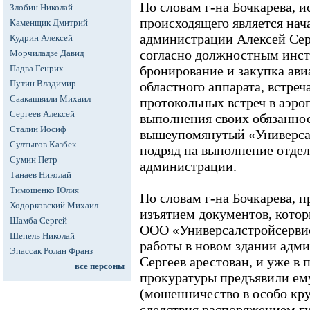
По словам г-на Бочкарева,
Злобин Николай
происходящего является нач
Каменщик Дмитрий
администрации Алексей Серг
Кудрин Алексей
согласно должностным инст
Морчиладзе Давид
Падва Генрих
бронирование и закупка ави
Путин Владимир
областного аппарата, встреч
Саакашвили Михаил
протокольных встреч в аэро
Сергеев Алексей
выполнения своих обязаннос
Сталин Иосиф
вышеупомянутый «Универса
Султыгов Казбек
подряд на выполнение отдел
Сумин Петр
администрации.
Танаев Николай
Тимошенко Юлия
По словам г-на Бочкарева, 
Ходорковский Михаил
изъятием документов, котор
Шамба Сергей
ООО «Универсалстройсервис
Шепель Николай
работы в новом здании адм
Эпассак Ролан Франз
Сергеев арестован, и уже в
все персоны
прокуратуры предъявили ему
(мошенничество в особо кру
следствия распоряжением гу