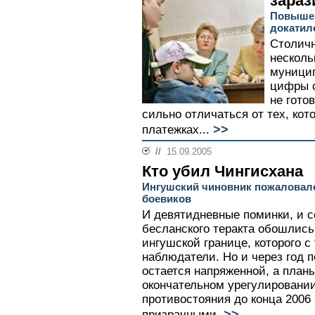
зараз
Повышен
докатил
Столичн
несколь
муницип
цифры с
не гото
сильно отличаться от тех, ко
>>
платежках...
//
15.09.2005
Кто убил Чингисхана
Ингушский чиновник пожаловалс
боевиков
И девятидневные поминки, и с
бесланского теракта обошлись
ингушской границе, которого с
наблюдатели. Но и через год 
остается напряженной, а план
окончательном урегулировании
противостояния до конца 2006 
>>
призрачными.