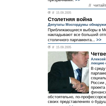
// читай
//
15.09.2005
Столетняя война
Депутаты Мосгордумы обнаружи
Приближающиеся выборы в Мо
накладывают все больший отпе
>>
столичного парламента...
//
15.09.2005
Четве
Алексей
лекцию 
В среду
парламе
социаль
России 
проекта
финансо
обстоятельно, по-профессорск
своих представлениях о будущ