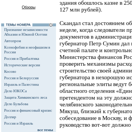
здания обошлось казне в 25
Обзоры
127 млн рублей).
Скандал стал достоянием о
ТЕМЫ НОМЕРА
неделе, когда следователи 
Признание независимости
Абхазии и Южной Осетии
документов в администрации
Автопром
губернатор Петр Сумин дал
Ксенофобия и неофашизм в
счетной палате и контроль
России
Министерства финансов Рос
Россия и Прибалтика
проверить механизмы расход
Исторические версии
строительство своей админ
Косово
губернатора в нехорошую ис
Россия и Белоруссия
региональные элиты ведут б
Израиль и Палестина
областного отделения «Еди
Дело ЮКОСа
претендентом на эту должно
Защита Химкинского леса
челябинского законодатель
Дело Бульбова
Мякуш, близкий к губернато
Россия и финансовый кризис
Доллар
собеседование в Москву, и 
Россия и Израиль
руководство вот-вот должно
все темы