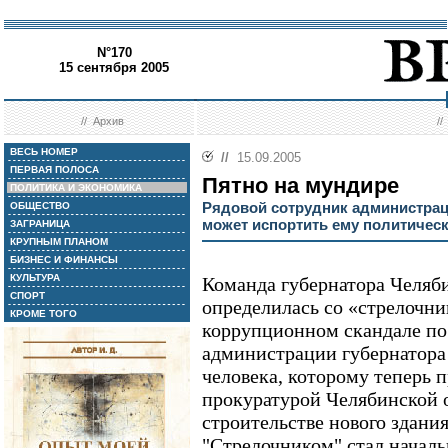
N°170
15 сентября 2005
//
Архив
/
ВЕСЬ НОМЕР
//
15.09.2005
ПЕРВАЯ ПОЛОСА
Пятно на мундире
ПОЛИТИКА И ЭКОНОМИКА
Рядовой сотрудник администрац
ОБЩЕСТВО
может испортить ему политичес
ЗАГРАНИЦА
КРУПНЫМ ПЛАНОМ
БИЗНЕС И ФИНАНСЫ
КУЛЬТУРА
Команда губернатора Челяб
СПОРТ
определилась со «стрелочн
КРОМЕ ТОГО
коррупционном скандале пос
администрации губернатора
человека, которому теперь 
прокуратурой Челябинской о
строительстве нового здани
"Стрелочником" стал началь