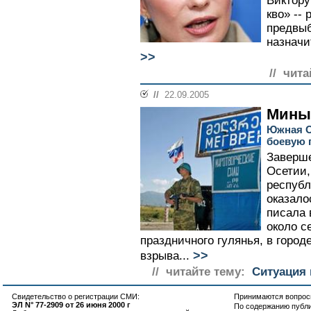
Виктору
кво» --
предвыб
назначи
>>
// чита
//
22.09.2005
Мины
Южная О
боевую 
Заверш
Осетии,
республ
оказало
писала 
около с
праздничного гулянья, в горо
>>
взрыва...
// читайте тему:
Ситуация 
Свидетельство о регистрации СМИ:
Принимаются вопросы
ЭЛ N° 77-2909 от 26 июня 2000 г
По содержанию публ