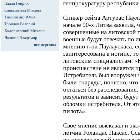
генпрокуратуру республики
Падва Генрих
Саакашвили Михаил
Спикер сейма Артурас Паула
Тимошенко Юлия
начале 90-х Литва заявила, 
Троянов Валерий
Ходорковский Михаил
совершенные на литовской 
Яковлев Владимир
военные будут отвечать по 
все персоны
мнению г-на Паулаускаса, е
заинтересована в истине, то
литовским специалистам. «К
происшествие не является 
Истребитель был вооружен ч
были снаряды, понятно, что
остаться без расследования, -
результатов и зависит, буду
обломки истребителя. От это
пилота».
Свое мнение высказал и экс
летчик Роландас Паксас. Сс
он подверг резкой критике 