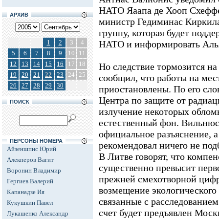
НАТО Яаапа де Хооп Схеффе
АРХИВ
министр Гедиминас Киркил
группу, которая будет подд
1
2
3
4
НАТО и информировать Алья
5
6
7
8
9
10
11
12
13
14
15
16
17
18
Но следствие тормозится на
19
20
21
22
23
24
25
сообщил, что работы на мес
26
27
28
29
30
приостановлены. По его сло
Центра по защите от радиац
ПОИСК
излучение некоторых облом
естественный фон. Вильнюс
официальное разъяснение, 
ПЕРСОНЫ НОМЕРА
рекомендовал ничего не под
Айзеншпис Юрий
В Литве говорят, что компе
Алекперов Вагит
существенно превысит перв
Воронин Владимир
прежней смехотворной цифр
Гергиев Валерий
возмещение экологического
Капанадзе Ия
связанные с расследование
Кукушкин Павел
счет будет предъявлен Москв
Лукашенко Александр