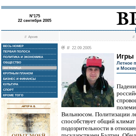
N°175
22 сентября 2005
//
Архив
/
ВЕСЬ НОМЕР
//
22.09.2005
ПЕРВАЯ ПОЛОСА
Игры 
ПОЛИТИКА И ЭКОНОМИКА
Летное 
ОБЩЕСТВО
и Москв
ЗАГРАНИЦА
КРУПНЫМ ПЛАНОМ
БИЗНЕС И ФИНАНСЫ
КУЛЬТУРА
Падени
СПОРТ
россий
КРОМЕ ТОГО
спрово
полеми
Вильнюсом. Политизации л
способствует общий климат
подозрительности в отноше
государствами Балтии. Обид