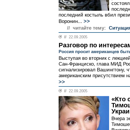
состоял
последн
последний костыль вбил пре
>>
Воронин...
// читайте тему:
Ситуаци
//
22.09.2005
Разговор по интереса
Россия просит американцев быт
Выступая во вторник с лекцие
Сан-Франциско, глава МИД Ро
сигнализировал Вашингтону, ч
американским присутствием на
>>
//
22.09.2005
«Кто 
Тимош
Украи
Вчера э
Тимоше