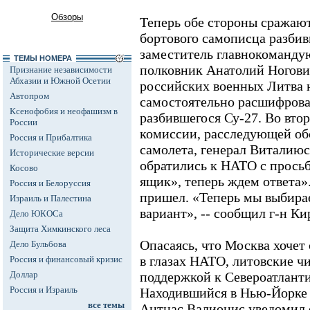
Обзоры
Теперь обе стороны сражают
бортового самописца разби
заместитель главнокоманду
ТЕМЫ НОМЕРА
полковник Анатолий Ноговиц
Признание независимости
Абхазии и Южной Осетии
российских военных Литва 
Автопром
самостоятельно расшифрова
Ксенофобия и неофашизм в
разбившегося Су-27. Во втор
России
комиссии, расследующей об
Россия и Прибалтика
самолета, генерал Виталию
Исторические версии
обратились к НАТО с прось
Косово
ящик», теперь ждем ответа»
Россия и Белоруссия
пришел. «Теперь мы выбира
Израиль и Палестина
вариант», -- сообщил г-н Ки
Дело ЮКОСа
Защита Химкинского леса
Опасаясь, что Москва хоче
Дело Бульбова
в глазах НАТО, литовские ч
Россия и финансовый кризис
Доллар
поддержкой к Североатланти
Россия и Израиль
Находившийся в Нью-Йорке 
все темы
Антнас Валионис уведомил о