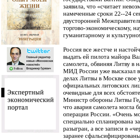
заявила, что «считает нево
намеченные сроки 22--24 се
двусторонней Межправител
торгово-экономическому, на
гуманитарному и культурно
Россия все жестче и настой
выдать ей пилота майора Ва
самолета, обвиняя Литву в 
МИД России уже высказал 
делах Литвы в Москве свое
официальных литовских лиц
очевидные для всех обстояте
Министр обороны Литвы Гед
что авария самолета могла 
операции России. «Очень мо
специально спланирована за
разыгран, а все записи в «ч
заранее сфальсифицированы»,