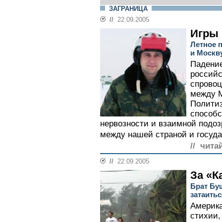
ЗАГРАНИЦА
//
22.09.2005
Игры 
Летное 
и Москв
Падение
российс
спровоц
между 
Политиз
способс
нервозности и взаимной подо
между нашей страной и госуда
// чита
//
22.09.2005
За «К
Брат Бу
затаитьс
Америка
стихии,