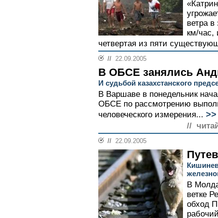
«Катрин
угрожае
ветра в
км/час,
четвертая из пяти существующ
//
22.09.2005
В ОБСЕ занялись Ан
И судьбой казахстанского предс
В Варшаве в понедельник нач
ОБСЕ по рассмотрению выполн
>>
человеческого измерения...
// чита
//
22.09.2005
Путев
Кишинев
железно
В Молда
ветке Р
обход П
рабочий