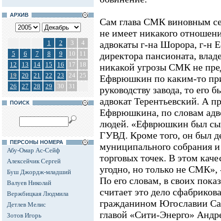
АРХИВ
Сам глава СМК виновным себ
не имеет никакого отношени
1
2
3
4
адвокаты г-на Шорора, г-н
5
6
7
8
9
10
11
директора пансионата, владе
12
13
14
15
16
17
18
никакой угрозы СМК не пре
19
20
21
22
23
24
25
Ефврюшкин по каким-то при
26
27
28
29
30
31
руководству завода, то его б
адвокат Терентьевский. А п
ПОИСК
Ефврюшкина, по словам адво
людей. «Ефврюшкин был сын
ГУВД. Кроме того, он был д
ПЕРСОНЫ НОМЕРА
муниципального собрания и 
Абу-Омар Ас-Сейф
торговых точек. В этом кач
Алексейчик Сергей
угодно, но только не СМК», 
Буш Джордж-младший
По его словам, в своих пока
Валуев Николай
считает это дело сфабриков
Вержбицкая Людмила
гражданином Югославии С
Детлев Мелис
главой «Сити-Энерго» Андр
Зотов Игорь