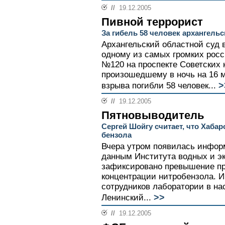
//
19.12.2005
Пивной террорист
За гибель 58 человек архангельс
Архангельский областной суд 
одному из самых громких росс
№120 на проспекте Советских 
произошедшему в ночь на 16 м
>
взрыва погибли 58 человек...
//
19.12.2005
Пятновыводитель
Сергей Шойгу считает, что Хаба
бензола
Вчера утром появилась информ
данным Института водных и эк
зафиксировано превышение п
концентрации нитробензола. 
сотрудников лаборатории в на
>>
Ленинский...
//
19.12.2005