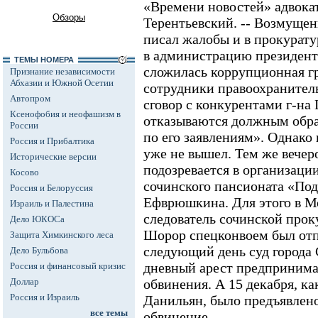
«Времени новостей» адвока
Обзоры
Терентьевский. -- Возмуще
писал жалобы и в прокурату
в администрацию президента
ТЕМЫ НОМЕРА
сложилась коррупционная г
Признание независимости
Абхазии и Южной Осетии
сотрудники правоохранител
Автопром
сговор с конкурентами г-на
Ксенофобия и неофашизм в
отказываются должным обра
России
по его заявлениям». Однако
Россия и Прибалтика
уже не вышел. Тем же вечер
Исторические версии
подозревается в организаци
Косово
сочинского пансионата «По
Россия и Белоруссия
Ефврюшкина. Для этого в М
Израиль и Палестина
следователь сочинской проку
Дело ЮКОСа
Шорор спецконвоем был отп
Защита Химкинского леса
следующий день суд города 
Дело Бульбова
дневный арест предпринима
Россия и финансовый кризис
Доллар
обвинения. А 15 декабря, к
Россия и Израиль
Данильян, было предъявлен
все темы
обвинение.