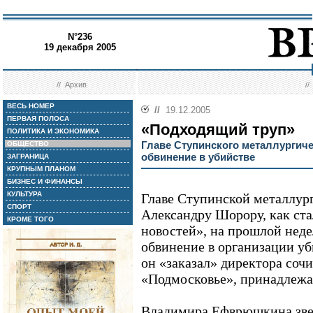
N°236
19 декабря 2005
//
Архив
/
ВЕСЬ НОМЕР
//
19.12.2005
ПЕРВАЯ ПОЛОСА
«Подходящий труп»
ПОЛИТИКА И ЭКОНОМИКА
Главе Ступинского металлургич
ОБЩЕСТВО
обвинение в убийстве
ЗАГРАНИЦА
КРУПНЫМ ПЛАНОМ
БИЗНЕС И ФИНАНСЫ
КУЛЬТУРА
Главе Ступинской металлур
СПОРТ
Александру Шорору, как ст
КРОМЕ ТОГО
новостей», на прошлой неде
обвинение в организации уб
он «заказал» директора соч
«Подмосковье», принадлежа
Владимира Ефврюшкина зверс