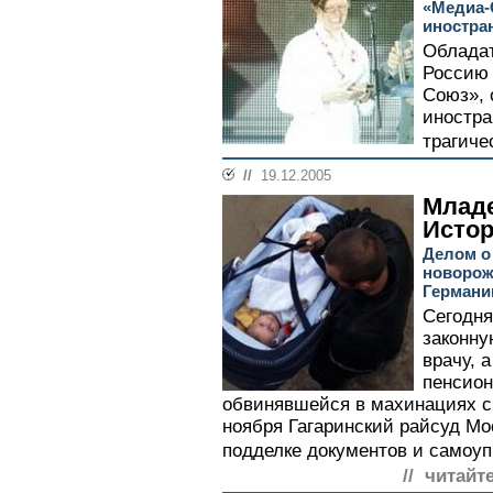
«Медиа-
иностра
Обладат
Россию 
Союз», 
иностра
трагиче
//
19.12.2005
Младе
Истор
Делом о
новорож
Германи
Сегодня
законну
врачу, 
пенсио
обвинявшейся в махинациях с
ноября Гагаринский райсуд Мо
подделке документов и самоупр
// читайт