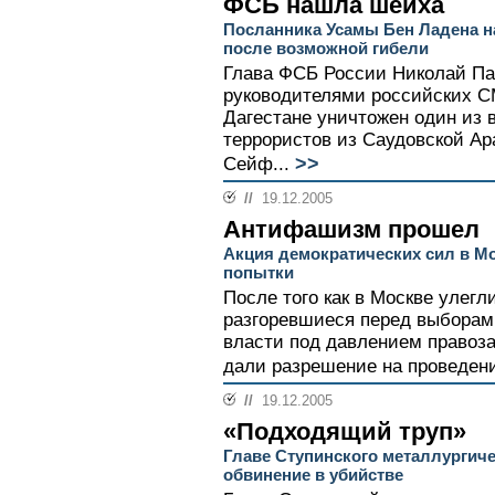
ФСБ нашла шейха
Посланника Усамы Бен Ладена на
после возможной гибели
Глава ФСБ России Николай Пат
руководителями российских С
Дагестане уничтожен один из
террористов из Саудовской Ар
>>
Сейф...
//
19.12.2005
Антифашизм прошел
Акция демократических сил в Мо
попытки
После того как в Москве улегл
разгоревшиеся перед выборам
власти под давлением правоз
дали разрешение на проведен
//
19.12.2005
«Подходящий труп»
Главе Ступинского металлургич
обвинение в убийстве