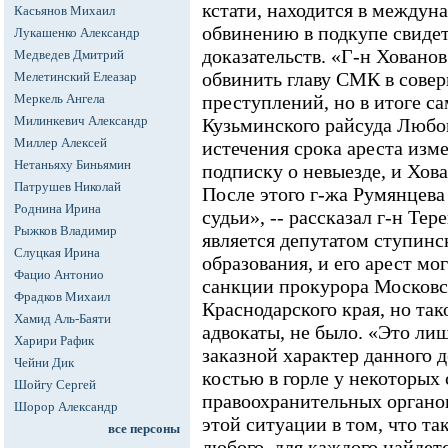
кстати, находится в междун
Касьянов Михаил
обвинению в подкупе свиде
Лукашенко Александр
доказательств. «Г-н Ховано
Медведев Дмитрий
обвинить главу СМК в сове
Мелетинский Елеазар
Меркель Ангела
преступлений, но в итоге с
Милинкевич Александр
Кузьминского райсуда Любов
Миллер Алексей
истечения срока ареста изм
Нетаньяху Биньямин
подписку о невыезде, и Хова
Патрушев Николай
После этого г-жа Румянцев
Роднина Ирина
судьи», -- рассказал г-н Те
Рыжков Владимир
является депутатом ступин
Слуцкая Ирина
образования, и его арест мо
Фацио Антонио
санкции прокурора Московс
Фрадков Михаил
Краснодарского края, но та
Хамид Аль-Баяти
адвокаты, не было. «Это ли
Харири Рафик
заказной характер данного 
Чейни Дик
костью в горле у некоторых
Шойгу Сергей
правоохранительных органов
Шорор Александр
этой ситуации в том, что т
все персоны
любого, для каждого найдет