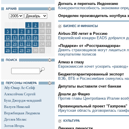
Догнать и перегнать Индонезию
Конкурентоспособность экономики опре
АРХИВ
Определен производитель ноутбука з
1
2
3
4
БИЗНЕС И ФИНАНСЫ
5
6
7
8
9
10
11
Аirbus-350 летит в Россию
12
13
14
15
16
17
18
Европейский концерн EADS добрался д
19
20
21
22
23
24
25
«Подарки» от «Росстрахнадзора»
Девять страховщиков могут лишиться л
26
27
28
29
30
31
покупателям полисов
ПОИСК
Алмаз в глазу
Еврокомиссия хочет ускорить «развод
Бюджетогарантированный экспорт
ВЭБ, ВТБ и Росэксимбанк скинулись на
ПЕРСОНЫ НОМЕРА
Депутаты выставили счет банкам
Абу-Омар Ас-Сейф
Алексейчик Сергей
Дошли до Фацио
Против главы Центробанка Италии возб
Буш Джордж-младший
Провинциальный проект "Газпрома"
Валуев Николай
Иркутская область договорилась газиф
Вержбицкая Людмила
Детлев Мелис
КУЛЬТУРА
Зотов Игорь
Личинка личности