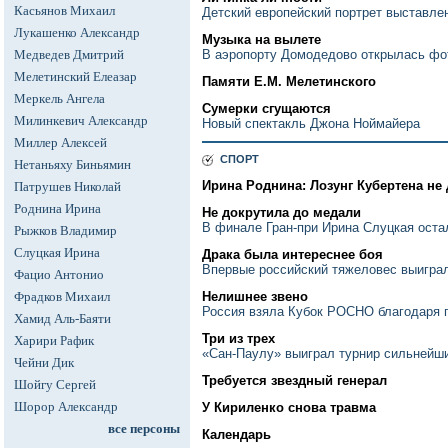
Касьянов Михаил
Детский европейский портрет выставле
Лукашенко Александр
Музыка на вылете
Медведев Дмитрий
В аэропорту Домодедово открылась фо
Мелетинский Елеазар
Памяти Е.М. Мелетинского
Меркель Ангела
Сумерки сгущаются
Милинкевич Александр
Новый спектакль Джона Ноймайера
Миллер Алексей
СПОРТ
Нетаньяху Биньямин
Ирина Роднина: Лозунг Кубертена не 
Патрушев Николай
Роднина Ирина
Не докрутила до медали
В финале Гран-при Ирина Слуцкая оста
Рыжков Владимир
Слуцкая Ирина
Драка была интереснее боя
Впервые российский тяжеловес выигра
Фацио Антонио
Фрадков Михаил
Нелишнее звено
Россия взяла Кубок РОСНО благодаря г
Хамид Аль-Баяти
Три из трех
Харири Рафик
«Сан-Паулу» выиграл турнир сильнейш
Чейни Дик
Требуется звездный генерал
Шойгу Сергей
Шорор Александр
У Кириленко снова травма
все персоны
Календарь