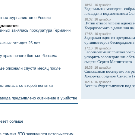
18:51, 16 декабря
Радикальная молодежь собрал
площади в подмосковном Со
нных журналистов о России
18:32, 16 декабря
Путин отверг упреки адвокат
должается
Ходорковского в давлении на 
енных занялась прокуратура Германии
17:58, 16 декабря
Задержан один из предполаг
организаторов беспорядков 
рывник отсидит 25 лет
17:10, 16 декабря
Европарламент призвал росси
у краю нечего бояться бензола
ускорить расследование обст
смерти Сергея Магнитского
16:35, 16 декабря
зе опознали спустя месяц после
Саакашвили посмертно награ
Холбрука орденом Святого Г
16:14, 16 декабря
остоялась со второй попытки
Ассанж будет выпущен под з
завода предъявлено обвинение в убийстве
везет больше
в саммит ВТО закончился историческим