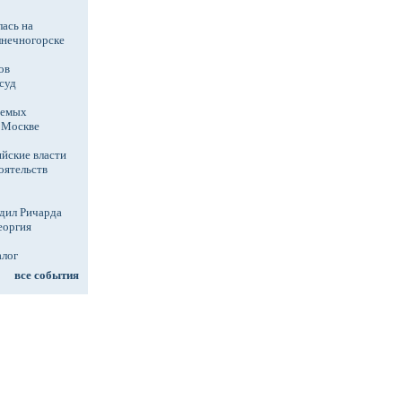
ась на
лнечногорске
ов
суд
аемых
в Москве
йские власти
оятельств
дил Ричарда
еоргия
алог
все события