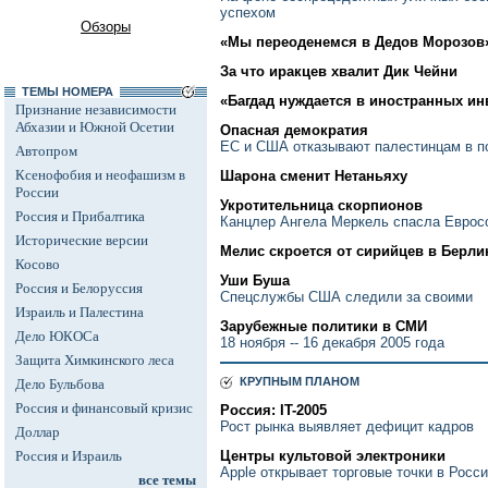
успехом
Обзоры
«Мы переоденемся в Дедов Морозов
За что иракцев хвалит Дик Чейни
ТЕМЫ НОМЕРА
«Багдад нуждается в иностранных и
Признание независимости
Абхазии и Южной Осетии
Опасная демократия
ЕС и США отказывают палестинцам в 
Автопром
Ксенофобия и неофашизм в
Шарона сменит Нетаньяху
России
Укротительница скорпионов
Россия и Прибалтика
Канцлер Ангела Меркель спасла Еврос
Исторические версии
Мелис скроется от сирийцев в Берли
Косово
Уши Буша
Россия и Белоруссия
Спецслужбы США следили за своими
Израиль и Палестина
Зарубежные политики в СМИ
Дело ЮКОСа
18 ноября -- 16 декабря 2005 года
Защита Химкинского леса
КРУПНЫМ ПЛАНОМ
Дело Бульбова
Россия и финансовый кризис
Россия: IT-2005
Рост рынка выявляет дефицит кадров
Доллар
Россия и Израиль
Центры культовой электроники
Apple открывает торговые точки в Росс
все темы