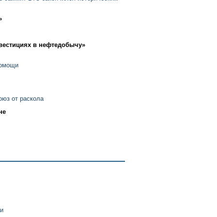
»
нвестициях в нефтедобычу»
помощи
оюз от раскола
не
ии