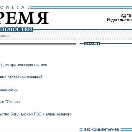
ИД "В
Издательств
/
поиск
ь Демократическую партию
вил отставной военный
емократов
го "Оскара"
ьство Богучанской ГЭС и алюминиевого
БЕЗ КОМMЕНТАРИЕВ