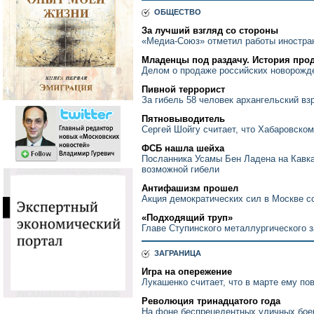
ОБЩЕСТВО
За лучший взгляд со стороны
«Медиа-Союз» отметил работы иностра
Младенцы под раздачу. История про
Делом о продаже российских новорожд
Пивной террорист
За гибель 58 человек архангельский вз
Пятновыводитель
Сергей Шойгу считает, что Хабаровском
ФСБ нашла шейха
Посланника Усамы Бен Ладена на Кавка
возможной гибели
Антифашизм прошел
Акция демократических сил в Москве с
«Подходящий труп»
Главе Ступинского металлургического 
ЗАГРАНИЦА
Игра на опережение
Лукашенко считает, что в марте ему по
Революция тринадцатого года
На фоне беспрецедентных уличных бое