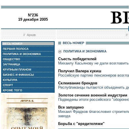
N°236
19 декабря 2005
//
Архив
/
ВЕСЬ НОМЕР
ВЕСЬ НОМЕР
ПЕРВАЯ ПОЛОСА
ПОЛИТИКА И ЭКОНОМИКА
ПОЛИТИКА И ЭКОНОМИКА
Съесть победителей
ОБЩЕСТВО
Михаилу Касьянову не дали возглавит
ЗАГРАНИЦА
КРУПНЫМ ПЛАНОМ
Получил Валера кукиш
БИЗНЕС И ФИНАНСЫ
Российскую партию пенсионеров возгла
КУЛЬТУРА
Склеивание брендов
СПОРТ
Республиканцы пытаются объединить д
КРОМЕ ТОГО
Золотое сечение военной индустрии
Подведены итоги российского "оборонно
Все запущено
Михаил Фрадков благословил строител
завода
Борьба с "вредителями"