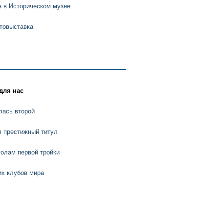
н в Историческом музее
товыставка
для нас
лась второй
л престижный титул
олам первой тройки
их клубов мира