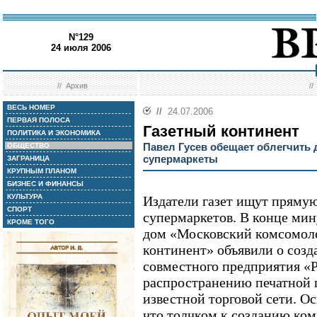
N°129
24 июля 2006
//
Архив
/
ВЕСЬ НОМЕР
//
24.07.2006
ПЕРВАЯ ПОЛОСА
Газетный континент
ПОЛИТИКА И ЭКОНОМИКА
Павел Гусев обещает облегчить 
ОБЩЕСТВО
супермаркеты
ЗАГРАНИЦА
КРУПНЫМ ПЛАНОМ
БИЗНЕС И ФИНАНСЫ
КУЛЬТУРА
Издатели газет ищут пряму
СПОРТ
супермаркетов. В конце ми
КРОМЕ ТОГО
дом «Московский комсомол
континент» объявили о созд
совместного предприятия «
распространению печатной 
известной торговой сети. О
что толчком к созданию ко