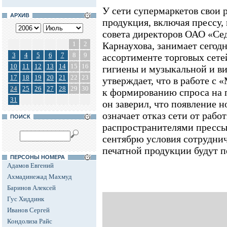
У сети супермаркетов свои 
АРХИВ
продукция, включая прессу,
совета директоров ОАО «Се
1
2
Карнаухова, занимает сегод
3
4
5
6
7
8
9
ассортименте торговых сете
10
11
12
13
14
15
16
гигиены и музыкальной и в
17
18
19
20
21
22
23
утверждает, что в работе с
24
25
26
27
28
29
30
к формированию спроса на 
31
он заверил, что появление 
означает отказ сети от рабо
ПОИСК
распространителями прессы.
сентябрю условия сотрудни
печатной продукции будут 
ПЕРСОНЫ НОМЕРА
Адамов Евгений
Ахмадинежад Махмуд
Баринов Алексей
Гус Хиддинк
Иванов Сергей
Кондолиза Райс