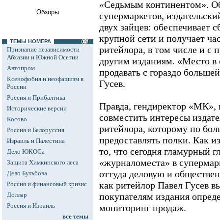
«Седьмым континентом». О
Обзоры
супермаркетов, издательски
двух зайцев: обеспечивает 
крупной сети и получает ча
ТЕМЫ НОМЕРА
ритейлора, в том числе и с 
Признание независимости
Абхазии и Южной Осетии
другим изданиям. «Место в
Автопром
продавать с гораздо большей
Ксенофобия и неофашизм в
Гусев.
России
Россия и Прибалтика
Правда, гендиректор «МК», 
Исторические версии
совместить интересы издате
Косово
ритейлора, которому по бол
Россия и Белоруссия
предоставлять полки. Как и
Израиль и Палестина
то, что сегодня гламурный г
Дело ЮКОСа
«журналоместа» в супермар
Защита Химкинского леса
оттуда деловую и обществе
Дело Бульбова
как ритейлор Павел Гусев в
Россия и финансовый кризис
Доллар
покупателям издания опред
Россия и Израиль
мониторинг продаж.
все темы