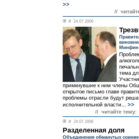
>>
// читайт
//
24.07.2006
Трезв
Правите
виновни
Минфин
Проблем
алкогол
печальн
тема дл
Участни
примкнувшие к ним члены Общ
открытое письмо главе правите
проблемы отрасли будут реша
>>
исполнительной власти...
// читайте тему:
//
24.07.2006
Разделенная доля
Объединения обманутых соинве