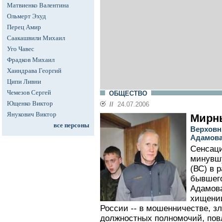
Матвиенко Валентина
Ольмерт Эхуд
Перец Амир
Саакашвили Михаил
Уго Чавес
Фрадков Михаил
Хаиндрава Георгий
Ципи Ливни
Чемезов Сергей
ОБЩЕСТВО
Ющенко Виктор
//
24.07.2006
Янукович Виктор
Мирн
все персоны
Верховн
Адамова
Сенсаци
минувш
(ВС) в 
бывшег
Адамова
хищении
России -- в мошенничестве, 
должностных полномочий, повл