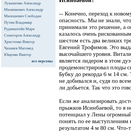
Исинбаевой?
Лукашенко Александр
Милинкевич Александр
-- Конечно, переход к новом
Милошевич Слободан
опасность. Мы не знали, что
Путин Владимир
принимали это решение, а о
Рудинштейн Марк
казалось очень рискованным
Сенаторов Александр
шестом есть два великих тр
Христенко Виктор
Евгений Трофимов. Это вы
Чахкиев Магомед
высочайшего уровня. Витали
Ющенко Виктор
является лидером в этом ду
все персоны
продемонстрировал плоды св
Бубку до рекорда 6 м 14 см.
не добивался и, судя по вс
ли добьется. Так что это гов
Если же анализировать дост
прыжков Исинбаевой, то я не
потенциал у Лены огромный
понять по ее выступлениям 
результатом 4 м 80 см. Что-