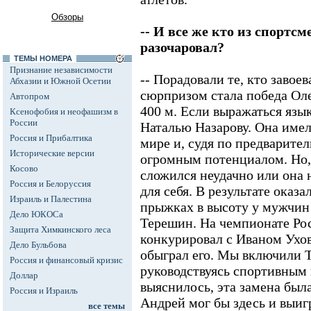
Обзоры
-- И все же кто из спортсм
разочаровал?
ТЕМЫ НОМЕРА
Признание независимости
-- Порадовали те, кто завое
Абхазии и Южной Осетии
сюрпризом стала победа Оле
Автопром
400 м. Если выражаться язык
Ксенофобия и неофашизм в
России
Наталью Назарову. Она имел
Россия и Прибалтика
мире и, судя по предварите
Исторические версии
огромным потенциалом. Но, 
Косово
сложился неудачно или она 
Россия и Белоруссия
для себя. В результате оказа
Израиль и Палестина
прыжках в высоту у мужчин
Дело ЮКОСа
Терешин. На чемпионате Рос
Защита Химкинского леса
конкурировал с Иваном Ухов
Дело Бульбова
обыграл его. Мы включили Т
Россия и финансовый кризис
руководствуясь спортивным 
Доллар
выяснилось, эта замена была
Россия и Израиль
Андрей мог бы здесь и выиг
все темы