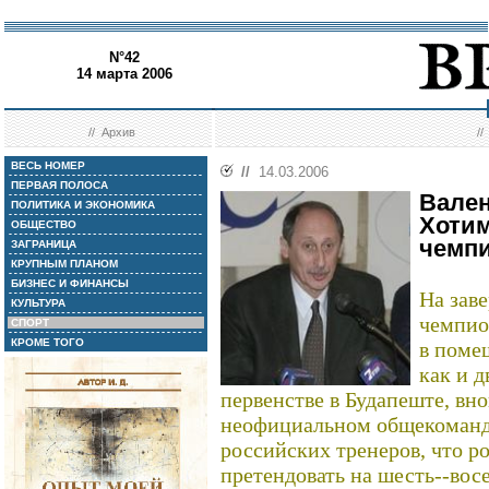
N°42
14 марта 2006
//
Архив
/
ВЕСЬ НОМЕР
//
14.03.2006
ПЕРВАЯ ПОЛОСА
Вален
ПОЛИТИКА И ЭКОНОМИКА
Хотим
ОБЩЕСТВО
чемпи
ЗАГРАНИЦА
КРУПНЫМ ПЛАНОМ
БИЗНЕС И ФИНАНСЫ
На зав
КУЛЬТУРА
чемпио
СПОРТ
КРОМЕ ТОГО
в поме
как и д
первенстве в Будапеште, вно
неофициальном общекомандн
российских тренеров, что р
претендовать на шесть--восе