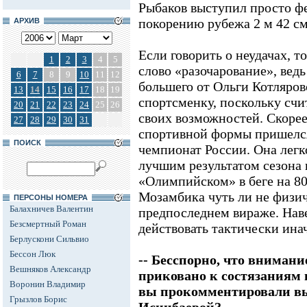
Рыбаков выступил просто ф
покорению рубежа 2 м 42 см
АРХИВ
Если говорить о неудачах, то
1
2
3
4
5
слово «разочарование», вед
6
7
8
9
10
11
12
большего от Ольги Котляров
13
14
15
16
17
18
19
спортсменку, поскольку счи
20
21
22
23
24
25
26
своих возможностей. Скорее 
27
28
29
30
31
спортивной формы пришелся 
ПОИСК
чемпионат России. Она легк
лучшим результатом сезона в
«Олимпийском» в беге на 8
Мозамбика чуть ли не физич
ПЕРСОНЫ НОМЕРА
Балахничев Валентин
предпоследнем вираже. Нав
Безсмертный Роман
действовать тактически инач
Берлускони Сильвио
Бессон Люк
-- Бесспорно, что вниман
Вешняков Александр
приковано к состязаниям 
Воронин Владимир
вы прокомментировали в
Грызлов Борис