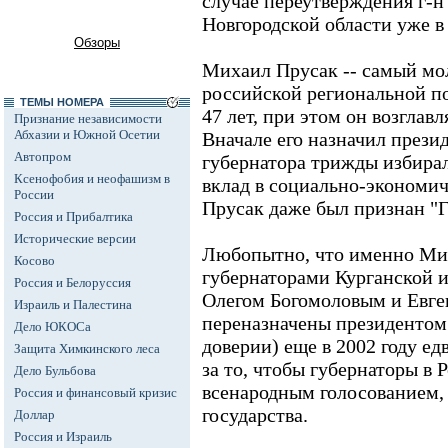
случае переутверждения г-н
Новгородской области уже в 
Обзоры
Михаил Прусак -- самый мо
российской региональной по
ТЕМЫ НОМЕРА
47 лет, при этом он возглавл
Признание независимости
Абхазии и Южной Осетии
Вначале его назначил презид
Автопром
губернатора трижды избирал
Ксенофобия и неофашизм в
вклад в социально-экономич
России
Прусак даже был признан "Г
Россия и Прибалтика
Исторические версии
Любопытно, что именно Мих
Косово
губернаторами Курганской и
Россия и Белоруссия
Олегом Богомоловым и Евге
Израиль и Палестина
переназначены президентом
Дело ЮКОСа
доверии) еще в 2002 году е
Защита Химкинского леса
за то, чтобы губернаторы в
Дело Бульбова
всенародным голосованием, 
Россия и финансовый кризис
государства.
Доллар
Россия и Израиль