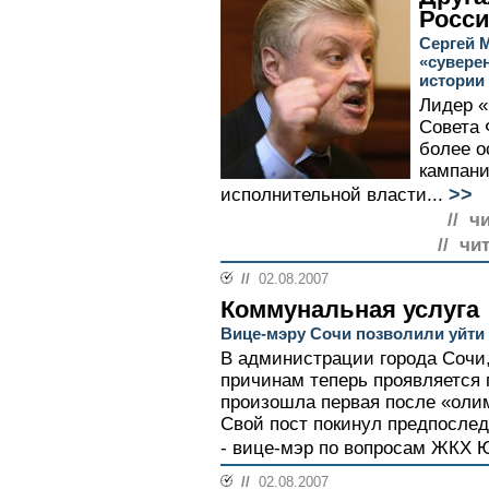
Росс
Сергей 
«сувере
истории
Лидер «
Совета 
более о
кампани
>>
исполнительной власти...
// ч
// чи
//
02.08.2007
Коммунальная услуга
Вице-мэру Сочи позволили уйти
В администрации города Сочи,
причинам теперь проявляется
произошла первая после «оли
Свой пост покинул предпослед
- вице-мэр по вопросам ЖКХ 
//
02.08.2007