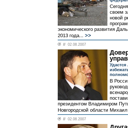
Сегодня
своем з
новой р
програм
экономического развития Даль
>>
2013 года...
//
02.08.2007
Дове
упра
Удастся
избежат
полномо
В Росси
руковод
всенаро
постави
президентом Владимиром Пути
Новгородской области Михаил 
//
02.08.2007
Друга