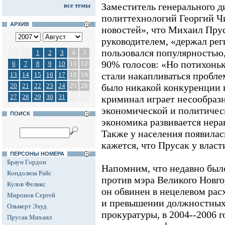
Заместитель генерального д
все темы
политтехнологий Георгий 
АРХИВ
новостей», что Михаил Прус
руководителем, «держал рег
пользовался популярностью,
1
2
3
4
5
90% голосов: «Но потихоньк
6
7
8
9
10
11
12
стали накапливаться пробле
13
14
15
16
17
18
19
20
21
22
23
24
25
26
было никакой конкуренции в
27
28
29
30
31
криминал играет несообраз
экономической и политичес
ПОИСК
экономика развивается нера
Также у населения появилас
кажется, что Прусак у власт
ПЕРСОНЫ НОМЕРА
Браун Гордон
Напомним, что недавно было
Кондолиза Райс
против мэра Великого Новг
Кулов Феликс
он обвинен в нецелевом ра
Миронов Сергей
и превышении должностных
Ольмерт Эхуд
прокуратуры, в 2004--2006 
Прусак Михаил