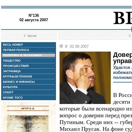
N°136
02 августа 2007
//
Архив
/
ВЕСЬ НОМЕР
//
02.08.2007
ПЕРВАЯ ПОЛОСА
Дове
ПОЛИТИКА И ЭКОНОМИКА
упра
ОБЩЕСТВО
ПРОИСШЕСТВИЯ
Удастся
ЗАГРАНИЦА
избежат
КРУПНЫМ ПЛАНОМ
полномо
БИЗНЕС И ФИНАНСЫ
КУЛЬТУРА
СПОРТ
В Росс
КРОМЕ ТОГО
десяти
которые были всенародно из
вопрос о доверии перед пр
Путиным. Среди них -- губе
Михаил Прусак. На фоне суд