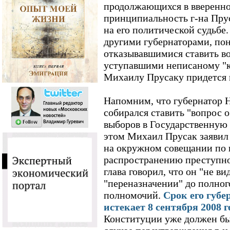
продолжающихся в вверенно
принципиальность г-на Прус
на его политической судьбе.
другими губернаторами, по
отказывавшимися ставить во
уступавшими неписаному "к
Михаилу Прусаку придется 
Напомним, что губернатор Н
собирался ставить "вопрос 
выборов в Государственную 
этом Михаил Прусак заявил
на окружном совещании по 
распространению преступно
глава говорил, что он "не ви
"переназначении" до полног
полномочий.
Срок его губ
истекает 8 сентября 2008 г
Конституции уже должен бы