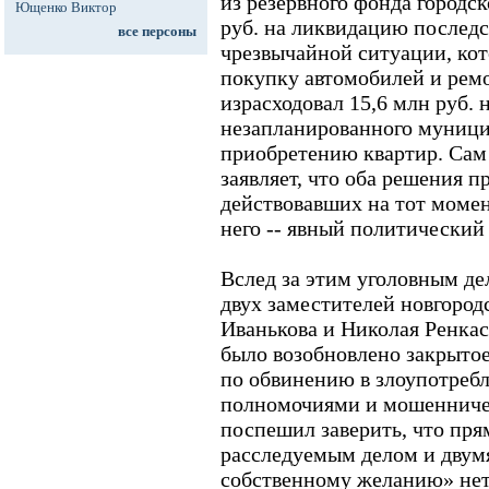
из резервного фонда городс
Ющенко Виктор
руб. на ликвидацию послед
все персоны
чрезвычайной ситуации, ко
покупку автомобилей и ремо
израсходовал 15,6 млн руб. 
незапланированного муници
приобретению квартир. Са
заявляет, что оба решения 
действовавших на тот момен
него -- явный политический 
Вслед за этим уголовным де
двух заместителей новгородс
Иванькова и Николая Ренкас
было возобновлено закрытое
по обвинению в злоупотре
полномочиями и мошенниче
поспешил заверить, что пря
расследуемым делом и двум
собственному желанию» нет