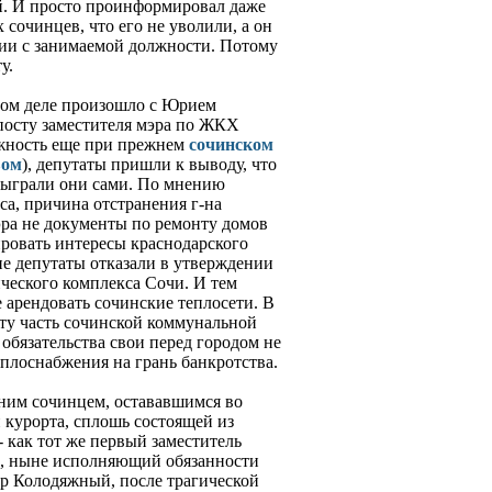
. И просто проинформировал даже
х сочинцев, что его не уволили, а он
нии с занимаемой должности. Потому
у.
амом деле произошло с Юрием
посту заместителя мэра по ЖКХ
олжность еще при прежнем
сочинском
вом
), депутаты пришли к выводу, что
сыграли они сами. По мнению
са, причина отстранения г-на
ра не документы по ремонту домов
ировать интересы краснодарского
 депутаты отказали в утверждении
ческого комплекса Сочи. И тем
 арендовать сочинские теплосети. В
у часть сочинской коммунальной
 обязательства свои перед городом не
плоснабжения на грань банкротства.
им сочинцем, остававшимся во
курорта, сплошь состоящей из
 как тот же первый заместитель
, ныне исполняющий обязанности
ор Колодяжный, после трагической