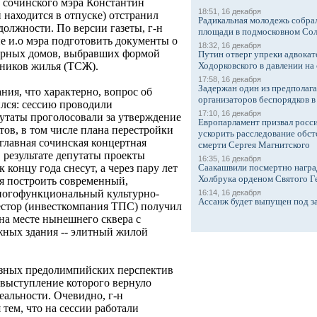
о. сочинского мэра Константин
18:51, 16 декабря
находится в отпуске) отстранил
Радикальная молодежь собрал
олжности. По версии газеты, г-н
площади в подмосковном Со
 и.о мэра подготовить документы о
18:32, 16 декабря
ирных домов, выбравших формой
Путин отверг упреки адвокат
Ходорковского в давлении на 
нников жилья (ТСЖ).
17:58, 16 декабря
Задержан один из предполаг
ния, что характерно, вопрос об
организаторов беспорядков 
ился: сессию проводили
17:10, 16 декабря
путаты проголосовали за утверждение
Европарламент призвал росси
ов, в том числе плана перестройки
ускорить расследование обст
 главная сочинская концертная
смерти Сергея Магнитского
 результате депутаты проекты
16:35, 16 декабря
Саакашвили посмертно награ
концу года снесут, а через пару лет
Холбрука орденом Святого Г
ся построить современный,
огофункциональный культурно-
16:14, 16 декабря
Ассанж будет выпущен под з
естор (инвесткомпания ТПС) получил
на месте нынешнего сквера с
жных здания -- элитный жилой
озных предолимпийских перспектив
выступление которого вернуло
еальности. Очевидно, г-н
тем, что на сессии работали