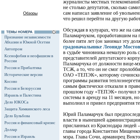
журналисты местных телекомпаний
не столько депутатов, сколько сами
сам написал заявление об увольне
Обзоры
что решил перейти на другую работ
Обсуждая в кулуарах, что же на с
ТЕМЫ НОМЕРА
Паламарчуком, проработавшим на 
Признание независимости
более пяти лет (он занимал эту д
Абхазии и Южной Осетии
градоначальнике Леониде Мосто
Автопром
в судьбе чиновника немалую роль 
Ксенофобия и неофашизм в
представителей депутатского корпу
России
Паламарчука от должности вице-мэ
Россия и Прибалтика
ТСЖ, а то, что он не смог пролобб
Исторические версии
ОАО «ТЕПЭК», которому сочинские
программы развития теплоэнергети
Косово
самым фактически отказали в праве
Россия и Белоруссия
прошлом году «ТЕПЭК» получил эт
Израиль и Палестина
системы в аренду на 11 месяцев, но
Дело ЮКОСа
выполнил и привел предприятия те
Защита Химкинского леса
Юрий Паламарчук был предпоследн
Дело Бульбова
власти в нынешней администрации 
Россия и финансовый кризис
присланных из Краснодара людей --
Доллар
главы города Константин Мищенко
Россия и Израиль
мэра. Глава Сочи, армавирец Викт