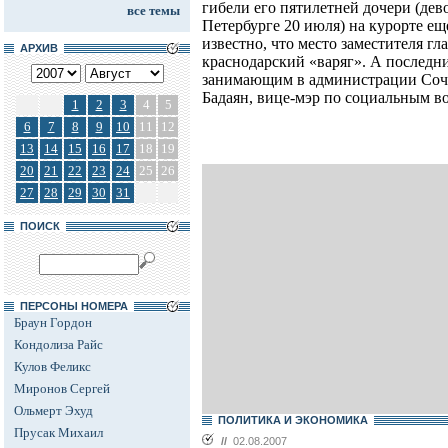
гибели его пятилетней дочери (дев
все темы
Петербурге 20 июля) на курорте ещ
известно, что место заместителя 
АРХИВ
краснодарский «варяг». А последн
занимающим в администрации Сочи
Бадаян, вице-мэр по социальным в
1
2
3
4
5
6
7
8
9
10
11
12
13
14
15
16
17
18
19
20
21
22
23
24
25
26
27
28
29
30
31
ПОИСК
ПЕРСОНЫ НОМЕРА
Браун Гордон
Кондолиза Райс
Кулов Феликс
Миронов Сергей
Ольмерт Эхуд
ПОЛИТИКА И ЭКОНОМИКА
Прусак Михаил
//
02.08.2007