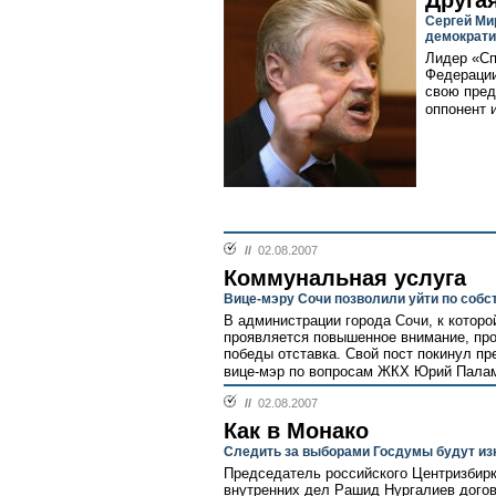
Друга
Сергей Ми
демократи
Лидер «Сп
Федерации
свою пред
оппонент 
//
02.08.2007
Коммунальная услуга
Вице-мэру Сочи позволили уйти по соб
В администрации города Сочи, к которо
проявляется повышенное внимание, пр
победы отставка. Свой пост покинул пр
вице-мэр по вопросам ЖКХ Юрий Палам
//
02.08.2007
Как в Монако
Следить за выборами Госдумы будут из
Председатель российского Центризбир
внутренних дел Рашид Нургалиев догов