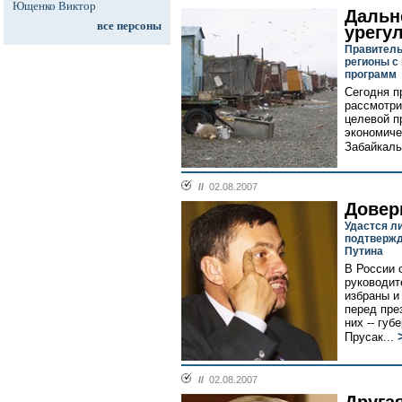
Ющенко Виктор
Дальн
все персоны
урегу
Правитель
регионы 
программ
Сегодня п
рассмотри
целевой п
экономиче
Забайкалья
//
02.08.2007
Довер
Удастся л
подтвержд
Путина
В России 
руководит
избраны и
перед пре
них -- гу
Прусак...
//
02.08.2007