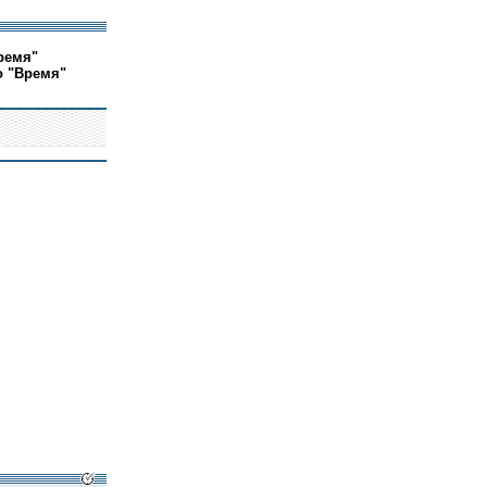
ремя"
о "Время"