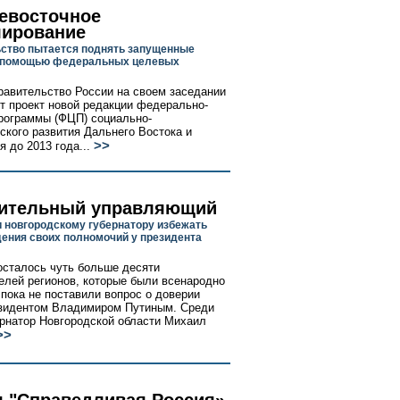
евосточное
лирование
ство пытается поднять запущенные
с помощью федеральных целевых
равительство России на своем заседании
т проект новой редакции федерально-
рограммы (ФЦП) социально-
ского развития Дальнего Востока и
>>
 до 2013 года...
ительный управляющий
и новгородскому губернатору избежать
ения своих полномочий у президента
осталось чуть больше десяти
елей регионов, которые были всенародно
 пока не поставили вопрос о доверии
зидентом Владимиром Путиным. Среди
бернатор Новгородской области Михаил
>>