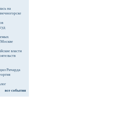
ась на
лнечногорске
ов
суд
аемых
в Москве
йские власти
оятельств
дил Ричарда
еоргия
алог
все события