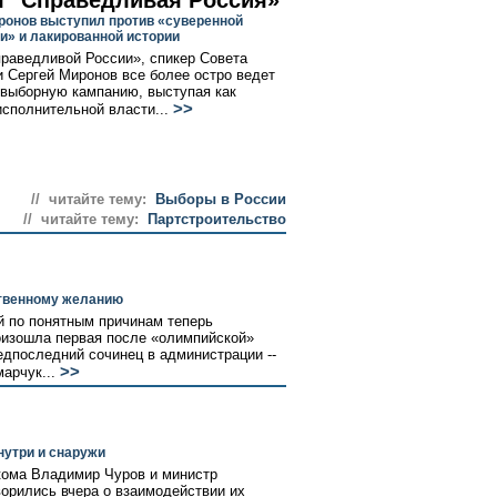
я "Справедливая Россия»
ронов выступил против «суверенной
и» и лакированной истории
раведливой России», спикер Совета
 Сергей Миронов все более остро ведет
выборную кампанию, выступая как
>>
исполнительной власти...
// читайте тему:
Выборы в России
// читайте тему:
Партстроительство
ственному желанию
й по понятным причинам теперь
оизошла первая после «олимпийской»
едпоследний сочинец в администрации --
>>
арчук...
нутри и снаружи
кома Владимир Чуров и министр
орились вчера о взаимодействии их