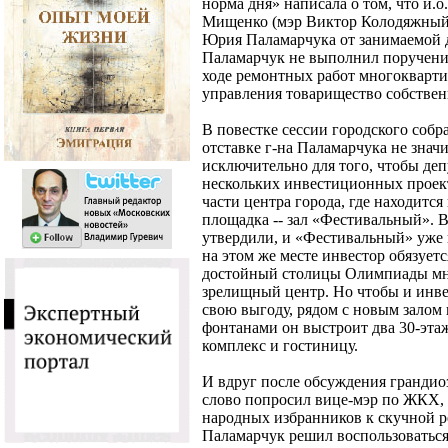
норма дня» написала о том, что и.
Мищенко (мэр Виктор Колодяжный 
Юрия Паламарчука от занимаемой д
Паламарчук не выполнил поручение
ходе ремонтных работ многокварт
управления товарищество собстве
В повестке сессии городского собра
отставке г-на Паламарчука не знач
исключительно для того, чтобы де
нескольких инвестиционных проект
части центра города, где находится
площадка -- зал «Фестивальный». В
утвердили, и «Фестивальный» уже к 
на этом же месте инвестор обязует
достойный столицы Олимпиады мн
зрелищный центр. Но чтобы и инв
свою выгоду, рядом с новым залом 
фонтанами он выстроит два 30-эта
комплекс и гостиницу.
И вдруг после обсуждения гранди
слово попросил вице-мэр по ЖКХ, 
народных избранников к скучной р
Паламарчук решил воспользоваться 