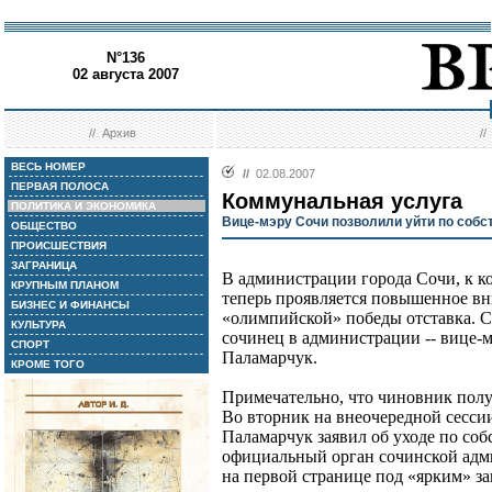
N°136
02 августа 2007
//
Архив
/
ВЕСЬ НОМЕР
//
02.08.2007
ПЕРВАЯ ПОЛОСА
Коммунальная услуга
ПОЛИТИКА И ЭКОНОМИКА
Вице-мэру Сочи позволили уйти по соб
ОБЩЕСТВО
ПРОИСШЕСТВИЯ
ЗАГРАНИЦА
В администрации города Сочи, к 
КРУПНЫМ ПЛАНОМ
теперь проявляется повышенное вн
БИЗНЕС И ФИНАНСЫ
«олимпийской» победы отставка. 
КУЛЬТУРА
сочинец в администрации -- вице
СПОРТ
Паламарчук.
КРОМЕ ТОГО
Примечательно, что чиновник полу
Во вторник на внеочередной сессии
Паламарчук заявил об уходе по соб
официальный орган сочинской адм
на первой странице под «ярким» за