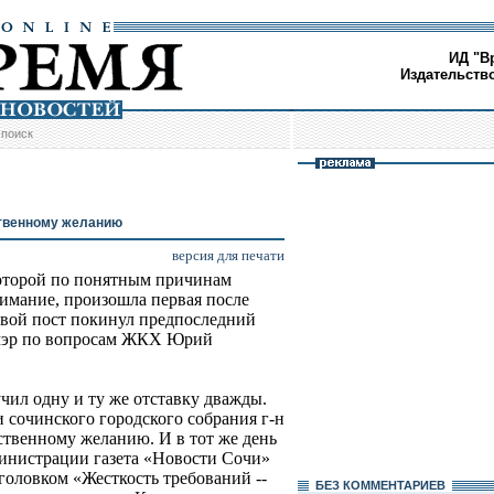
ИД "В
Издательств
/
поиск
ственному желанию
версия для печати
которой по понятным причинам
имание, произошла первая после
Свой пост покинул предпоследний
-мэр по вопросам ЖКХ Юрий
чил одну и ту же отставку дважды.
 сочинского городского собрания г-н
ственному желанию. И в тот же день
инистрации газета «Новости Сочи»
головком «Жесткость требований --
БЕЗ КОМMЕНТАРИЕВ