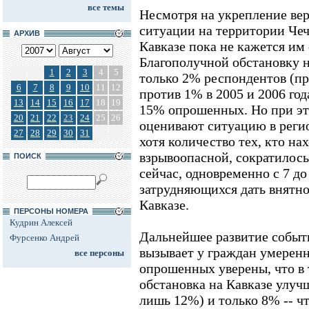
все темы
Несмотря на укрепление ве
ситуации на территории Чеч
АРХИВ
Кавказе пока не кажется и
Благополучной обстановку н
1
2
3
4
5
только 2% респондентов (п
6
7
8
9
10
11
12
против 1% в 2005 и 2006 го
13
14
15
16
17
18
19
15% опрошенных. Но при э
20
21
22
23
24
25
26
оценивают ситуацию в реги
27
28
29
30
31
хотя количество тех, кто на
взрывоопасной, сократилось
ПОИСК
сейчас, одновременно с 7 д
затрудняющихся дать внятн
Кавказе.
ПЕРСОНЫ НОМЕРА
Кудрин Алексей
Дальнейшее развитие событ
Фурсенко Андрей
вызывает у граждан умерен
все персоны
опрошенных уверены, что в 
обстановка на Кавказе улучш
лишь 12%) и только 8% -- ч