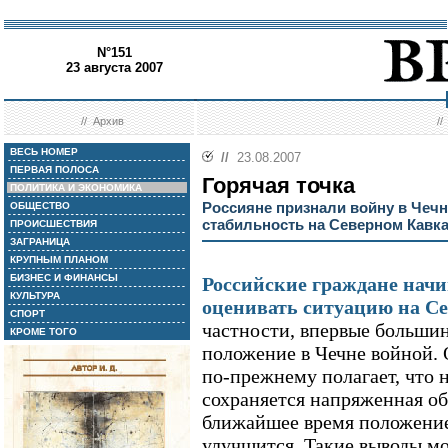
N°151
23 августа 2007
//
Архив
/
ВЕСЬ НОМЕР
//
23.08.2007
ПЕРВАЯ ПОЛОСА
Горячая точка
ПОЛИТИКА И ЭКОНОМИКА
Россияне признали войну в Чечне
ОБЩЕСТВО
стабильность на Северном Кавка
ПРОИСШЕСТВИЯ
ЗАГРАНИЦА
КРУПНЫМ ПЛАНОМ
БИЗНЕС И ФИНАНСЫ
Российские граждане нач
КУЛЬТУРА
оценивать ситуацию на С
СПОРТ
частности, впервые большин
КРОМЕ ТОГО
положение в Чечне войной.
по-прежнему полагает, что 
сохраняется напряженная обс
ближайшее время положени
улучшится. Такие выводы мо