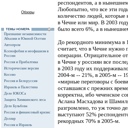
респондентов, а в нынешне
Любопытно, что все эти год
Обзоры
количество людей, которые 
в Чечне или мир. В 2003 го
было всего 6%, а в нынешне
ТЕМЫ НОМЕРА
Признание независимости
Абхазии и Южной Осетии
До рекордного минимума в 1
Автопром
считает, что в Чечне нужно
Ксенофобия и неофашизм в
операции. Отрицательное о
России
в Чечне у россиян все посл
Россия и Прибалтика
в 2003 году их поддерживал
Исторические версии
2004-м -- 21%, в 2005-м -- 19
Косово
«мирные переговоры с боеви
Россия и Белоруссия
Израиль и Палестина
оставшаяся с прежних врем
Дело ЮКОСа
корректна, ибо чеченское с
Защита Химкинского леса
Аслана Масхадова и Шамиля
Дело Бульбова
разгромлено, то уж точно 
Россия и финансовый кризис
выступают 52% респонденто
Доллар
рекордных 70% в 2005-м.
Россия и Израиль