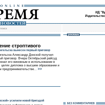
ИД "В
Издательств
/
поиск
ение строптивого
нгельска вынесен первый приговор
гельска Александр Донской получил
ый приговор. Вчера Октябрьский райсуд
изнал его виновным в использовании в
 целях диплома о высшем образовании и
>>
м предпринимательстве...
вской» усилили новой бригадой
БЕЗ КОМMЕНТАРИЕВ