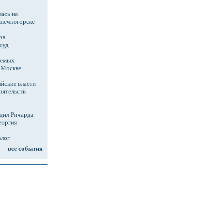
ась на
лнечногорске
ов
суд
аемых
в Москве
йские власти
оятельств
дил Ричарда
еоргия
алог
все события