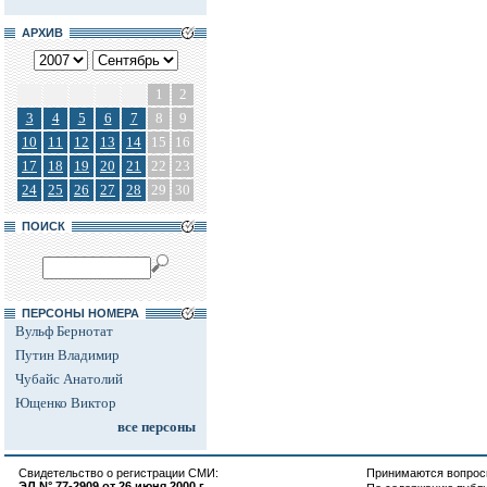
АРХИВ
1
2
3
4
5
6
7
8
9
10
11
12
13
14
15
16
17
18
19
20
21
22
23
24
25
26
27
28
29
30
ПОИСК
ПЕРСОНЫ НОМЕРА
Вульф Бернотат
Путин Владимир
Чубайс Анатолий
Ющенко Виктор
все персоны
Свидетельство о регистрации СМИ:
Принимаются вопросы
ЭЛ N° 77-2909 от 26 июня 2000 г