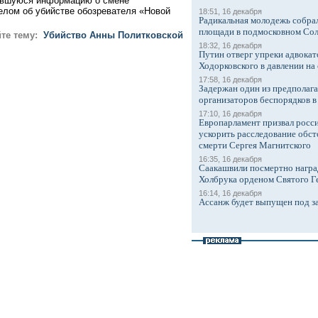
вившуюся информацию о смене
елом об убийстве обозревателя «Новой
18:51, 16 декабря
Радикальная молодежь собрал
площади в подмосковном Со
йте тему:
Убийство Анны Политковской
18:32, 16 декабря
Путин отверг упреки адвокат
Ходорковского в давлении на 
17:58, 16 декабря
Задержан один из предполаг
организаторов беспорядков 
17:10, 16 декабря
Европарламент призвал росси
ускорить расследование обст
смерти Сергея Магнитского
16:35, 16 декабря
Саакашвили посмертно награ
Холбрука орденом Святого Г
16:14, 16 декабря
Ассанж будет выпущен под з