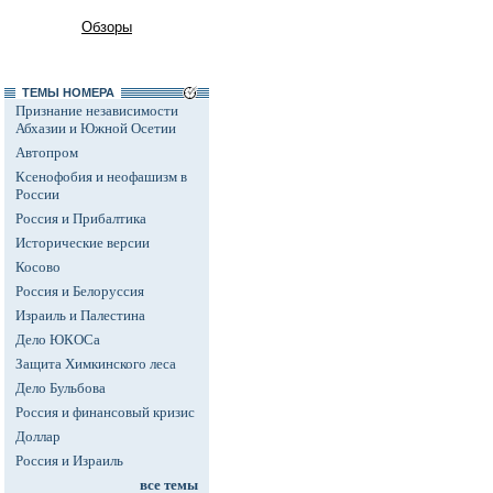
Обзоры
ТЕМЫ НОМЕРА
Признание независимости
Абхазии и Южной Осетии
Автопром
Ксенофобия и неофашизм в
России
Россия и Прибалтика
Исторические версии
Косово
Россия и Белоруссия
Израиль и Палестина
Дело ЮКОСа
Защита Химкинского леса
Дело Бульбова
Россия и финансовый кризис
Доллар
Россия и Израиль
все темы