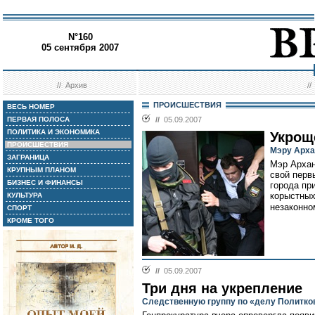
N°160
05 сентября 2007
//
Архив
/
ПРОИСШЕСТВИЯ
ВЕСЬ НОМЕР
ПЕРВАЯ ПОЛОСА
//
05.09.2007
ПОЛИТИКА И ЭКОНОМИКА
Укрощ
ПРОИСШЕСТВИЯ
Мэру Арха
ЗАГРАНИЦА
Мэр Архан
КРУПНЫМ ПЛАНОМ
свой перв
БИЗНЕС И ФИНАНСЫ
города пр
корыстных
КУЛЬТУРА
незаконно
СПОРТ
КРОМЕ ТОГО
//
05.09.2007
Три дня на укрепление
Следственную группу по «делу Политко