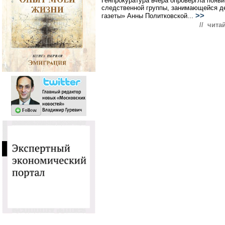
Генпрокуратура вчера опровергла поя
следственной группы, занимающейся д
>>
газеты» Анны Политковской...
// чита