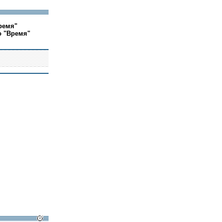
ремя"
о "Время"