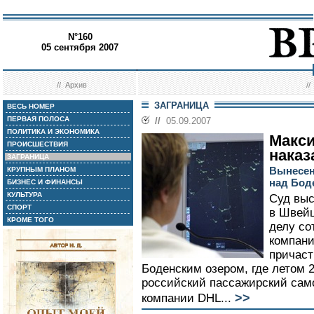
N°160
05 сентября 2007
//
Архив
/
ЗАГРАНИЦА
ВЕСЬ НОМЕР
ПЕРВАЯ ПОЛОСА
//
05.09.2007
ПОЛИТИКА И ЭКОНОМИКА
Макс
ПРОИСШЕСТВИЯ
наказ
ЗАГРАНИЦА
Вынесен
КРУПНЫМ ПЛАНОМ
над Бод
БИЗНЕС И ФИНАНСЫ
КУЛЬТУРА
Суд вы
СПОРТ
в Швейц
КРОМЕ ТОГО
делу со
компани
причаст
Боденским озером, где летом 2
российский пассажирский само
>>
компании DHL...