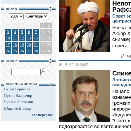
Непо
Рафс
АРХИВ
Совет э
центрис
1
2
Вчера э
3
4
5
6
7
8
9
Акбар 
10
11
12
13
14
15
16
снимке)
17
18
19
20
21
22
23
совета 
24
25
26
27
28
29
30
// ч
ПОИСК
//
05.09.2007
Спике
Латвию 
сканда
ПЕРСОНЫ НОМЕРА
Вульф Бернотат
Начало 
Путин Владимир
ознамен
Чубайс Анатолий
громких
Ющенко Виктор
информа
Индули
все персоны
"Союз «
подозревается во взяточничес