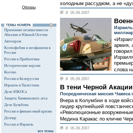
холодным рассудком, а не «ду
Обзоры
//
05.09.2007
Военн
ТЕМЫ НОМЕРА
Израиль
Признание независимости
миллиар
Абхазии и Южной Осетии
«Израил
Автопром
армия, а
Ксенофобия и неофашизм в
говори
России
Израиля
Россия и Прибалтика
премьер
Исторические версии
слова н
Косово
Россия и Белоруссия
//
05.09.2007
Израиль и Палестина
В тени Черной Акации
Дело ЮКОСа
Посредническая миссия Чавеса 
Защита Химкинского леса
Вчера в Колумбии в ходе войс
Дело Бульбова
лидер крупнейшей повстанческ
Россия и финансовый кризис
«Революционные вооруженные
Доллар
Медина Каракас по кличке Чер
Россия и Израиль
//
05.09.2007
все темы