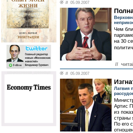
//
05.09.2007
Полна
Верховн
неприко
Чем бли
парламе
на 30 с
политич
// чита
//
05.09.2007
Изгна
Латвия 
рассудо
Министр
Артис П
из пока
страны 
По его 
отношен