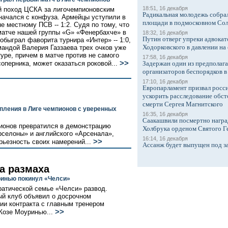
18:51, 16 декабря
 поход ЦСКА за лигочемпионовским
Радикальная молодежь собрал
начался с конфуза. Армейцы уступили в
площади в подмосковном Со
е местному ПСВ -- 1:2. Судя по тому, что
матче нашей группы «G» «Фенербахче» в
18:32, 16 декабря
Путин отверг упреки адвокат
обыграл фаворита турнира «Интер» -- 1:0,
Ходорковского в давлении на 
мандой Валерия Газзаева трех очков уже
туре, причем в матче против не самого
17:58, 16 декабря
>>
соперника, может оказаться роковой...
Задержан один из предполаг
организаторов беспорядков 
17:10, 16 декабря
Европарламент призвал росси
ускорить расследование обст
смерти Сергея Магнитского
пления в Лиге чемпионов с уверенных
16:35, 16 декабря
Саакашвили посмертно награ
пионов превратился в демонстрацию
Холбрука орденом Святого Г
рселоны» и английского «Арсенала»,
16:14, 16 декабря
>>
ьезность своих намерений...
Ассанж будет выпущен под з
а размаха
инью покинул «Челси»
ратической семье «Челси» развод.
й клуб объявил о досрочном
ии контракта с главным тренером
>>
Жозе Моуринью...