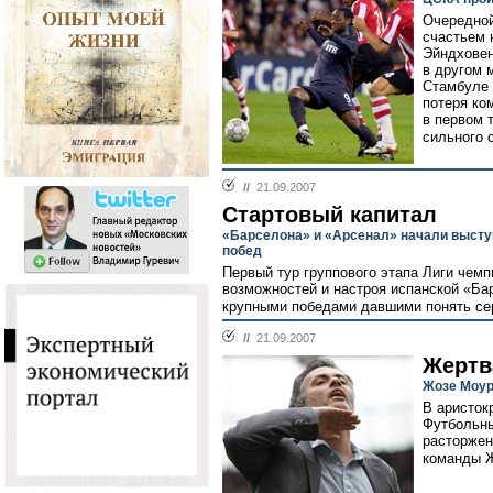
Очередной
счастьем 
Эйндховен
в другом 
Стамбуле 
потеря ко
в первом 
сильного 
//
21.09.2007
Стартовый капитал
«Барселона» и «Арсенал» начали высту
побед
Первый тур группового этапа Лиги чем
возможностей и настроя испанской «Ба
крупными победами давшими понять сер
//
21.09.2007
Жертв
Жозе Моур
В аристок
Футбольны
расторжен
команды 