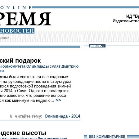
ИД "В
Издательств
/
поиск
ский подарок
ы оргкомитета Олимпиады сулят Дмитрию
ко
жны были состояться все кадровые
я на руководящие посты в структурах,
хся подготовкой проведения зимней
-2014 в Сочи. Однако в последнюю
ало известно, что решение вопроса
>>
ся как минимум на неделю...
// читайте тему:
Олимпиада - 2014
ндские высоты
БЕЗ КОМMЕНТАРИЕВ
грал первый матч в Лиге чемпионов