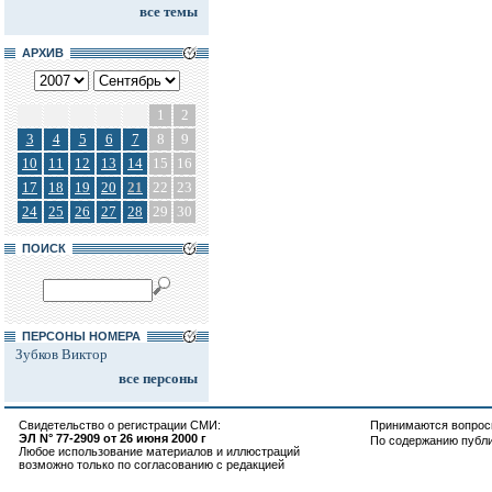
все темы
АРХИВ
1
2
3
4
5
6
7
8
9
10
11
12
13
14
15
16
17
18
19
20
21
22
23
24
25
26
27
28
29
30
ПОИСК
ПЕРСОНЫ НОМЕРА
Зубков Виктор
все персоны
Свидетельство о регистрации СМИ:
Принимаются вопросы
ЭЛ N° 77-2909 от 26 июня 2000 г
По содержанию публ
Любое использование материалов и иллюстраций
возможно только по согласованию с редакцией