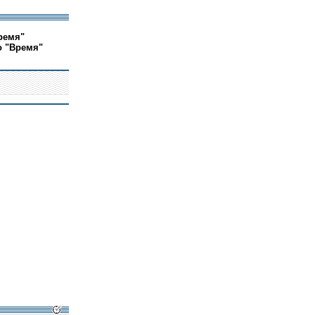
ремя"
о "Время"