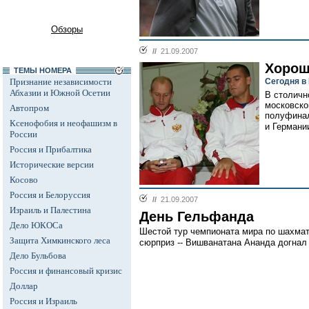
Обзоры
//
21.09.2007
Хорош
ТЕМЫ НОМЕРА
Признание независимости
Сегодня в
Абхазии и Южной Осетии
В столичн
московско
Автопром
полуфинал
Ксенофобия и неофашизм в
и Германи
России
Россия и Прибалтика
Исторические версии
Косово
Россия и Белоруссия
//
21.09.2007
Израиль и Палестина
День Гельфанда
Дело ЮКОСа
Шестой тур чемпионата мира по шахма
Защита Химкинского леса
сюрприз -- Вишванатана Ананда догнал
Дело Бульбова
Россия и финансовый кризис
Доллар
Россия и Израиль