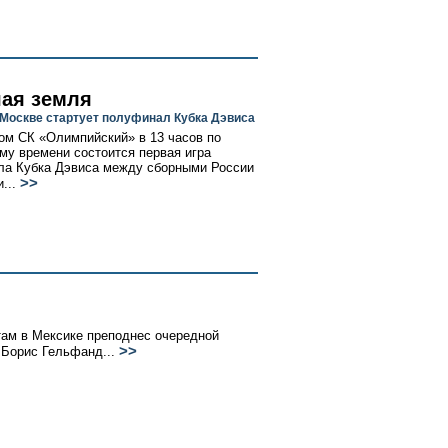
ая земля
 Москве стартует полуфинал Кубка Дэвиса
ом СК «Олимпийский» в 13 часов по
му времени состоится первая игра
а Кубка Дэвиса между сборными России
>>
и...
там в Мексике преподнес очередной
>>
 Борис Гельфанд...