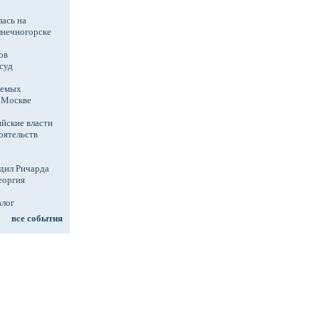
ась на
лнечногорске
ов
суд
аемых
в Москве
йские власти
оятельств
дил Ричарда
еоргия
алог
все события