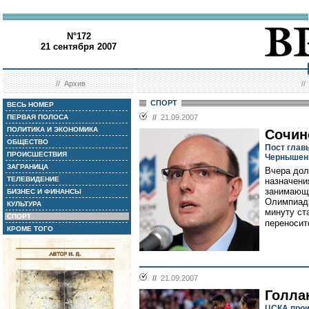
N°172
21 сентября 2007
//
Архив
/
СПОРТ
ВЕСЬ НОМЕР
ПЕРВАЯ ПОЛОСА
//
21.09.2007
ПОЛИТИКА И ЭКОНОМИКА
Сочин
ОБЩЕСТВО
Пост глав
ПРОИСШЕСТВИЯ
Чернышен
ЗАГРАНИЦА
Вчера дол
ТЕЛЕВИДЕНИЕ
назначени
занимающи
БИЗНЕС И ФИНАНСЫ
Олимпиады
КУЛЬТУРА
минуту ст
СПОРТ
переносит
КРОМЕ ТОГО
//
21.09.2007
Голла
ЦСКА прои