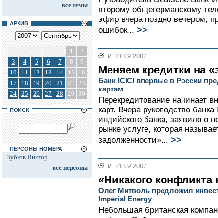
все темы
второму общегерманскому теле
эфир вчера поздно вечером, 
АРХИВ
>>
ошибок...
1
2
//
21.09.2007
3
4
5
6
7
8
9
Меняем кредитки на «
10
11
12
13
14
15
16
Банк ICICI впервые в России пр
17
18
19
20
21
22
23
картам
24
25
26
27
28
29
30
Перекредитование начинает вн
карт. Вчера руководство банка
ПОИСК
индийского банка, заявило о 
рынке услуге, которая называ
>>
задолженности»...
ПЕРСОНЫ НОМЕРА
Зубков Виктор
//
21.09.2007
все персоны
«Никакого конфликта 
Олег Митволь предложил инвест
Imperial Energy
Небольшая британская компани