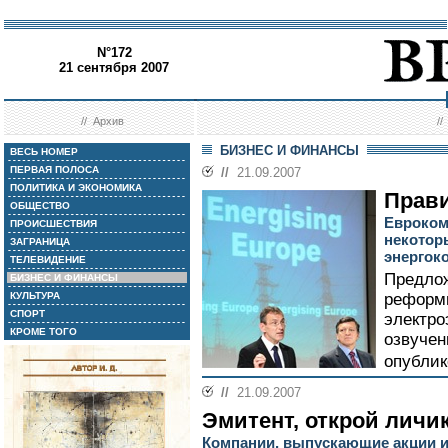
N°172
21 сентября 2007
//
Архив
/
БИЗНЕС И ФИНАНСЫ
ВЕСЬ НОМЕР
ПЕРВАЯ ПОЛОСА
//
21.09.2007
ПОЛИТИКА И ЭКОНОМИКА
Прав
ОБЩЕСТВО
Евроком
ПРОИСШЕСТВИЯ
некотор
ЗАГРАНИЦА
энергок
ТЕЛЕВИДЕНИЕ
Предлож
БИЗНЕС И ФИНАНСЫ
КУЛЬТУРА
реформи
СПОРТ
электро
КРОМЕ ТОГО
озвучен
опублик
//
21.09.2007
Эмитент, открой личи
Компании, выпускающие акции и 