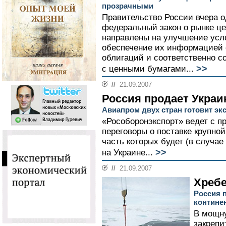
прозрачными
Правительство России вчера о
федеральный закон о рынке це
направлены на улучшение усл
обеспечение их информацией 
облигаций и соответственно с
>>
с ценными бумагами...
//
21.09.2007
Россия продает Укра
Авиапром двух стран готовит эк
«Рособоронэкспорт» ведет с 
переговоры о поставке крупно
часть которых будет (в случае
>>
на Украине...
//
21.09.2007
Хребе
Россия 
контине
В мощн
закрепи