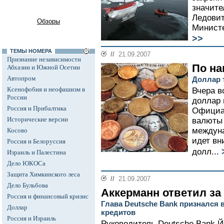
значите
Ледовит
Обзоры
Министе
>>
ТЕМЫ НОМЕРА
//
21.09.2007
Признание независимости
По на
Абхазии и Южной Осетии
Автопром
Доллар 
Ксенофобия и неофашизм в
Вчера в
России
доллар 
Россия и Прибалтика
Официа
Исторические версии
валюты 
междуна
Косово
идет вн
Россия и Белоруссия
долл...
Израиль и Палестина
Дело ЮКОСа
Защита Химкинского леса
//
21.09.2007
Дело Бульбова
Аккерманн ответил за
Россия и финансовый кризис
Глава Deutsche Bank признался 
Доллар
кредитов
Россия и Израиль
Руководитель Deutsche Bank 