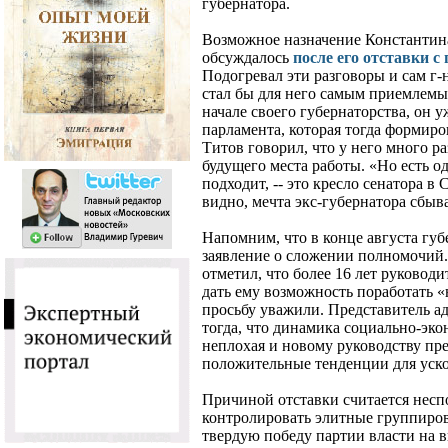
губернатора.
Возможное назначение Константин
обсуждалось
после его отставки с
Подогревал эти разговоры и сам г-н
стал бы для него самым приемлемы
начале своего губернаторства, он у
парламента, которая тогда формиро
Титов говорил, что у него много 
будущего места работы. «Но есть о
подходит, -- это кресло сенатора в 
видно, мечта экс-губернатора сбыва
Напомним, что в конце августа гу
заявление о сложении полномочий.
отметил, что более 16 лет руководи
дать ему возможность поработать «
просьбу уважили. Представитель 
тогда, что динамика социально-эко
неплохая и новому руководству пре
положительные тенденции для уско
Причиной отставки считается несп
контролировать элитные группировк
твердую победу партии власти на 