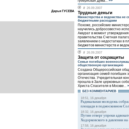
губернская Дума...
>>
//
26.09.2007
Дарья ГУСЕВА
Трудные деньги
Министерства и ведомства не с
бюджетными расходами
Похоже, российские министерс
научились добросовестно исп
Аккурат в момент утверждения
правительства Счетная палата
заявлением о недостатках в 
бюджетов министерств и ведомс
//
26.09.2007
Защита от соцзащиты
Семьи погибших военнослужащ
общественную организацию
Создана Общероссийская общ
организация семей погибших 
Отечества. Учредительная ко
прошла в Зале церковных соб
Христа Спасителя в Москве...
>
БЕЗ КОМMЕНТАРИЕВ
18:51, 16 декабря
Радикальная молодежь собрал
площади в подмосковном Со
18:32, 16 декабря
Путин отверг упреки адвокат
Ходорковского в давлении на 
17:58, 16 декабря