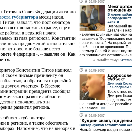
//
26.09.2007
Межпортф
отношения
а Титова в Совет Федерации активно
В новом кабин
 поста губернатора
месяц назад.
распределяют
деньги
 Титов, заявляя, что пост сенатора
Вчерашний де
м из всех возможных (ранее, еще в
деталей в на
же работал в верхней палате
накануне крупными мазками ка
валась из глав регионов). Константин
названием "Формирование нов
правительства". На первый взг
различных предложений относительно
особенного не произошло. Пе
дно, которое мне больше всего
премьер Сергей Иванов подтве
Совете Федерации», -- заявлял он. Как
его полномочия остались неиз
ется.
// читайте тему:
Отстав
бернатор Константин Титов написал
//
26.09.2007
 В своем письме президенту он
Добросове
субъект
т областью, и обратился с просьбой
Дмитрий Козак
на другом участке». В Кремле
на Северном К
администрации президента сообщил
Трехлетнее п
Дмитрия Коза
номического развития области
федеральном 
дстоит использовать эти
шанс войти историю российско
рения развития региона.
на Кавказе...
>>
//
26.09.2007
особность губернатора
"Кудрин знает, где день
и в регионе, а также обеспечить
Виктор Зубков готовит сани о
выборах. Напомним, что на выборах в
Новый премьер вводит новые 