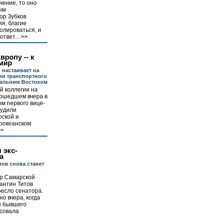
чение, то оно
ым
ор Зубков
я, благие
олироваться, и
твет...
>>
вропу -- к
 мир
 настаивает на
ии транспортного
Дальним Востоком
й коллегии на
рошедшем вчера в
м первого вице-
судили
ской и
хоокеанском
>
 экс-
а
тов снова станет
ор Самарской
антин Титов
ресло сенатора.
о вчера, когда
ы бывшего
осовала