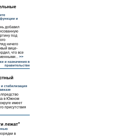
ельные
ете
 функции и
нь добавил
рисованную
ртину под
ого
ляд ничего
рвый вице-
рдил, что все
менными...
>>
ки и назначения в
правительстве
стный
 и стабилизация
авказе
олпредство
ка в Южном
округе имеет
го присутствия
ги лежат"
сенью
порядки в