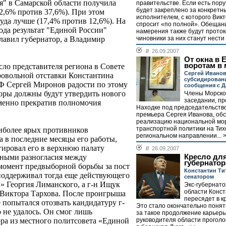
я" в Самарской области получила
правительстве. Если есть пору
будет закреплено за конкретн
32,6% против 37,6%). При этом
исполнителем, с которого Викт
да лучше (17,4% против 12,6%). На
спросит «по полной». Обещани
ода результат "Единой России"
намерения также будут проток
чиновники за них станут нести о
главил губернатор, а Владимир
//
26.09.2007
От окна в Е
воротам в
ло представителя региона в Совете
Сергей Иванов
ровольной отставки Константина
субсидирован
СФ Сергей Миронов радости по этому
сообщения с 
торы должны будут утвердить нового
Члены Морско
заседании, п
еменно прекратив полномочия
Находке под председательство
премьера Сергея Иванова, об
реализацию национальной мор
транспортной политики на Ти
иболее ярых противников
региональном направлении...
>
а в последние месяцы его работы,
гировал его в верхнюю палату
//
26.09.2007
Кресло для
дными разногласия между
губернатор
 момент предвыборной борьбы за пост
Константин Ти
 поддерживал тогда еще действующего
сенатором
» Георгия Лиманского, а г-н Ищук
Экс-губернат
области Конст
 Виктора Тархова. После проигрыша
пересядет в к
 попытался отозвать кандидатуру г-
Это стало окончательно понятн
о не удалось. Он смог лишь
за такое продолжение карьер
руководителя области прогол
ра из местного политсовета «Единой