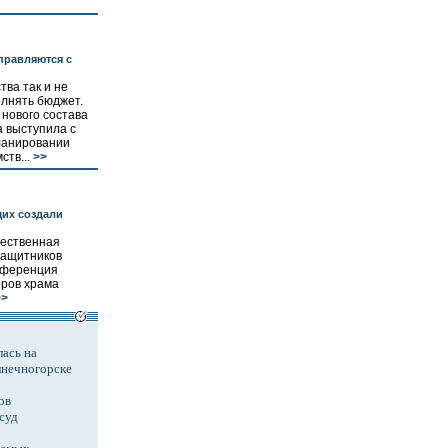
правляются с
тва так и не
олнять бюджет.
 нового состава
 выступила с
планировании
тв...
>>
их создали
ественная
защитников
нференция
оров храма
>
ась на
лнечногорске
ов
суд