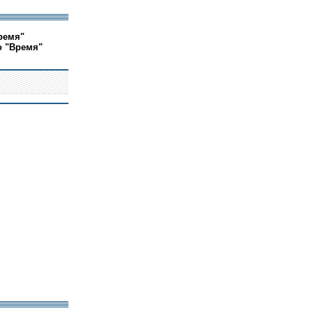
ремя"
о "Время"