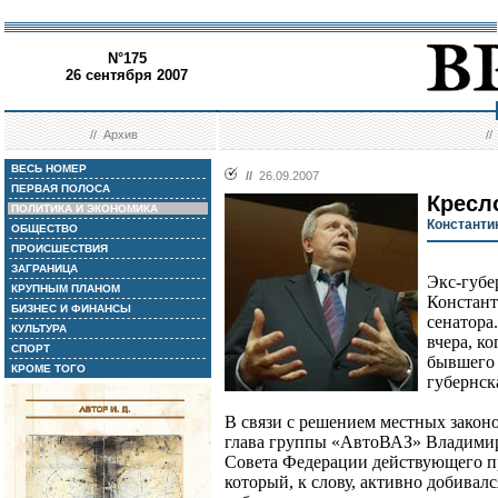
N°175
26 сентября 2007
//
Архив
/
ВЕСЬ НОМЕР
//
26.09.2007
ПЕРВАЯ ПОЛОСА
Кресл
ПОЛИТИКА И ЭКОНОМИКА
Константи
ОБЩЕСТВО
ПРОИСШЕСТВИЯ
ЗАГРАНИЦА
Экс-губе
КРУПНЫМ ПЛАНОМ
Констант
БИЗНЕС И ФИНАНСЫ
сенатора
КУЛЬТУРА
вчера, к
СПОРТ
бывшего 
КРОМЕ ТОГО
губернск
В связи с решением местных законо
глава группы «АвтоВАЗ» Владимир
Совета Федерации действующего п
который, к слову, активно добивалс