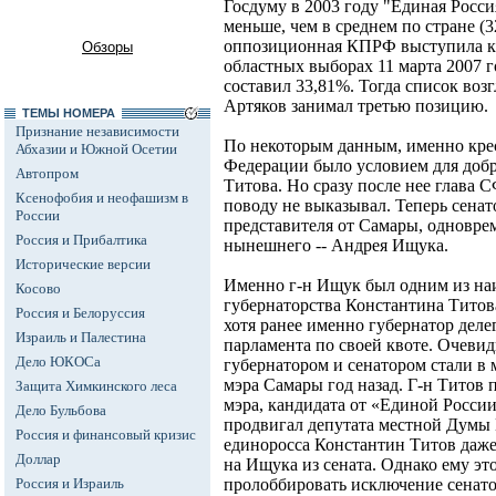
Госдуму в 2003 году "Единая Росси
меньше, чем в среднем по стране (
оппозиционная КПРФ выступила ку
Обзоры
областных выборах 11 марта 2007 г
составил 33,81%. Тогда список воз
Артяков занимал третью позицию.
ТЕМЫ НОМЕРА
Признание независимости
По некоторым данным, именно крес
Абхазии и Южной Осетии
Федерации было условием для доб
Автопром
Титова. Но сразу после нее глава 
Ксенофобия и неофашизм в
поводу не выказывал. Теперь сена
России
представителя от Самары, одновр
Россия и Прибалтика
нынешнего -- Андрея Ищука.
Исторические версии
Именно г-н Ищук был одним из на
Косово
губернаторства Константина Титов
Россия и Белоруссия
хотя ранее именно губернатор деле
Израиль и Палестина
парламента по своей квоте. Очеви
Дело ЮКОСа
губернатором и сенатором стали в
мэра Самары год назад. Г-н Титов
Защита Химкинского леса
мэра, кандидата от «Единой России
Дело Бульбова
продвигал депутата местной Думы
Россия и финансовый кризис
единоросса Константин Титов даже
Доллар
на Ищука из сената. Однако ему эт
Россия и Израиль
пролоббировать исключение сенато