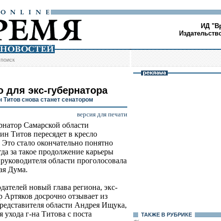
ИД "В
Издательств
/
поиск
о для экс-губернатора
н Титов снова станет сенатором
версия для печати
рнатор Самарской области
ин Титов пересядет в кресло
. Это стало окончательно понятно
огда за такое продолжение карьеры
руководителя области проголосовала
ая Дума.
дателей новый глава региона, экс-
 Артяков досрочно отзывает из
редставителя области Андрея Ищука,
я ухода г-на Титова с поста
ТАКЖЕ В РУБРИКЕ