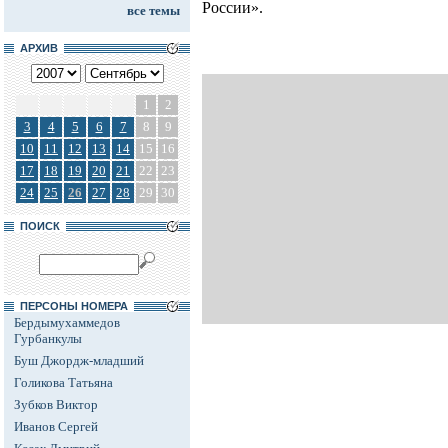
России».
все темы
АРХИВ
1
2
3
4
5
6
7
8
9
10
11
12
13
14
15
16
17
18
19
20
21
22
23
24
25
26
27
28
29
30
ПОИСК
ПЕРСОНЫ НОМЕРА
Бердымухаммедов
Гурбанкулы
Буш Джордж-младший
Голикова Татьяна
Зубков Виктор
Иванов Сергей