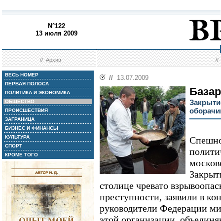
N°122
13 июля 2009
//
Архив
/
ВЕСЬ НОМЕР
//
13.07.2009
ПЕРВАЯ ПОЛОСА
Базар
ПОЛИТИКА И ЭКОНОМИКА
Закрыти
ОБЩЕСТВО
оборачи
ПРОИСШЕСТВИЯ
ЗАГРАНИЦА
БИЗНЕС И ФИНАНСЫ
КУЛЬТУРА
Спешно
СПОРТ
полити
КРОМЕ ТОГО
москов
Закрыт
столице чревато взрывоопас
преступности, заявили в к
руководители Федерации ми
этой организации, объедин