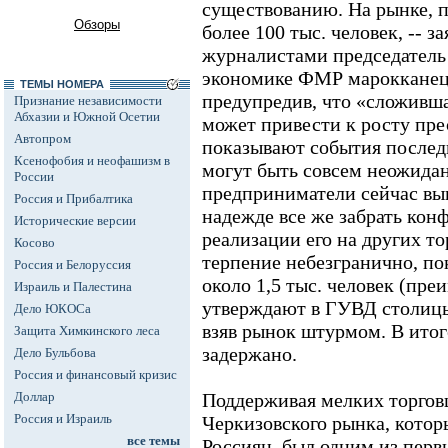
существованию. На рынке, 
Обзоры
более 100 тыс. человек, -- з
журналистами председатель 
экономике ФМР марокканец
ТЕМЫ НОМЕРА
предупредив, что «сложивш
Признание независимости
Абхазии и Южной Осетии
может привести к росту пре
Автопром
показывают события послед
Ксенофобия и неофашизм в
могут быть совсем неожид
России
предприниматели сейчас вы
Россия и Прибалтика
надежде все же забрать кон
Исторические версии
реализации его на других то
Косово
терпение небезгранично, по
Россия и Белоруссия
около 1,5 тыс. человек (пр
Израиль и Палестина
утверждают в ГУВД столицы
Дело ЮКОСа
взяв рынок штурмом. В итог
Защита Химкинского леса
задержано.
Дело Бульбова
Россия и финансовый кризис
Доллар
Поддерживая мелких торговц
Россия и Израиль
Черкизовского рынка, котор
все темы
Россиян, был одним из перв