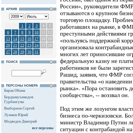
России», руководители ФМР
АРХИВ
отзываются о крупном бизн
торговую площадку. Пробле
1
2
3
4
5
работавших на рынке, в ФМ
6
7
8
9
10
11
12
преступными действиями гр
13
14
15
16
17
18
19
«пользуясь поддержкой кор
20
21
22
23
24
25
26
организовала контрабандны
27
28
29
30
31
многих лет приносившие ог
федеральную казну не плат
ПОИСК
работников не были зарегис
Рашид, заявив, что ФМР сог
правительства «о наведении
ПЕРСОНЫ НОМЕРА
рынка». «Пора остановить д
Барак Обама
сообщества», -- воззвал он.
Бердымухамедов
Гурбангулы
Под этим же лозунгом влас
Выборнов Сергей
бизнеса по-черкизовски. Бо
Лужков Юрий
Медведев Дмитрий
министр Владимир Путин л
все персоны
ситуации с контрабандой на