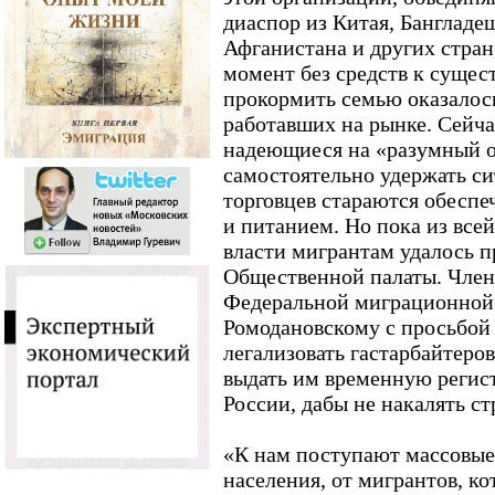
диаспор из Китая, Бангладе
Афганистана и других стран
момент без средств к суще
прокормить семью оказалось
работавших на рынке. Сейч
надеющиеся на «разумный о
самостоятельно удержать с
торговцев стараются обесп
и питанием. Но пока из все
власти мигрантам удалось 
Общественной палаты. Член
Федеральной миграционной
Ромодановскому с просьбой
легализовать гастарбайтеров
выдать им временную регис
России, дабы не накалять ст
«К нам поступают массовые
населения, от мигрантов, ко