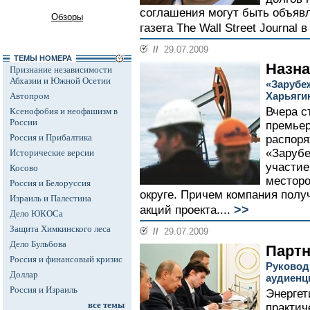
соглашения могут быть объяв
Обзоры
газета The Wall Street Journal 
//
29.07.2009
ТЕМЫ НОМЕРА
Назна
Признание независимости
Абхазии и Южной Осетии
«Зарубе
Харьяги
Автопром
Вчера с
Ксенофобия и неофашизм в
России
премье
Россия и Прибалтика
распоря
«Зарубе
Исторические версии
участие
Косово
месторо
Россия и Белоруссия
округе. Причем компания полу
Израиль и Палестина
>>
акций проекта....
Дело ЮКОСа
Защита Химкинского леса
//
29.07.2009
Дело Бульбова
Партн
Россия и финансовый кризис
Руковод
Доллар
аудиенц
Россия и Израиль
Энергет
все темы
практич