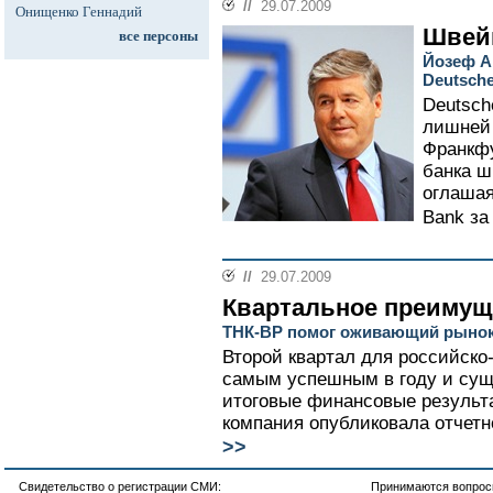
//
29.07.2009
Онищенко Геннадий
Швейц
все персоны
Йозеф А
Deutsche
Deutsch
лишней 
Франкфу
банка ш
оглашая
Bank за
//
29.07.2009
Квартальное преимущ
ТНК-ВР помог оживающий рыно
Второй квартал для российско
самым успешным в году и сущ
итоговые финансовые результа
компания опубликовала отчетн
>>
Свидетельство о регистрации СМИ:
Принимаются вопросы