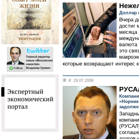
Неже
Доллар 
Вчера д
достиг 
месяца 
междуна
валюта 
это свя
макроэк
которые возвращают интерес к
//
29.07.2009
РУСАЛ
Компани
«Норник
задолже
Западны
компан
(РУСАЛ)
соглаше
долгов 