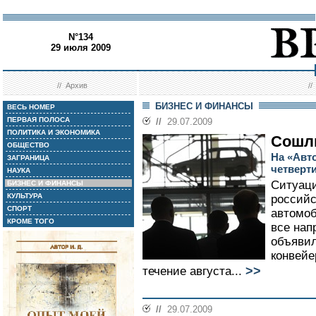
N°134
29 июля 2009
//
Архив
/
БИЗНЕС И ФИНАНСЫ
ВЕСЬ НОМЕР
ПЕРВАЯ ПОЛОСА
//
29.07.2009
ПОЛИТИКА И ЭКОНОМИКА
Сошли
ОБЩЕСТВО
На «Авт
ЗАГРАНИЦА
четверти
НАУКА
Ситуаци
БИЗНЕС И ФИНАНСЫ
КУЛЬТУРА
российс
СПОРТ
автомоб
КРОМЕ ТОГО
все нап
объявил
конвейе
>>
течение августа...
//
29.07.2009