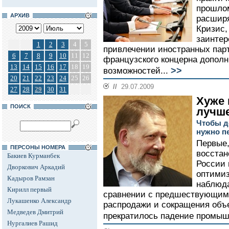
прошлом
АРХИВ
расширя
Кризис,
заинтер
1
2
3
4
5
привлечении иностранных парт
6
7
8
9
10
11
12
французского концерна дополн
13
14
15
16
17
18
19
>>
возможностей...
20
21
22
23
24
25
26
//
29.07.2009
27
28
29
30
31
Хуже 
ПОИСК
лучш
Чтобы д
нужно пе
Первые,
ПЕРСОНЫ НОМЕРА
восстан
Бакиев Курманбек
России
Дворкович Аркадий
оптимиз
Кадыров Рамзан
наблюда
Кирилл первый
сравнении с предшествующим 
Лукашенко Александр
распродажи и сокращения объ
Медведев Дмитрий
прекратилось падение промыш
Нургалиев Рашид