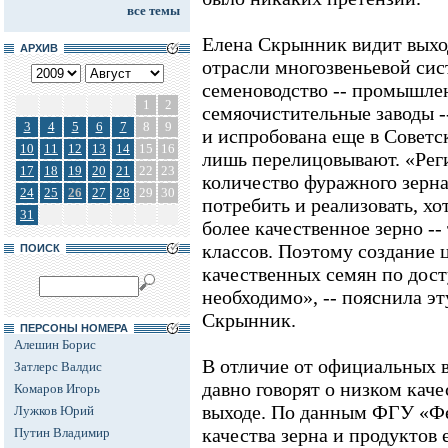
все темы
Елена Скрынник видит выход
АРХИВ
отрасли многозвеньевой сис
семеноводство -- промышлен
1
2
семяочистительные заводы --
3
4
5
6
7
8
9
и испробована еще в Советс
10
11
12
13
14
15
16
лишь перелицовывают. «Рег
17
18
19
20
21
22
23
количество фуражного зерна
24
25
26
27
28
29
30
потребить и реализовать, хо
31
более качественное зерно -- 
классов. Поэтому создание 
ПОИСК
качественных семян по дос
необходимо», -- пояснила э
Скрынник.
ПЕРСОНЫ НОМЕРА
Алешин Борис
В отличие от официальных 
Затлерс Валдис
давно говорят о низком каче
Комаров Игорь
выходе. По данным ФГУ «Ф
Лужков Юрий
качества зерна и продуктов 
Путин Владимир