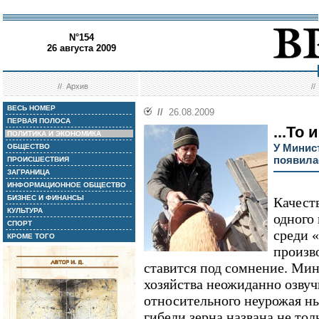
N°154
26 августа 2009
//
Архив
/
ВЕСЬ НОМЕР
//
26.08.2009
ПЕРВАЯ ПОЛОСА
...То
ПОЛИТИКА И ЭКОНОМИКА
У Минис
ОБЩЕСТВО
появила
ПРОИСШЕСТВИЯ
ЗАГРАНИЦА
ИНФОРМАЦИОННОЕ ОБЩЕСТВО
БИЗНЕС И ФИНАНСЫ
Качест
КУЛЬТУРА
одного
СПОРТ
среди 
КРОМЕ ТОГО
произв
ставится под сомнение. Мин
хозяйства неожиданно озву
относительного неурожая н
гибели зерна названа не тол