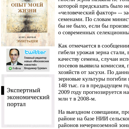
которой предсказать было н
«человеческий фактор» -- з
семенами. По словам минис
бы не было, если бы произ
о современных селекционны
Как отмечается в сообщени
гибели урожая зерна стали, 
качеству семена, случаи ис
посевов выявила комиссия,
хозяйств от засухи. По данн
зерновые культуры погибли 
148 тыс. га в предыдущем год
2009 году прогнозируется на
млн т в 2008-м.
На выездном совещании, пр
районе на базе НИИ сельско
районов нечерноземной зон