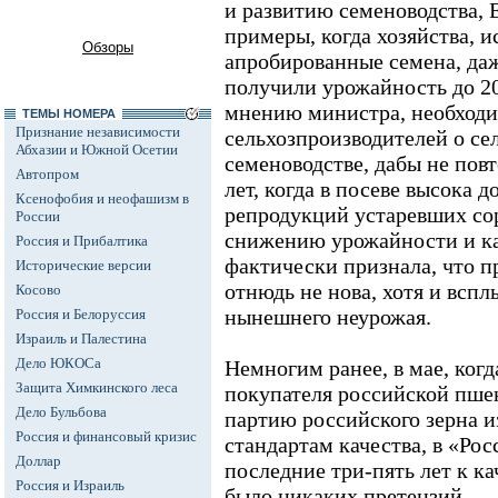
и развитию семеноводства,
примеры, когда хозяйства, и
Обзоры
апробированные семена, даж
получили урожайность до 20
мнению министра, необход
ТЕМЫ НОМЕРА
Признание независимости
сельхозпроизводителей о с
Абхазии и Южной Осетии
семеноводстве, дабы не пов
Автопром
лет, когда в посеве высока 
Ксенофобия и неофашизм в
репродукций устаревших сор
России
снижению урожайности и ка
Россия и Прибалтика
фактически признала, что п
Исторические версии
отнюдь не нова, хотя и вспл
Косово
нынешнего неурожая.
Россия и Белоруссия
Израиль и Палестина
Дело ЮКОСа
Немногим ранее, в мае, ког
Защита Химкинского леса
покупателя российской пше
Дело Бульбова
партию российского зерна и
Россия и финансовый кризис
стандартам качества, в «Рос
Доллар
последние три-пять лет к ка
Россия и Израиль
было никаких претензий.