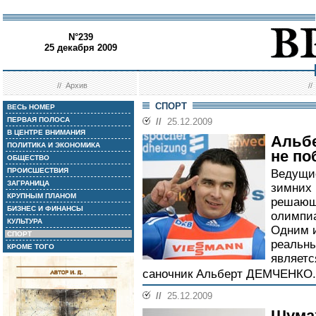
N°239
25 декабря 2009
//
Архив
/
СПОРТ
ВЕСЬ НОМЕР
ПЕРВАЯ ПОЛОСА
//
25.12.2009
В ЦЕНТРЕ ВНИМАНИЯ
Альбе
ПОЛИТИКА И ЭКОНОМИКА
не по
ОБЩЕСТВО
ПРОИСШЕСТВИЯ
Ведущие
ЗАГРАНИЦА
зимних 
КРУПНЫМ ПЛАНОМ
решающу
БИЗНЕС И ФИНАНСЫ
олимпиа
КУЛЬТУРА
Одним и
СПОРТ
реальны
КРОМЕ ТОГО
являетс
саночник Альберт ДЕМЧЕНКО.
//
25.12.2009
Шума