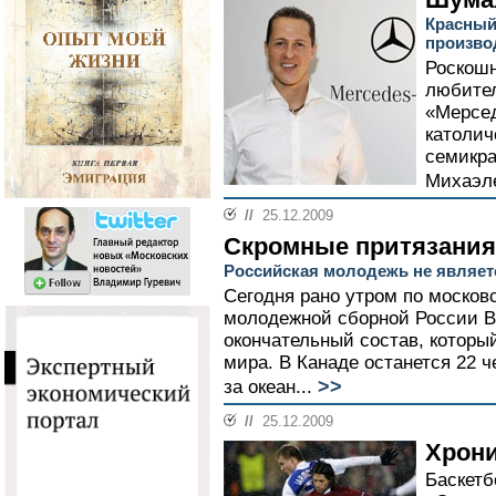
Красный
произво
Роскошн
любите
«Мерсед
католич
семикр
Михаэл
//
25.12.2009
Скромные притязания
Российская молодежь не являет
Сегодня рано утром по москов
молодежной сборной России 
окончательный состав, которы
мира. В Канаде останется 22 ч
>>
за океан...
//
25.12.2009
Хрон
Баскетб