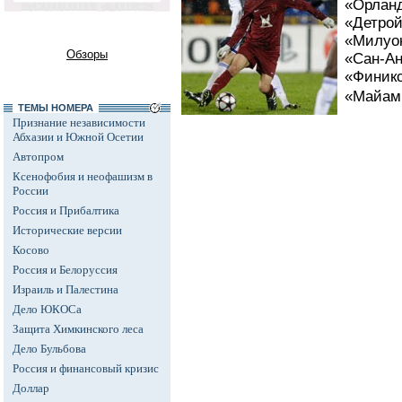
«Орланд
«Детройт
«Милуок
Обзоры
«Сан-Ан
«Финикс
«Майами
ТЕМЫ НОМЕРА
Признание независимости
Абхазии и Южной Осетии
Автопром
Ксенофобия и неофашизм в
России
Россия и Прибалтика
Исторические версии
Косово
Россия и Белоруссия
Израиль и Палестина
Дело ЮКОСа
Защита Химкинского леса
Дело Бульбова
Россия и финансовый кризис
Доллар