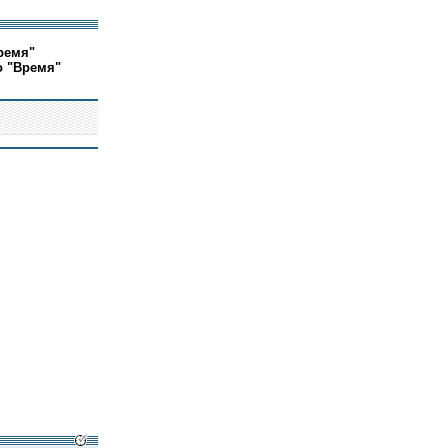
ремя"
о "Время"