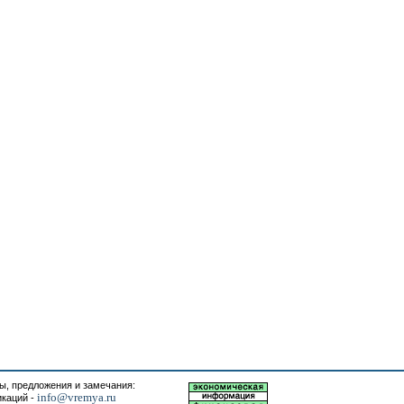
, предложения и замечания:
info@vremya.ru
икаций -