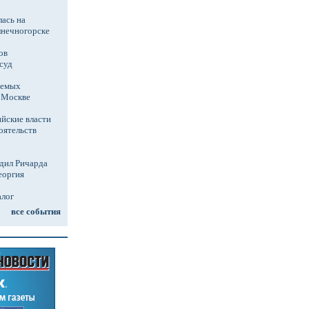
ась на
лнечногорске
ов
суд
аемых
в Москве
йские власти
оятельств
дил Ричарда
еоргия
алог
все события