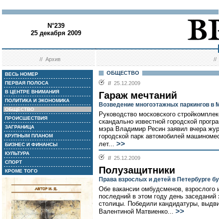
N°239
25 декабря 2009
//
Архив
/
ОБЩЕСТВО
ВЕСЬ НОМЕР
ПЕРВАЯ ПОЛОСА
//
25.12.2009
В ЦЕНТРЕ ВНИМАНИЯ
Гараж мечтаний
ПОЛИТИКА И ЭКОНОМИКА
Возведение многоэтажных паркингов в М
ОБЩЕСТВО
Руководство московского стройкомплек
ПРОИСШЕСТВИЯ
скандально известной городской прогр
ЗАГРАНИЦА
мэра Владимир Ресин заявил вчера жур
городской парк автомобилей машиномес
КРУПНЫМ ПЛАНОМ
>>
лет...
БИЗНЕС И ФИНАНСЫ
КУЛЬТУРА
//
25.12.2009
СПОРТ
Полузащитники
КРОМЕ ТОГО
Права взрослых и детей в Петербурге б
Обе вакансии омбудсменов, взрослого и
последний в этом году день заседаний
столицы. Победили кандидатуры, выдви
>>
Валентиной Матвиенко...