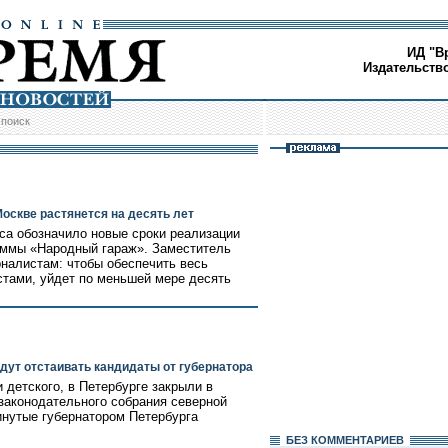
ИД "В
Издательств
/
поиск
оскве растянется на десять лет
са обозначило новые сроки реализации
аммы «Народный гараж». Заместитель
налистам: чтобы обеспечить весь
тами, уйдет по меньшей мере десять
удут отстаивать кандидаты от губернатора
 детского, в Петербурге закрыли в
 законодательного собрания северной
нутые губернатором Петербурга
БЕЗ КОМMЕНТАРИЕВ