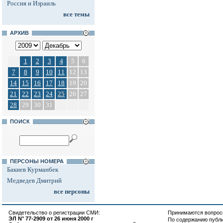
Россия и Израиль
все темы
АРХИВ
1
2
3
4
5
6
7
8
9
10
11
12
13
14
15
16
17
18
19
20
21
22
23
24
25
26
27
28
29
30
31
ПОИСК
ПЕРСОНЫ НОМЕРА
Бакиев Курманбек
Медведев Дмитрий
все персоны
Свидетельство о регистрации СМИ:
Принимаются вопросы
ЭЛ N° 77-2909 от 26 июня 2000 г
По содержанию публ