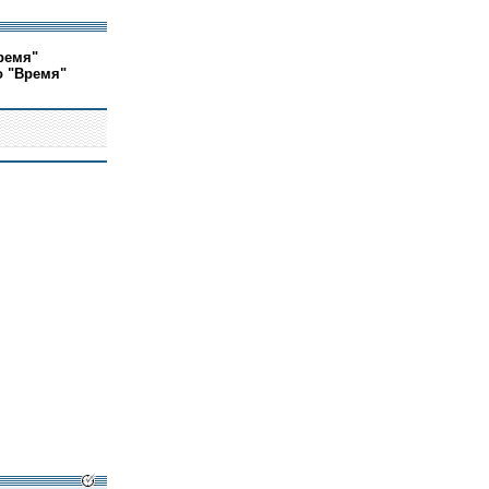
ремя"
о "Время"