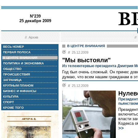
N°239
25 декабря 2009
//
Архив
/
В ЦЕНТРЕ ВНИМАНИЯ
ВЕСЬ НОМЕР
ПЕРВАЯ ПОЛОСА
//
25.12.2009
В ЦЕНТРЕ ВНИМАНИЯ
"Мы выстояли"
ПОЛИТИКА И ЭКОНОМИКА
Из телеинтервью президента Дмитрия 
ОБЩЕСТВО
Год был очень сложный. Он принес дов
ПРОИСШЕСТВИЯ
думаю, что всем нашим гражданам в это
ЗАГРАНИЦА
КРУПНЫМ ПЛАНОМ
//
25.12.2009
БИЗНЕС И ФИНАНСЫ
Нулев
КУЛЬТУРА
Президент
СПОРТ
пьянством
КРОМЕ ТОГО
Президент
включитьс
власти за
Кодекса о
>>