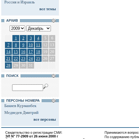
Россия и Израиль
все темы
АРХИВ
1
2
3
4
5
6
7
8
9
10
11
12
13
14
15
16
17
18
19
20
21
22
23
24
25
26
27
28
29
30
31
ПОИСК
ПЕРСОНЫ НОМЕРА
Бакиев Курманбек
Медведев Дмитрий
все персоны
Свидетельство о регистрации СМИ:
Принимаются вопросы
ЭЛ N° 77-2909 от 26 июня 2000 г
По содержанию публ