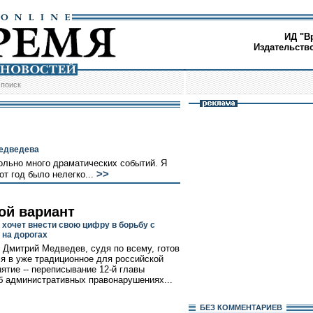
ИД "В
Издательств
/
поиск
Медведева
ольно много драматических событий. Я
>>
т год было нелегко...
ой вариант
 хочет внести свою цифру в борьбу с
 на дорогах
 Дмитрий Медведев, судя по всему, готов
я в уже традиционное для российской
нятие -- переписывание 12-й главы
б административных правонарушениях...
БЕЗ КОМMЕНТАРИЕВ