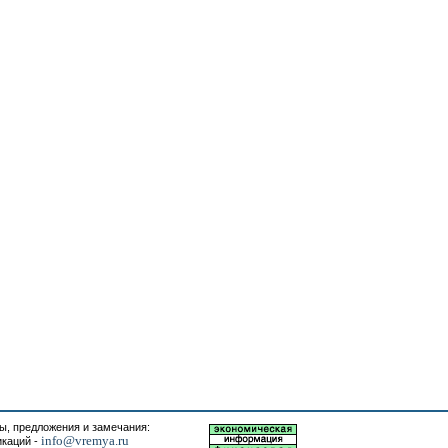
, предложения и замечания:
info@vremya.ru
икаций -