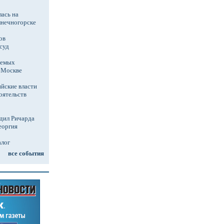
ась на
лнечногорске
ов
суд
аемых
в Москве
йские власти
оятельств
дил Ричарда
еоргия
алог
все события