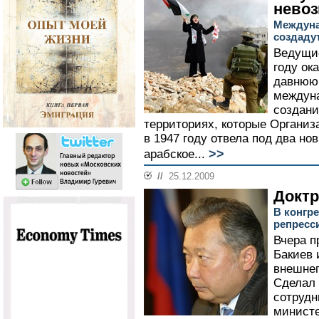
нево
Междуна
создаду
Ведущи
году ок
давнюю,
междуна
создани
территориях, которые Органи
в 1947 году отвела под два нов
>>
арабское...
//
25.12.2009
Доктр
В конгр
репресс
Вчера п
Бакиев 
внешнеп
Сделал 
сотрудн
министе