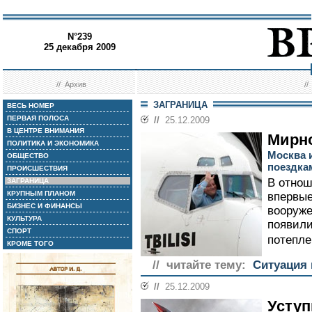
N°239
25 декабря 2009
//
Архив
/
ЗАГРАНИЦА
ВЕСЬ НОМЕР
ПЕРВАЯ ПОЛОСА
//
25.12.2009
В ЦЕНТРЕ ВНИМАНИЯ
Мирно
ПОЛИТИКА И ЭКОНОМИКА
Москва и
ОБЩЕСТВО
поездка
ПРОИСШЕСТВИЯ
В отнош
ЗАГРАНИЦА
КРУПНЫМ ПЛАНОМ
впервые
БИЗНЕС И ФИНАНСЫ
вооруже
КУЛЬТУРА
появили
СПОРТ
потепле
КРОМЕ ТОГО
// читайте тему:
Ситуация 
//
25.12.2009
Уступ