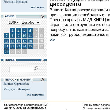
Россия и Израиль
диссидента
все темы
Власти Китая раскритиковали 
призывающих освободить изве
АРХИВ
Пресс-секретарь МИД КНР Цзя
страны или сотрудники их пос
вопросу с так называемыми з
1
2
3
4
5
6
нами как грубое вмешательство
7
8
9
10
11
12
13
>>
14
15
16
17
18
19
20
21
22
23
24
25
26
27
28
29
30
31
ПОИСК
ПЕРСОНЫ НОМЕРА
Бакиев Курманбек
Медведев Дмитрий
все персоны
Свидетельство о регистрации СМИ:
Принимаются вопросы
ЭЛ N° 77-2909 от 26 июня 2000 г
По содержанию публ