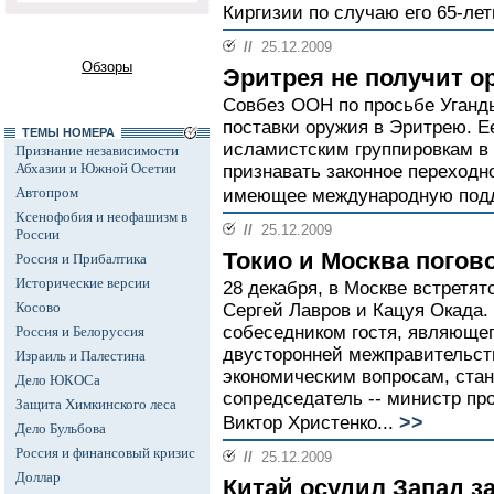
Киргизии по случаю его 65-лет
//
25.12.2009
Обзоры
Эритрея не получит о
Совбез ООН по просьбе Уганды
поставки оружия в Эритрею. Е
ТЕМЫ НОМЕРА
исламистским группировкам в
Признание независимости
Абхазии и Южной Осетии
признавать законное переходн
Автопром
имеющее международную подд
Ксенофобия и неофашизм в
//
25.12.2009
России
Токио и Москва погов
Россия и Прибалтика
Исторические версии
28 декабря, в Москве встретя
Косово
Сергей Лавров и Кацуя Окада
собеседником гостя, являюще
Россия и Белоруссия
двусторонней межправительств
Израиль и Палестина
экономическим вопросам, стан
Дело ЮКОСа
сопредседатель -- министр п
Защита Химкинского леса
>>
Виктор Христенко...
Дело Бульбова
Россия и финансовый кризис
//
25.12.2009
Доллар
Китай осудил Запад з