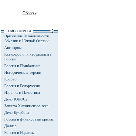
Обзоры
ТЕМЫ НОМЕРА
Признание независимости
Абхазии и Южной Осетии
Автопром
Ксенофобия и неофашизм в
России
Россия и Прибалтика
Исторические версии
Косово
Россия и Белоруссия
Израиль и Палестина
Дело ЮКОСа
Защита Химкинского леса
Дело Бульбова
Россия и финансовый кризис
Доллар
Россия и Израиль