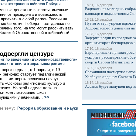
ся ветеранов к юбилею Победы
18:51, 16 декабря
Радикальная молодежь собрал
менные денежные выплаты, именные
площади в подмосковном Со
ния от президента и возможность
 приехать в любой регион России на
18:32, 16 декабря
Путин отверг упреки адвокат
ние 65-летия Победы -- вот далеко не
речень того, на что могут рассчитывать
Ходорковского в давлении на 
Великой Отечественной в юбилейный
17:58, 16 декабря
Задержан один из предполаг
организаторов беспорядков 
17:10, 16 декабря
Европарламент призвал росси
подвергли цензуре
ускорить расследование обст
нт по введению «духовно-нравственного»
смерти Сергея Магнитского
колах готовили в авральном режиме
16:35, 16 декабря
 через неделю, с 1 апреля, в 19
Саакашвили посмертно награ
х регионах стартует педагогический
Холбрука орденом Святого Г
нт -- четвероклассникам начнут
16:14, 16 декабря
ть «Основы религиозных культур и
Ассанж будет выпущен под з
этики». На этой неделе должно
ся комплектование школ
>>
вующими учебниками...
те тему:
Реформа образования и науки