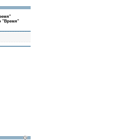
ремя"
о "Время"