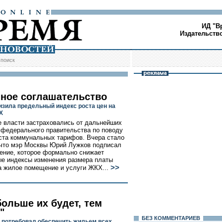
ИД "В
Издательств
/
поиск
ное соглашательство
изила предельный индекс роста цен на
Х
 власти застраховались от дальнейших
 федерального правительства по поводу
ста коммунальных тарифов. Вчера стало
 что мэр Москвы Юрий Лужков подписал
ение, которое формально снижает
е индексы изменения размера платы
>>
а жилое помещение и услуги ЖКХ...
больше их будет, тем
"
БЕЗ КОМMЕНТАРИЕВ
 потребовал обеспечить жильем всех