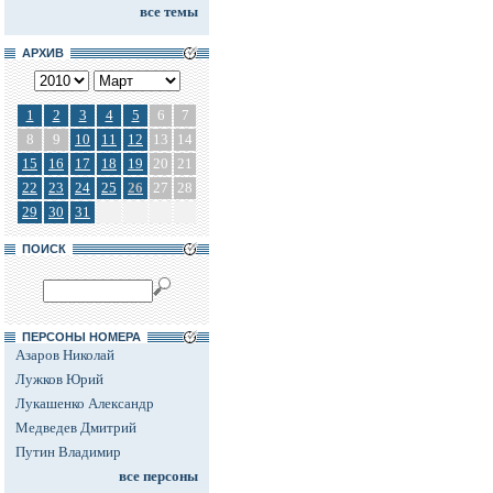
все темы
АРХИВ
1
2
3
4
5
6
7
8
9
10
11
12
13
14
15
16
17
18
19
20
21
22
23
24
25
26
27
28
29
30
31
ПОИСК
ПЕРСОНЫ НОМЕРА
Азаров Николай
Лужков Юрий
Лукашенко Александр
Медведев Дмитрий
Путин Владимир
все персоны