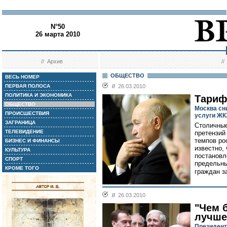
N°50
26 марта 2010
//
Архив
/
ОБЩЕСТВО
ВЕСЬ НОМЕР
ПЕРВАЯ ПОЛОСА
//
26.03.2010
ПОЛИТИКА И ЭКОНОМИКА
Тариф
ОБЩЕСТВО
Москва сн
ПРОИСШЕСТВИЯ
услуги ЖК
ЗАГРАНИЦА
Столичные
ТЕЛЕВИДЕНИЕ
претензий
темпов ро
БИЗНЕС И ФИНАНСЫ
известно,
КУЛЬТУРА
постановл
СПОРТ
предельны
КРОМЕ ТОГО
граждан з
//
26.03.2010
"Чем 
лучше
Президент