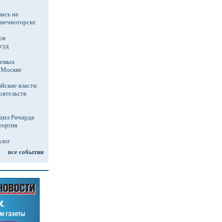
ась на
лнечногорске
ов
суд
аемых
в Москве
йские власти
оятельств
дил Ричарда
еоргия
алог
все события