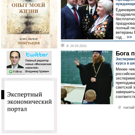
нуждающих
Единовре
поздравле
бесплатно
празднова
полный пе
ветераны 
>>
год...
//
26.03.2010
Бога 
Экспериме
курса в ш
Менее чем
российски
экспериме
преподава
светской 
завершить
соответст
// читай