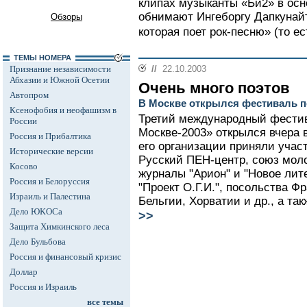
клипах музыканты «Би2» в осн
обнимают Ингеборгу Дапкунайт
Обзоры
которая поет рок-песню» (то ес
ТЕМЫ НОМЕРА
Признание независимости
//
22.10.2003
Абхазии и Южной Осетии
Очень много поэтов
Автопром
В Москве открылся фестиваль п
Ксенофобия и неофашизм в
Третий международный фестив
России
Москве-2003» открылся вчера 
Россия и Прибалтика
его организации приняли учас
Исторические версии
Русский ПЕН-центр, союз моло
Косово
журналы "Арион" и "Новое лит
Россия и Белоруссия
"Проект О.Г.И.", посольства Ф
Израиль и Палестина
Бельгии, Хорватии и др., а та
Дело ЮКОСа
>>
Защита Химкинского леса
Дело Бульбова
Россия и финансовый кризис
Доллар
Россия и Израиль
все темы