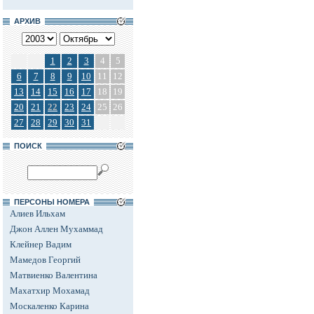
АРХИВ
1
2
3
4
5
6
7
8
9
10
11
12
13
14
15
16
17
18
19
20
21
22
23
24
25
26
27
28
29
30
31
ПОИСК
ПЕРСОНЫ НОМЕРА
Алиев Ильхам
Джон Аллен Мухаммад
Клейнер Вадим
Мамедов Георгий
Матвиенко Валентина
Махатхир Мохамад
Москаленко Карина