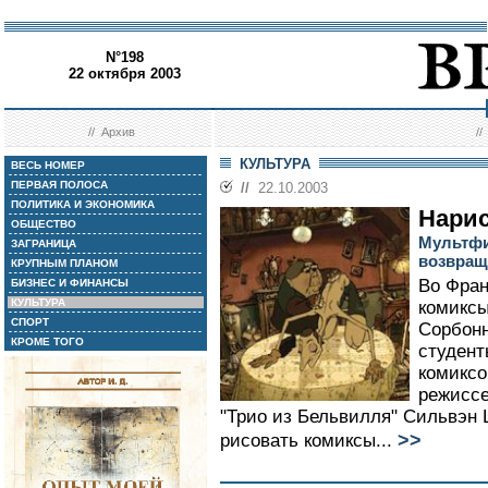
N°198
22 октября 2003
//
Архив
/
КУЛЬТУРА
ВЕСЬ НОМЕР
ПЕРВАЯ ПОЛОСА
//
22.10.2003
ПОЛИТИКА И ЭКОНОМИКА
Нари
ОБЩЕСТВО
Мультфи
ЗАГРАНИЦА
возвраща
КРУПНЫМ ПЛАНОМ
Во Фран
БИЗНЕС И ФИНАНСЫ
КУЛЬТУРА
комиксы
СПОРТ
Сорбонн
КРОМЕ ТОГО
студент
комиксо
режисс
"Трио из Бельвилля" Сильвэн 
>>
рисовать комиксы...