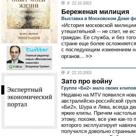
//
22.10.2003
Береженая милиция
Выставка в Московском Доме ф
«История московской милици
утешительной -- не спит, не е
граждан. Ее служба, и без тог
стране еще более осложняется
с последующим изменением н
>>
органов...
//
22.10.2003
Зато про войну
Группе «Би2» мало своих клипов
Недавно на MTV появился нов
австралийско-российской груп
«Би2», Шура и Лева, всегда д
яркие клипы. Причем настолько
этому, похоже, все уже как-то
которого эксплуатирует навяз
получился довольно странным