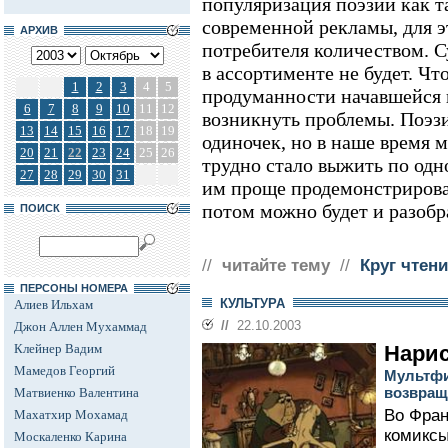
популяризация поэзии как т
современной рекламы, для э
АРХИВ
потребителя количеством. С
в ассортименте не будет. Чт
1
2
3
4
5
продуманности начавшейся п
6
7
8
9
10
11
12
возникнуть проблемы. Поэзи
13
14
15
16
17
18
19
одиночек, но в наше время 
20
21
22
23
24
25
26
трудно стало выжить по одн
27
28
29
30
31
им проще продемонстрироват
потом можно будет и разобра
ПОИСК
//
читайте тему
//
Круг чтен
ПЕРСОНЫ НОМЕРА
КУЛЬТУРА
Алиев Ильхам
//
22.10.2003
Джон Аллен Мухаммад
Клейнер Вадим
Нари
Мамедов Георгий
Мультфи
возвраща
Матвиенко Валентина
Во Фран
Махатхир Мохамад
комиксы
Москаленко Карина