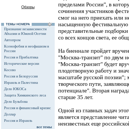
пределами России", в котор
Обзоры
сочинения участников фестив
смог на него приехать или не
насыщенную фестивальную п
ТЕМЫ НОМЕРА
Признание независимости
представительные подборки
Абхазии и Южной Осетии
со всех концов света, ее общ
Автопром
Ксенофобия и неофашизм в
На биеннале пройдет вруче
России
"Москва-транзит" по двум 
Россия и Прибалтика
"Москва-транзит" будет вру
Исторические версии
плодотворную работу и зна
Косово
Россия и Белоруссия
масштабе русской поэзии"; м
Израиль и Палестина
творческого пути, заявляющ
Дело ЮКОСа
потенциале". Вторая награда
Защита Химкинского леса
старше 35 лет.
Дело Бульбова
Россия и финансовый кризис
Одной из главных задач это
Доллар
является представление чи
Россия и Израиль
неизвестных еще российской
все темы