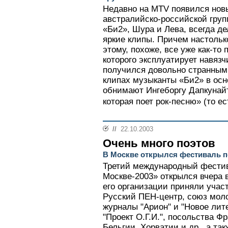
Недавно на MTV появился нов
австралийско-российской груп
«Би2», Шура и Лева, всегда д
яркие клипы. Причем настолько
этому, похоже, все уже как-то
которого эксплуатирует навяз
получился довольно странным
клипах музыканты «Би2» в осн
обнимают Ингеборгу Дапкунайт
которая поет рок-песню» (то ес
//
22.10.2003
Очень много поэтов
В Москве открылся фестиваль п
Третий международный фестив
Москве-2003» открылся вчера 
его организации приняли учас
Русский ПЕН-центр, союз моло
журналы "Арион" и "Новое лит
"Проект О.Г.И.", посольства Ф
Бельгии, Хорватии и др., а та