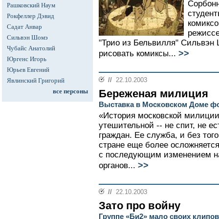
Сорбонн
Рашковский Наум
студент
Рокфеллер Дэвид
комиксо
Садат Анвар
режисс
Сильвэн Шомэ
"Трио из Бельвилля" Сильвэн 
Чубайс Анатолий
>>
рисовать комиксы...
Юргенс Игорь
Юрьев Евгений
//
22.10.2003
Явлинский Григорий
все персоны
Береженая милиция
Выставка в Московском Доме ф
«История московской милици
утешительной -- не спит, не е
граждан. Ее служба, и без тог
стране еще более осложняется
с последующим изменением н
>>
органов...
//
22.10.2003
Зато про войну
Группе «Би2» мало своих клипов