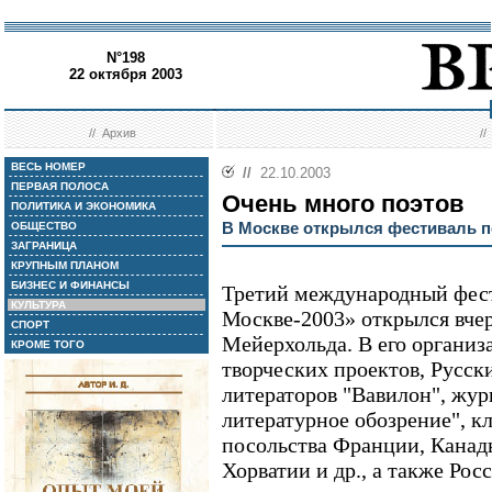
N°198
22 октября 2003
//
Архив
/
ВЕСЬ НОМЕР
//
22.10.2003
ПЕРВАЯ ПОЛОСА
Очень много поэтов
ПОЛИТИКА И ЭКОНОМИКА
В Москве открылся фестиваль п
ОБЩЕСТВО
ЗАГРАНИЦА
КРУПНЫМ ПЛАНОМ
БИЗНЕС И ФИНАНСЫ
Третий международный фест
КУЛЬТУРА
Москве-2003» открылся вче
СПОРТ
Мейерхольда. В его органи
КРОМЕ ТОГО
творческих проектов, Русс
литераторов "Вавилон", жур
литературное обозрение", кл
посольства Франции, Канады
Хорватии и др., а также Ро