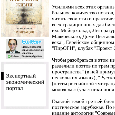
Усилиями всех этих организ
большое количество поэтов, 
читать свои стихи практиче
всех традиционных для биен
им. Мейерхольда, Литерату
Маяковского, Доме Цветаево
века", Еврейском общинном ц
"ПирОГИ", клубах "Проект О
Чтобы разобраться в этом и
разделили поэтов по трем 
пространства" (в ней примут
нескольких языках), "Русск
(поэты российской эмиграци
молодежь» (участники поня
Главной темой третьей биен
поэтическое зарубежье. По 
издание антологии "Совреме