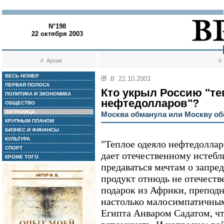
N°198
22 октября 2003
//
Архив
/
ВЕСЬ НОМЕР
//
22.10.2003
ПЕРВАЯ ПОЛОСА
Кто укрыл Россию "т
ПОЛИТИКА И ЭКОНОМИКА
нефтедолларов"?
ОБЩЕСТВО
ЗАГРАНИЦА
Москва обманула или Москву о
КРУПНЫМ ПЛАНОМ
БИЗНЕС И ФИНАНСЫ
КУЛЬТУРА
"Теплое одеяло нефтедолларо
СПОРТ
дает отечественному истеб
КРОМЕ ТОГО
предаваться мечтам о запред
продукт отнюдь не отечеств
подарок из Африки, препод
настолько малосимпатичным
Египта Анваром Садатом, чт