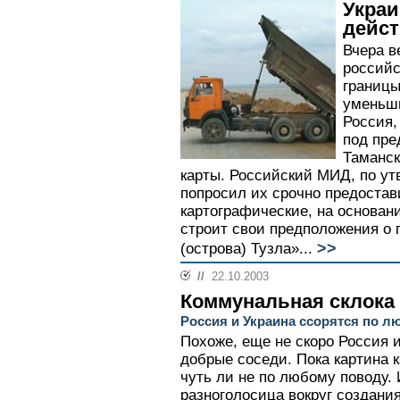
Украи
дейс
Вчера в
российс
границы
уменьши
Россия,
под пре
Таманск
карты. Российский МИД, по ут
попросил их срочно предостав
картографические, на основан
строит свои предположения о 
>>
(острова) Тузла»...
//
22.10.2003
Коммунальная склока
Россия и Украина ссорятся по л
Похоже, еще не скоро Россия и
добрые соседи. Пока картина к
чуть ли не по любому поводу. 
разноголосица вокруг создани