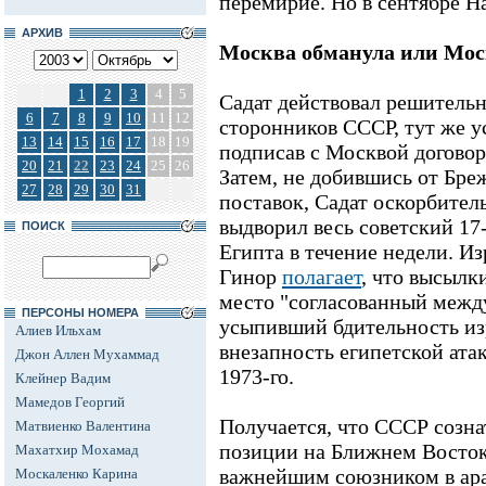
перемирие. Но в сентябре Н
АРХИВ
Москва обманула или Мос
1
2
3
4
5
Садат действовал решительн
6
7
8
9
10
11
12
сторонников СССР, тут же у
13
14
15
16
17
18
19
подписав с Москвой договор 
20
21
22
23
24
25
26
Затем, не добившись от Бр
27
28
29
30
31
поставок, Садат оскорбител
выдворил весь советский 17
ПОИСК
Египта в течение недели. И
Гинор
полагает
, что высылк
место "согласованный межд
ПЕРСОНЫ НОМЕРА
усыпивший бдительность из
Алиев Ильхам
внезапность египетской атак
Джон Аллен Мухаммад
1973-го.
Клейнер Вадим
Мамедов Георгий
Получается, что СССР созна
Матвиенко Валентина
позиции на Ближнем Востоке
Махатхир Мохамад
важнейшим союзником в ара
Москаленко Карина