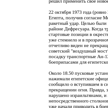
решил применить свое ново
22 октября 1973 года (ровно
Египта, получив согласие М
ракетный удар. Целью были 
районе Дефресуара. Когда т
стартовые позиции в окрест
уже стемнело и в прозрачно
отчетливо виден не прекра
советский "воздушный мост"
посадку транспортные Ан-12
боеприпасами для египетск
Около 18.50 пусковые устан
нажимали египетские офице
сообщило о вступившем в с
прекращении огня. Правда, 
нарушено израильтянами, и 
непосредственного столкно
уже начали приводить в бое