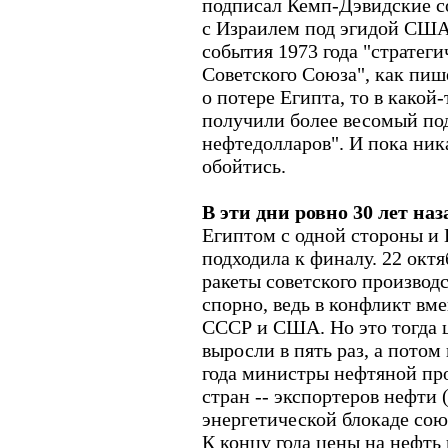
подписал Кемп-Дэвидские с
с Израилем под эгидой США.
события 1973 года "стратег
Советского Союза", как пиш
о потере Египта, то в какой
получили более весомый под
нефтедолларов". И пока ник
обойтись.
В эти дни ровно 30 лет наз
Египтом с одной стороны и 
подходила к финалу. 22 окт
ракеты советского производс
спорно, ведь в конфликт вм
СССР и США. Но это тогда 
выросли в пять раз, а потом
года
министры нефтяной пр
стран -- экспортеров нефти
энергетической блокаде сою
К концу года цены на нефть 