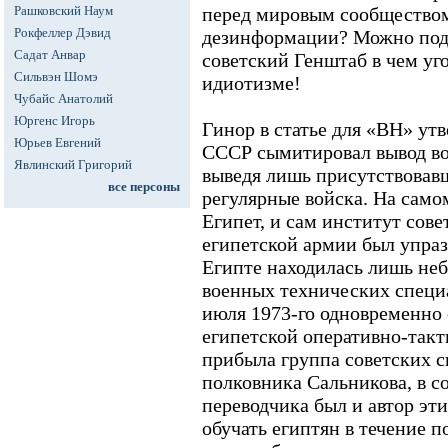
Рашковский Наум
перед мировым сообществом 
Рокфеллер Дэвид
дезинформации? Можно под
Садат Анвар
советский Генштаб в чем уг
Сильвэн Шомэ
идиотизме!
Чубайс Анатолий
Юргенс Игорь
Гинор в статье для «ВН» утв
Юрьев Евгений
СССР сымитировал вывод во
Явлинский Григорий
выведя лишь присутствовав
все персоны
регулярные войска. На само
Египет, и сам институт сов
египетской армии был упразд
Египте находилась лишь не
военных технических специа
июля 1973-го одновременно 
египетской оперативно-такт
прибыла группа советских с
полковника Сальникова, в со
переводчика был и автор эти
обучать египтян в течение п