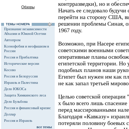
контрразведки), но и обесп
Обзоры
Начать ее следовало будучи
перейти на сторону США, в
решении проблемы Синая, о
ТЕМЫ НОМЕРА
Признание независимости
1967 году.
Абхазии и Южной Осетии
Автопром
Возможно, при Насере египе
Ксенофобия и неофашизм в
советскими военными совет
России
оперативные планы освобо
Россия и Прибалтика
египетской территории. Но 
Исторические версии
подобных планов наши руко
Косово
Египет был нужен им как пл
Россия и Белоруссия
не как запал третьей мирово
Израиль и Палестина
Дело ЮКОСа
Защита Химкинского леса
Целью советской операции "К
Дело Бульбова
х было всего лишь спасение
Россия и финансовый кризис
перед массированными нале
Доллар
Благодаря «Кавказу» израиль
Россия и Израиль
потеряли половину боевых с
все темы