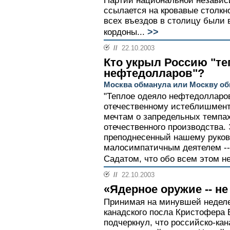
Партии национальной независ
ссылается на кровавые столкно
всех въездов в столицу были
>>
кордоны...
//
22.10.2003
Кто укрыл Россию "т
нефтедолларов"?
Москва обманула или Москву о
"Теплое одеяло нефтедолларов"
отечественному истеблишмент
мечтам о запредельных темпах 
отечественного производства.
преподнесенный нашему руков
малосимпатичным деятелем --
Садатом, что обо всем этом не
//
22.10.2003
«Ядерное оружие -- н
Принимая на минувшей неделе
канадского посла Кристофера 
подчеркнул, что российско-ка