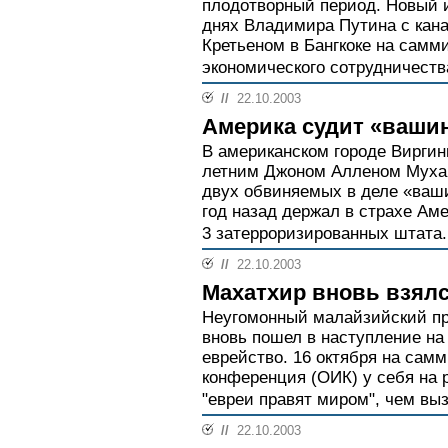
плодотворный период. Новый 
днях Владимира Путина с ка
Кретьеном в Бангкоке на самм
экономического сотрудничества
//
22.10.2003
Америка судит «вашин
В американском городе Виргин
летним Джоном Алленом Муха
двух обвиняемых в деле «ваши
год назад держал в страхе Аме
3 затерроризированных штата.
//
22.10.2003
Махатхир вновь взялс
Неугомонный малайзийский п
вновь пошел в наступление на
еврейство. 16 октября на сам
конференция (ОИК) у себя на р
"евреи правят миром", чем выз
//
22.10.2003