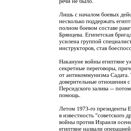
речи не было.
Лишь с началом боевых дей
несколько поддержать египт
полном боевом составе рак
Брянцева. Египетская брига
усилена группой специалис
инструкторов, став боеспос
Накануне войны египтяне у
секретные переговоры, при
от антикоммунизма Садата. 
доверительные отношения 
Персидского залива -- пото
помощь.
Летом 1973-го президенты Е
в известность "советского д
войны против Израиля осен
египтяне назвали операцией