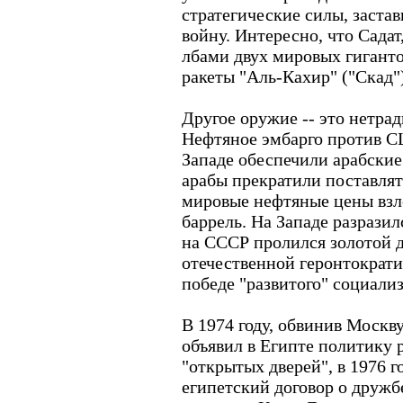
стратегические силы, застав
войну. Интересно, что Садат
лбами двух мировых гигантов
ракеты "Аль-Кахир" ("Скад")
Другое оружие -- это нетра
Нефтяное эмбарго против С
Западе обеспечили арабские
арабы прекратили поставля
мировые нефтяные цены взлет
баррель. На Западе разразил
на СССР пролился золотой 
отечественной геронтократии
победе "развитого" социали
В 1974 году, обвинив Москву
объявил в Египте политику
"открытых дверей", в 1976 г
египетский договор о дружбе