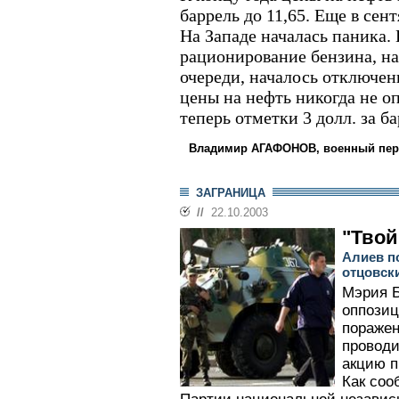
баррель до 11,65. Еще в сент
На Западе началась паника.
рационирование бензина, на
очереди, началось отключен
цены на нефть никогда не о
теперь отметки 3 долл. за ба
Владимир АГАФОНОВ, военный перев
ЗАГРАНИЦА
//
22.10.2003
"Твой
Алиев п
отцовск
Мэрия Б
оппозиц
поражен
проводи
акцию п
Как соо