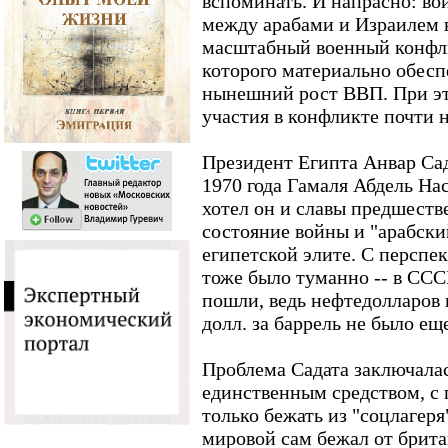
вспоминать. И напрасно: во
между арабами и Израилем в 
масштабный военный конфли
которого материально обесп
нынешний рост ВВП. При эт
участия в конфликте почти 
Президент Египта Анвар Сад
1970 года Гамаля Абдель На
хотел он и славы предшеств
состояние войны и "арабски
египетской элите. С перспе
тоже
было туманно
--
в ССС
пошли, ведь нефтедолларов 
долл. за баррель не было ещ
Проблема Садата заключалас
единственным средством, с 
только бежать из "соцлагеря
мировой сам бежал от брит