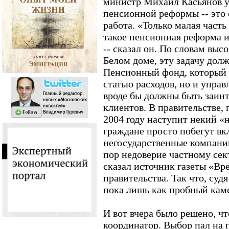
министр Михаил Касьянов ук
пенсионной реформы -- это 
работа. «Только малая часть
такое пенсионная реформа и
-- сказал он. По словам выс
Белом доме, эту задачу долж
Пенсионный фонд, который 
статью расходов, но и упра
вроде бы должны быть заин
клиентов. В правительстве, п
2004 году наступит некий «
граждане просто побегут вк
негосударственные компани
пор недоверие частному сект
сказал источник газеты «Вр
правительства. Так что, судя
пока лишь как пробный каме
И вот вчера было решено, 
координатор. Выбор пал на 