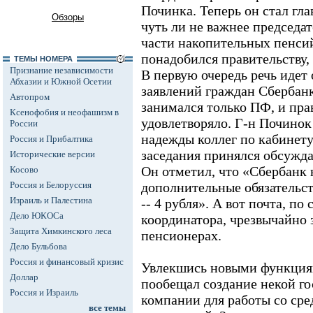
Починка. Теперь он стал гл
Обзоры
чуть ли не важнее председа
части накопительных пенси
понадобился правительству, 
ТЕМЫ НОМЕРА
Признание независимости
В первую очередь речь идет
Абхазии и Южной Осетии
заявлений граждан Сбербанк
Автопром
занимался только ПФ, и пра
Ксенофобия и неофашизм в
удовлетворяло. Г-н Починок
России
надежды коллег по кабинету
Россия и Прибалтика
заседания принялся обсужда
Исторические версии
Он отметил, что «Сбербанк н
Косово
Россия и Белоруссия
дополнительные обязательств
Израиль и Палестина
-- 4 рубля». А вот почта, п
Дело ЮКОСа
координатора, чрезвычайно 
Защита Химкинского леса
пенсионерах.
Дело Бульбова
Россия и финансовый кризис
Увлекшись новыми функциям
Доллар
пообещал создание некой г
Россия и Израиль
компании для работы со ср
все темы