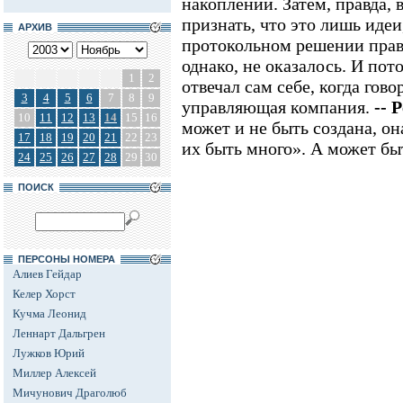
накоплений. Затем, правда,
признать, что это лишь иде
АРХИВ
протокольном решении прав
однако, не оказалось. И пот
1
2
отвечал сам себе, когда гов
3
4
5
6
7
8
9
управляющая компания.
-- Р
10
11
12
13
14
15
16
может и не быть создана, он
17
18
19
20
21
22
23
их быть много». А может быт
24
25
26
27
28
29
30
ПОИСК
ПЕРСОНЫ НОМЕРА
Алиев Гейдар
Келер Хорст
Кучма Леонид
Леннарт Дальгрен
Лужков Юрий
Миллер Алексей
Мичунович Драголюб