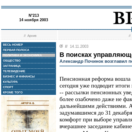
N°213
14 ноября 2003
//
Архив
/
ВЕСЬ НОМЕР
//
14.11.2003
ПЕРВАЯ ПОЛОСА
В поисках управляющ
ПОЛИТИКА И ЭКОНОМИКА
Александр Починок возглавил п
ОБЩЕСТВО
ЗАГРАНИЦА
ТЕЛЕВИДЕНИЕ
БИЗНЕС И ФИНАНСЫ
Пенсионная реформа вошла 
КУЛЬТУРА
сегодня уже подводит итоги
СПОРТ
-- рассылки пенсионных ув
КРОМЕ ТОГО
более озабочено даже не фа
дальнейшими действиями. А
задумавшимся до 31 декабр
комфорт при выборе управ
вчерашнее заседание кабине