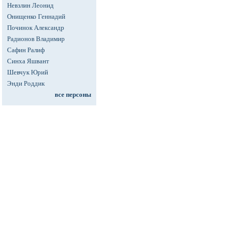
Невзлин Леонид
Онищенко Геннадий
Починок Александр
Радионов Владимир
Сафин Ралиф
Синха Яшвант
Шевчук Юрий
Энди Роддик
все персоны