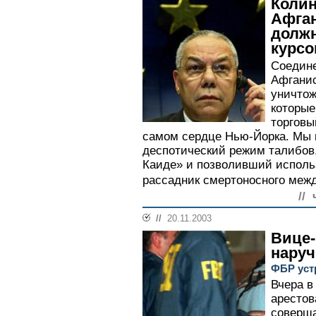
Колин
Афган
долж
курс
Соедин
Афганис
уничтож
которы
торговы
самом сердце Нью-Йорка. Мы 
деспотический режим талибов
Каиде» и позволивший использ
рассадник смертоносного межд
//
//
20.11.2003
Вице-
наруч
ФБР уст
Вчера в
арестов
соверш