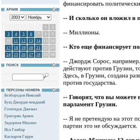
финансировать политически
АРХИВ
-- И сколько он вложил в 
1
2
-- Миллионы.
3
4
5
6
7
8
9
10
11
12
13
14
15
16
-- Кто еще финансирует п
17
18
19
20
21
22
23
24
25
26
27
28
29
30
-- Джордж Сорос, например
ПОИСК
действуют против Грузии, т
Здесь, в Грузии, создана ра
против государства.
ПЕРСОНЫ НОМЕРА
Безбородов Николай
-- Говорят, что вы можете
Буш Джордж-младший
парламент Грузии.
Гогитидзе Джемал
Григорян Армен
-- Я не претендую на этот п
Задорнов Михаил
партии это не обсуждается.
Иса Гамбар
Каспаров Гарри