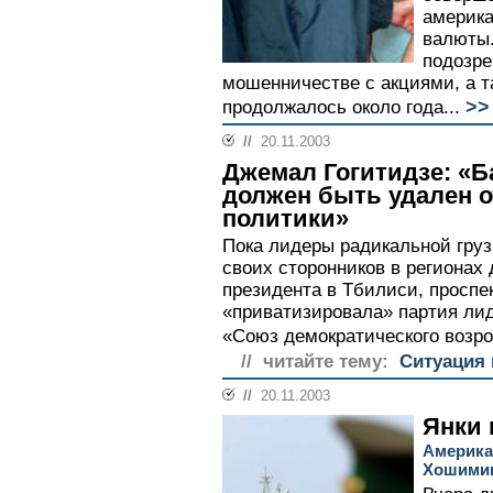
америка
валюты.
подозре
мошенничестве с акциями, а т
>>
продолжалось около года...
//
20.11.2003
Джемал Гогитидзе: «
должен быть удален о
политики»
Пока лидеры радикальной гру
своих сторонников в регионах
президента в Тбилиси, проспе
«приватизировала» партия ли
«Союз демократического возро
// читайте тему:
Ситуация 
//
20.11.2003
Янки 
Америка
Хошими