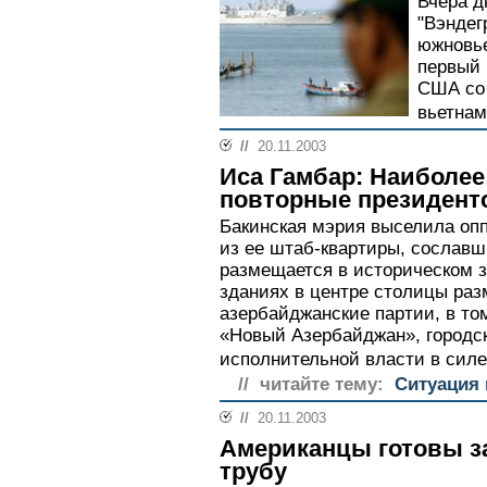
Вчера д
"Вэндег
южновье
первый 
США со 
вьетнам
//
20.11.2003
Иса Гамбар: Наиболее 
повторные президент
Бакинская мэрия выселила оп
из ее штаб-квартиры, сославш
размещается в историческом з
зданиях в центре столицы ра
азербайджанские партии, в то
«Новый Азербайджан», городс
исполнительной власти в силе.
// читайте тему:
Ситуация 
//
20.11.2003
Американцы готовы з
трубу