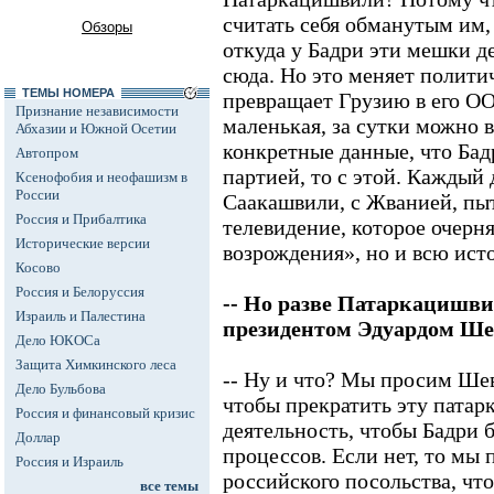
считать себя обманутым им,
Обзоры
откуда у Бадри эти мешки д
сюда. Но это меняет полити
ТЕМЫ НОМЕРА
превращает Грузию в его ОО
Признание независимости
маленькая, за сутки можно 
Абхазии и Южной Осетии
конкретные данные, что Бадр
Автопром
партией, то с этой. Каждый 
Ксенофобия и неофашизм в
России
Саакашвили, с Жванией, пыт
Россия и Прибалтика
телевидение, которое очерн
Исторические версии
возрождения», но и всю ист
Косово
Россия и Белоруссия
-- Но разве Патаркацишви
Израиль и Палестина
президентом Эдуардом Ше
Дело ЮКОСа
Защита Химкинского леса
-- Ну и что? Мы просим Ше
Дело Бульбова
чтобы прекратить эту пата
Россия и финансовый кризис
деятельность, чтобы Бадри 
Доллар
процессов. Если нет, то мы
Россия и Израиль
российского посольства, чт
все темы