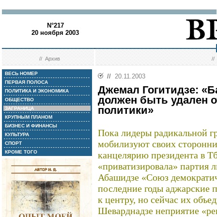
N°217
20 ноября 2003
//
Архив
/
ВЕСЬ НОМЕР
//
20.11.2003
ПЕРВАЯ ПОЛОСА
Джемал Гогитидзе: «
ПОЛИТИКА И ЭКОНОМИКА
должен быть удален о
ОБЩЕСТВО
политики»
ЗАГРАНИЦА
КРУПНЫМ ПЛАНОМ
БИЗНЕС И ФИНАНСЫ
Пока лидеры радикальной г
КУЛЬТУРА
мобилизуют своих сторонник
СПОРТ
КРОМЕ ТОГО
канцелярию президента в Тб
«приватизировала» партия 
Абашидзе «Союз демократич
последние годы аджарские 
к центру, но сейчас их объе
Шеварднадзе неприятие «ре