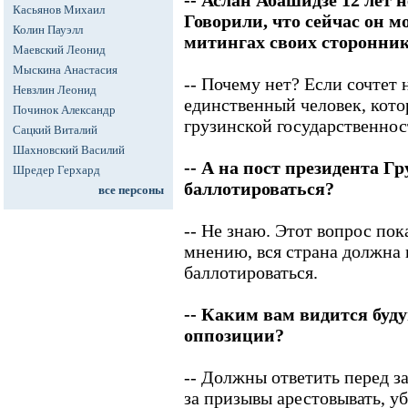
-- Аслан Абашидзе 12 лет 
Касьянов Михаил
Говорили, что сейчас он м
Колин Пауэлл
митингах своих сторонник
Маевский Леонид
Мыскина Анастасия
-- Почему нет? Если сочтет
Невзлин Леонид
единственный человек, кото
Починок Александр
грузинской государственнос
Сацкий Виталий
Шахновский Василий
-- А на пост президента Гр
Шредер Герхард
баллотироваться?
все персоны
-- Не знаю. Этот вопрос по
мнению, вся страна должна 
баллотироваться.
-- Каким вам видится буд
оппозиции?
-- Должны ответить перед з
за призывы арестовывать, уб