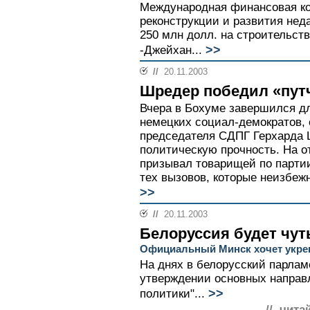
Международная финансовая ко
реконструкции и развития нед
250 млн долл. на строительст
>>
-Джейхан...
//
20.11.2003
Шредер победил «пут
Вчера в Бохуме завершился д
немецких социал-демократов,
председателя СДПГ Герхарда
политическую прочность. На 
призывал товарищей по парти
тех вызовов, которые неизбежн
>>
//
20.11.2003
Белоруссия будет чу
Официальный Минск хочет укреп
На днях в белорусский парлам
утверждении основных направ
>>
политики"...
// чита