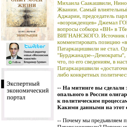
Михаила Саакашвили, Нино 
Жвании. Самый влиятельный
Аджарии, председатель пар
«возрожденцев» Джемал ГО
вопросы собкора «ВН» в Тб
ВИГНАНСКОГО. Источник в 
комментировать позицию «в
Патаркацишвили не стал. Од
"Бурджанадзе--Демократы", 
что, по его сведениям, в нас
Патаркацишвили «достаточно
либо конкретных политичес
-- На митинге вы сделали
опального в России олиг
к политическим процессам
Какими данными на этот с
-- Почему мы предъявляем 
Патаркацишвили? Потому ч