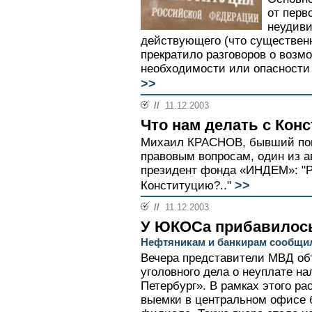
от перв
неудиви
действующего (что существенн
прекратило разговоров о возм
необходимости или опасности 
>>
//
11.12.2003
Что нам делать с Кон
Михаил КРАСНОВ, бывший пом
правовым вопросам, один из а
президент фонда «ИНДЕМ»: "Ра
>>
Конституцию?.."
//
11.12.2003
У ЮКОСа прибавилос
Нефтяникам и банкирам сообщил
Вечера представители МВД об
уголовного дела о неуплате н
Петербург». В рамках этого р
выемки в центральном офисе б