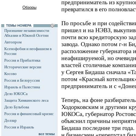
предприниматель из крупног
Обзоры
превратился в его полновлас
По просьбе и при содействи
ТЕМЫ НОМЕРА
пришел и на НЭВЗ, выкупив 
Признание независимости
Абхазии и Южной Осетии
почти всю кредиторскую за
Автопром
завода. Однако потом г-н Би
Ксенофобия и неофашизм в
расположение губернатора и 
России
неафишируемой, но очевидн
Россия и Прибалтика
властей столичные компани
Исторические версии
у Сергея Бидаша сначала «Т
Косово
потом «Красный котельщик»
Россия и Белоруссия
предприниматель и с «Донец
Израиль и Палестина
Дело ЮКОСа
Теперь, на фоне разбирател
Защита Химкинского леса
Ходорковским и другими к
Дело Бульбова
ЮКОСа, губернатор Ростовс
Россия и финансовый кризис
объяснил причины неприятн
Доллар
Бидаша последние три года. 
Россия и Израиль
все темы
н бизнесмен «перепутал бизн