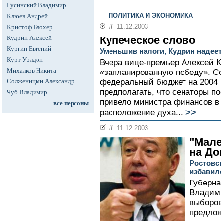
Гусинский Владимир
ПОЛИТИКА И ЭКОНОМИКА
Клюев Андрей
//
11.12.2003
Кристоф Блохер
Кудрин Алексей
Купеческое слово
Кургин Евгений
Уменьшив налоги, Кудрин надеет
Курт Уэлдон
Вчера вице-премьер Алексей 
Михалков Никита
«запланированную победу». С
Солженицын Александр
федеральный бюджет на 2004 г
предполагать, что сенаторы по
Чуб Владимир
привело министра финансов в
все персоны
>>
расположение духа...
//
11.12.2003
"Мале
на До
Ростовс
избавил
Губерна
Владими
выборов
предло