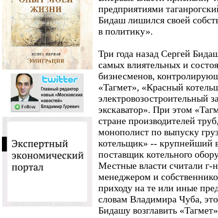
предприятиями таганрогски
Бидаш лишился своей собств
в политику».
Три года назад Сергей Бидаш
самых влиятельных и состо
бизнесменов, контролирующ
«Тагмет», «Красный котель
электровозостроительный з
экскаватор». При этом «Тагм
стране производителей труб
монополист по выпуску гру
котельщик» -- крупнейший 
поставщик котельного обору
Местные власти считали г-
менеджером и собственником
приходу на те или иные пре
словам Владимира Чуба, это
Бидашу возглавить «Тагмет»