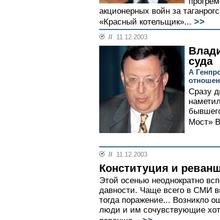
прогрем
акционерных войн за таганрогс
>>
«Красный котельщик»...
//
11.12.2003
Влади
суда
А Генпро
отношен
Сразу д
наметил
бывшего
Мост» В
//
11.12.2003
Конституция и реван
Этой осенью неоднократно вс
давности. Чаще всего в СМИ в
тогда поражение... Возникло о
люди и им сочувствующие хот