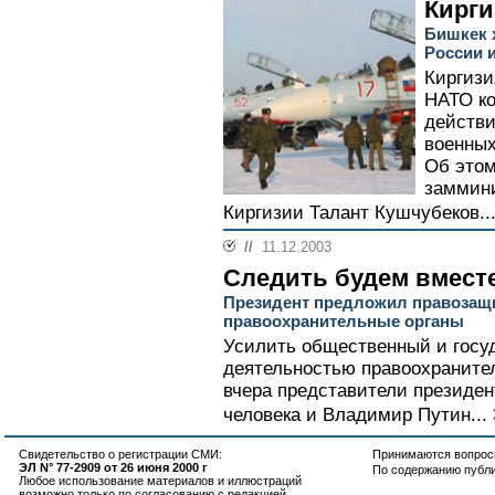
Кирги
Бишкек 
России 
Киргизи
НАТО к
действи
военных
Об этом
заммини
Киргизии Талант Кушчубеков..
//
11.12.2003
Следить будем вмест
Президент предложил правозащ
правоохранительные органы
Усилить общественный и госу
деятельностью правоохраните
вчера представители президен
человека и Владимир Путин...
Свидетельство о регистрации СМИ:
Принимаются вопросы
ЭЛ N° 77-2909 от 26 июня 2000 г
По содержанию публ
Любое использование материалов и иллюстраций
возможно только по согласованию с редакцией