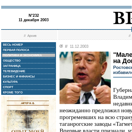
N°232
11 декабря 2003
//
Архив
/
ВЕСЬ НОМЕР
//
11.12.2003
ПЕРВАЯ ПОЛОСА
"Мале
ПОЛИТИКА И ЭКОНОМИКА
на До
ОБЩЕСТВО
ЗАГРАНИЦА
Ростовс
ТЕЛЕВИДЕНИЕ
избавил
БИЗНЕС И ФИНАНСЫ
КУЛЬТУРА
СПОРТ
Губерн
КРОМЕ ТОГО
Владим
недавн
неожиданно предложил нов
прогремевших на всю стран
таганрогские заводы «Тагме
Впервые власти признали, 