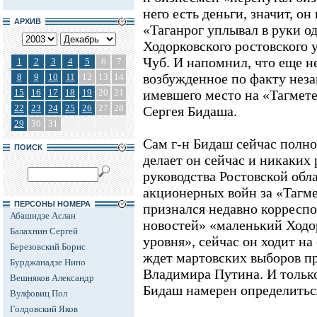
него есть деньги, значит, он
АРХИВ
«Таганрог уплывал в руки од
Ходорковского ростовского у
Чуб. И напомнил, что еще н
1
2
3
4
5
6
7
возбужденное по факту нез
8
9
10
11
12
13
14
15
16
17
18
19
20
21
имевшего место на «Тагмете
22
23
24
25
26
27
28
Сергея Бидаша.
29
30
31
Сам г-н Бидаш сейчас полн
ПОИСК
делает он сейчас и никаких 
руководства Ростовской обла
акционерных войн за «Тагме
ПЕРСОНЫ НОМЕРА
признался недавно корресп
Абашидзе Аслан
новостей» «маленький Ходо
Балахнин Сергей
уровня», сейчас он ходит на 
Березовский Борис
ждет мартовских выборов пр
Бурджанадзе Нино
Владимира Путина. И тольк
Вешняков Александр
Бидаш намерен определиться
Вулфовиц Пол
Голдовский Яков