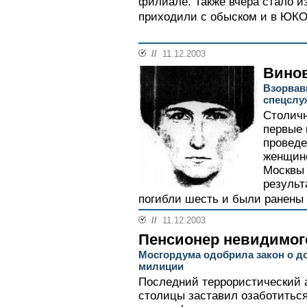
филиале. Также вчера стало и
приходили с обыском и в ЮКО
//
11.12.2003
Винов
Взорвав
спецслу
Столичн
первые 
проведе
женщино
Москвы 
результ
погибли шесть и были ранены 1
//
11.12.2003
Пенсионер невидимог
Мосгордума одобрила закон о 
милиции
Последний террористический а
столицы заставил озаботиться