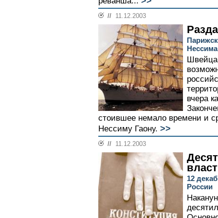
>>
реванша...
//
11.12.2003
Разда
Парижск
Нессима
Швейцар
возможн
российс
террито
вчера к
Законче
стоившее немало времени и с
>>
Нессиму Гаону.
//
11.12.2003
Десят
влас
12 дека
России
Наканун
десятил
Основно