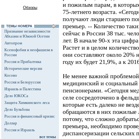
и пожилым парам, в которых
Обзоры
75-летнего возраста. «Сего
получают люди старшего пок
премьер. -- Количество таки
ТЕМЫ НОМЕРА
Признание независимости
сейчас в России 38 тыс. чело
Абхазии и Южной Осетии
лет. В начале 90-х эта цифр
Автопром
Растет и в целом количеств
Ксенофобия и неофашизм в
они составляют около 20% н
России
году их будет 21,9%, а к 201
Россия и Прибалтика
Исторические версии
Не менее важной проблемой
Косово
Россия и Белоруссия
медицинский и социальный 
Израиль и Палестина
пенсионерами. «Сегодня ме
Дело ЮКОСа
селе сосредоточено в фельд
Защита Химкинского леса
которые есть далеко не везде
Дело Бульбова
обращаются в них пожилые л
Россия и финансовый кризис
потому, что сложно добрать
Доллар
премьера, необходимо пров
Россия и Израиль
диспансеризации сельских п
все темы