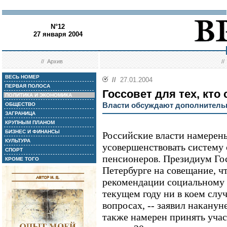
N°12
27 января 2004
//
Архив
/
ВЕСЬ НОМЕР
//
27.01.2004
ПЕРВАЯ ПОЛОСА
Госсовет для тех, кто
ПОЛИТИКА И ЭКОНОМИКА
Власти обсуждают дополнитель
ОБЩЕСТВО
ЗАГРАНИЦА
КРУПНЫМ ПЛАНОМ
БИЗНЕС И ФИНАНСЫ
Российские власти намерен
КУЛЬТУРА
усовершенствовать систему
СПОРТ
пенсионеров. Президиум Гос
КРОМЕ ТОГО
Петербурге на совещание, ч
рекомендации социальному 
текущем году ни в коем случ
вопросах, -- заявил накану
также намерен принять участ