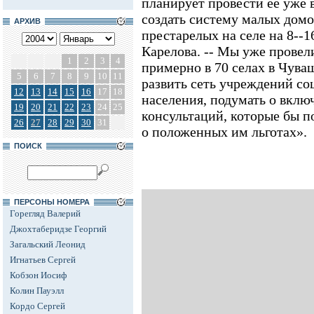
планирует провести ее уже в
создать систему малых домо
АРХИВ
престарелых на селе на 8--16
Карелова. -- Мы уже прове
1
2
3
4
примерно в 70 селах в Чува
5
6
7
8
9
10
11
развить сеть учреждений с
12
13
14
15
16
17
18
населения, подумать о вклю
19
20
21
22
23
24
25
консультаций, которые бы п
26
27
28
29
30
31
о положенных им льготах».
ПОИСК
ПЕРСОНЫ НОМЕРА
Горегляд Валерий
Джохтаберидзе Георгий
Загальский Леонид
Игнатьев Сергей
Кобзон Иосиф
Колин Пауэлл
Кордо Сергей