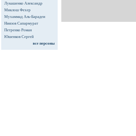
Лукашенко Александр
Миклош Фехер
Мухаммад Аль-Барадеи
Ниязов Сапармурат
Петренко Роман
Юшенков Сергей
все персоны