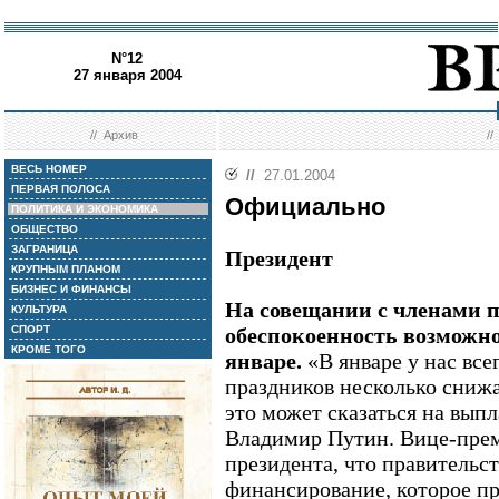
N°12
27 января 2004
//
Архив
/
ВЕСЬ НОМЕР
//
27.01.2004
ПЕРВАЯ ПОЛОСА
Официально
ПОЛИТИКА И ЭКОНОМИКА
ОБЩЕСТВО
ЗАГРАНИЦА
Президент
КРУПНЫМ ПЛАНОМ
БИЗНЕС И ФИНАНСЫ
На совещании с членами 
КУЛЬТУРА
СПОРТ
обеспокоенность возможн
КРОМЕ ТОГО
январе.
«В январе у нас все
праздников несколько снижа
это может сказаться на выпла
Владимир Путин. Вице-прем
президента, что правительс
финансирование, которое пр