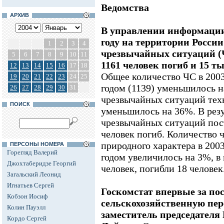
Ведомства
АРХИВ
В управлении информации
году на территории Росси
1
2
3
4
чрезвычайных ситуаций (Ч
5
6
7
8
9
10
11
1161 человек погиб и 15 ты
12
13
14
15
16
17
18
Общее количество ЧС в 2003
19
20
21
22
23
24
25
годом (1139) уменьшилось н
26
27
28
29
30
31
чрезвычайных ситуаций тех
ПОИСК
уменьшилось на 36%. В рез
чрезвычайных ситуаций пост
человек погиб. Количество
природного характера в 2003
ПЕРСОНЫ НОМЕРА
Горегляд Валерий
годом увеличилось на 3%, в 
Джохтаберидзе Георгий
человек, погибли 18 человек
Загальский Леонид
Игнатьев Сергей
Госкомстат впервые за пос
Кобзон Иосиф
сельскохозяйственную пе
Колин Пауэлл
заместитель председателя
Кордо Сергей