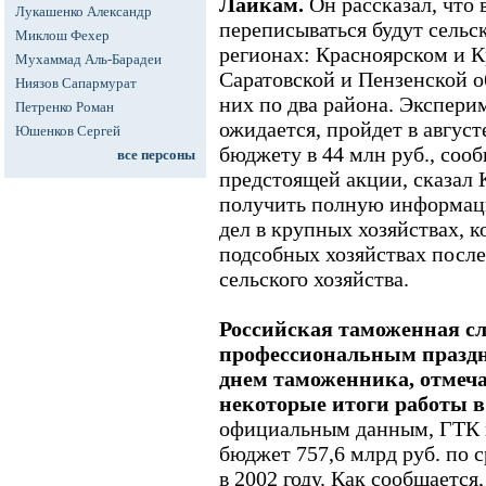
Лайкам.
Он рассказал, что
Лукашенко Александр
переписываться будут сельск
Миклош Фехер
регионах: Красноярском и К
Мухаммад Аль-Барадеи
Саратовской и Пензенской о
Ниязов Сапармурат
них по два района. Экспери
Петренко Роман
ожидается, пройдет в август
Юшенков Сергей
бюджету в 44 млн руб., соо
все персоны
предстоящей акции, сказал 
получить полную информац
дел в крупных хозяйствах, 
подсобных хозяйствах посл
сельского хозяйства.
Российская таможенная сл
профессиональным празд
днем таможенника, отмеча
некоторые итоги работы в 
официальным данным, ГТК в
бюджет 757,6 млрд руб. по с
в 2002 году. Как сообщается