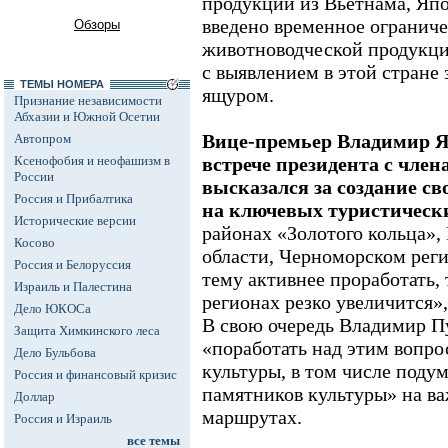
продукции из Вьетнама, Яп
введено временное ограниче
Обзоры
животноводческой продукции
с выявлением в этой стране
ТЕМЫ НОМЕРА
ящуром.
Признание независимости
Абхазии и Южной Осетии
Вице-премьер Владимир Як
Автопром
Ксенофобия и неофашизм в
встрече президента с член
России
высказался за создание с
Россия и Прибалтика
на ключевых туристическ
Исторические версии
районах «Золотого кольца»,
Косово
области, Черноморском реги
Россия и Белоруссия
тему активнее проработать, 
Израиль и Палестина
регионах резко увеличится»,
Дело ЮКОСа
В свою очередь Владимир П
Защита Химкинского леса
«поработать над этим вопр
Дело Бульбова
культуры, в том числе поду
Россия и финансовый кризис
памятников культуры» на в
Доллар
маршрутах.
Россия и Израиль
все темы