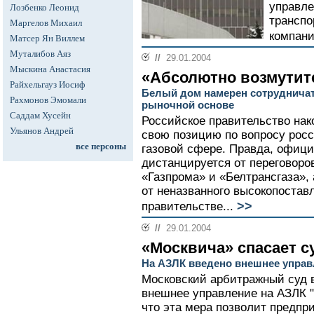
управл
Лозбенко Леонид
транспо
Маргелов Михаил
компани
Матсер Ян Виллем
Муталибов Аяз
//
29.01.2004
Мыскина Анастасия
«Абсолютно возмутит
Райхельгауз Иосиф
Белый дом намерен сотрудничат
Рахмонов Эмомали
рыночной основе
Саддам Хусейн
Российское правительство нак
Ульянов Андрей
свою позицию по вопросу рос
все персоны
газовой сфере. Правда, офиц
дистанцируется от переговоро
«Газпрома» и «Белтрансгаза»,
от неназванного высокопостав
>>
правительстве...
//
29.01.2004
«Москвича» спасает с
На АЗЛК введено внешнее управ
Московский арбитражный суд в
внешнее управление на АЗЛК "
что эта мера позволит предпр