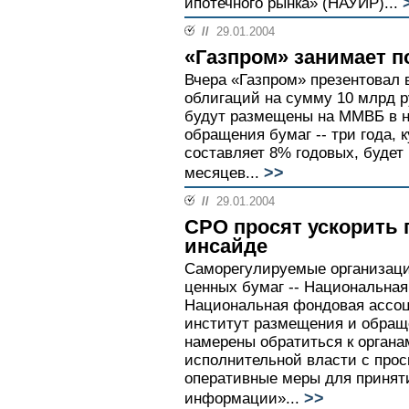
ипотечного рынка» (НАУИР)...
//
29.01.2004
«Газпром» занимает п
Вчера «Газпром» презентовал 
облигаций на сумму 10 млрд р
будут размещены на ММВБ в н
обращения бумаг -- три года, 
составляет 8% годовых, будет
>>
месяцев...
//
29.01.2004
СРО просят ускорить 
инсайде
Саморегулируемые организаци
ценных бумаг -- Национальна
Национальная фондовая ассо
институт размещения и обращ
намерены обратиться к органа
исполнительной власти с про
оперативные меры для принят
>>
информации»...