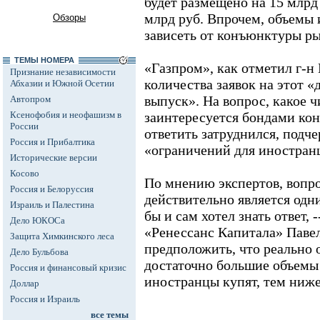
будет размещено на 15 млрд 
млрд руб. Впрочем, объемы 
Обзоры
зависеть от конъюнктуры ры
ТЕМЫ НОМЕРА
«Газпром», как отметил г-н
Признание независимости
количества заявок на этот 
Абхазии и Южной Осетии
выпуск». На вопрос, какое 
Автопром
Ксенофобия и неофашизм в
заинтересуется бондами кон
России
ответить затруднился, подче
Россия и Прибалтика
«ограничений для иностранц
Исторические версии
Косово
По мнению экспертов, вопро
Россия и Белоруссия
действительно является одн
Израиль и Палестина
бы и сам хотел знать ответ, 
Дело ЮКОСа
«Ренессанс Капитала» Павел
Защита Химкинского леса
предположить, что реально 
Дело Бульбова
достаточно большие объемы
Россия и финансовый кризис
иностранцы купят, тем ниже
Доллар
Россия и Израиль
все темы