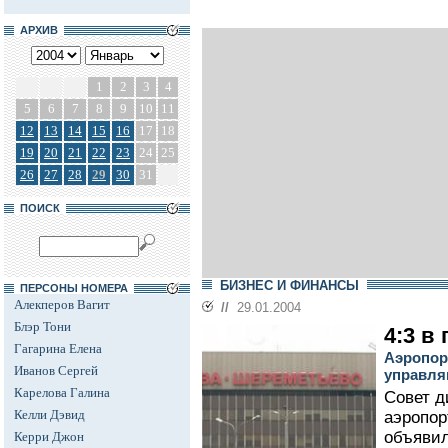
АРХИВ
1
2
3
4
5
6
7
8
9
10
11
12
13
14
15
16
17
18
19
20
21
22
23
24
25
26
27
28
29
30
31
ПОИСК
БИЗНЕС И ФИНАНСЫ
ПЕРСОНЫ НОМЕРА
Алекперов Вагит
//
29.01.2004
Блэр Тони
4:3 в
Гагарина Елена
Аэропор
Иванов Сергей
управл
Карелова Галина
Совет д
Келли Дэвид
аэропор
объявил
Керри Джон