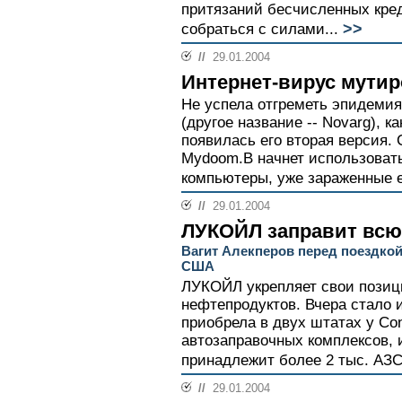
притязаний бесчисленных кред
>>
собраться с силами...
//
29.01.2004
Интернет-вирус мути
Не успела отгреметь эпидеми
(другое название -- Novarg), к
появилась его вторая версия.
Mydoom.B начнет использовать
компьютеры, уже зараженные е
//
29.01.2004
ЛУКОЙЛ заправит всю
Вагит Алекперов перед поездкой
США
ЛУКОЙЛ укрепляет свои позиц
нефтепродуктов. Вчера стало и
приобрела в двух штатах у Con
автозаправочных комплексов,
принадлежит более 2 тыс. АЗС.
//
29.01.2004