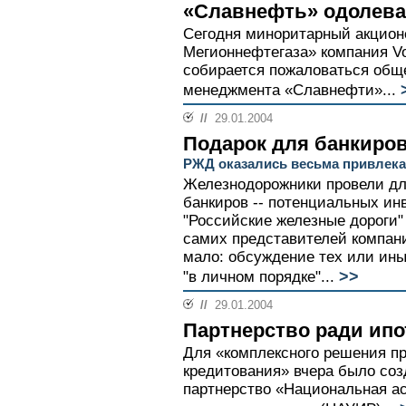
«Славнефть» одолев
Сегодня миноритарный акцион
Мегионнефтегаза» компания Vos
собирается пожаловаться общ
менеджмента «Славнефти»...
//
29.01.2004
Подарок для банкиро
РЖД оказались весьма привлек
Железнодорожники провели дл
банкиров -- потенциальных ин
"Российские железные дороги"
самих представителей компани
мало: обсуждение тех или ины
>>
"в личном порядке"...
//
29.01.2004
Партнерство ради ипо
Для «комплексного решения п
кредитования» вчера было со
партнерство «Национальная а