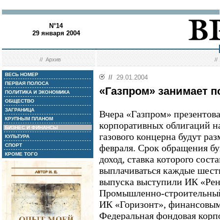
N°14
29 января 2004
//
Архив
/
ВЕСЬ НОМЕР
//
29.01.2004
ПЕРВАЯ ПОЛОСА
«Газпром» занимает п
ПОЛИТИКА И ЭКОНОМИКА
ОБЩЕСТВО
ЗАГРАНИЦА
Вчера «Газпром» презентов
КРУПНЫМ ПЛАНОМ
корпоративных облигаций на
БИЗНЕС И ФИНАНСЫ
газового концерна будут р
КУЛЬТУРА
СПОРТ
февраля. Срок обращения бу
КРОМЕ ТОГО
доход, ставка которого сост
выплачиваться каждые шест
выпуска выступили ИК «Рен
Промышленно-строительный 
ИК «Горизонт», финансовым
Федеральная фондовая корп