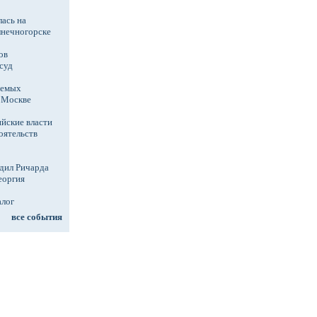
ась на
лнечногорске
ов
суд
аемых
в Москве
йские власти
оятельств
дил Ричарда
еоргия
алог
все события