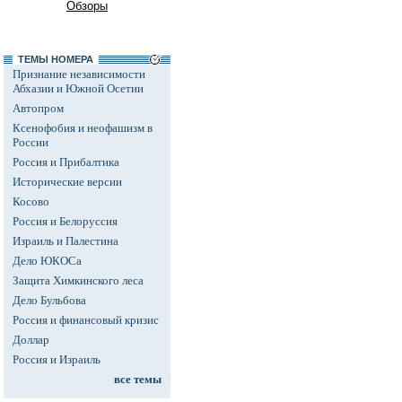
Обзоры
ТЕМЫ НОМЕРА
Признание независимости
Абхазии и Южной Осетии
Автопром
Ксенофобия и неофашизм в
России
Россия и Прибалтика
Исторические версии
Косово
Россия и Белоруссия
Израиль и Палестина
Дело ЮКОСа
Защита Химкинского леса
Дело Бульбова
Россия и финансовый кризис
Доллар
Россия и Израиль
все темы