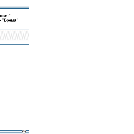
ремя"
о "Время"