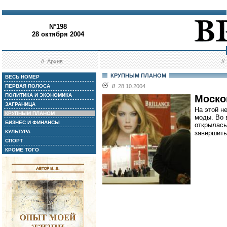
N°198
28 октября 2004
//
Архив
/
КРУПНЫМ ПЛАНОМ
ВЕСЬ НОМЕР
ПЕРВАЯ ПОЛОСА
//
28.10.2004
ПОЛИТИКА И ЭКОНОМИКА
Моско
ЗАГРАНИЦА
На этой н
КРУПНЫМ ПЛАНОМ
моды. Во 
БИЗНЕС И ФИНАНСЫ
открылась
КУЛЬТУРА
завершить
СПОРТ
КРОМЕ ТОГО