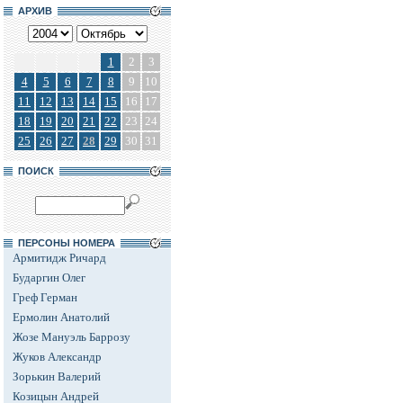
АРХИВ
1
2
3
4
5
6
7
8
9
10
11
12
13
14
15
16
17
18
19
20
21
22
23
24
25
26
27
28
29
30
31
ПОИСК
ПЕРСОНЫ НОМЕРА
Армитидж Ричард
Бударгин Олег
Греф Герман
Ермолин Анатолий
Жозе Мануэль Баррозу
Жуков Александр
Зорькин Валерий
Козицын Андрей