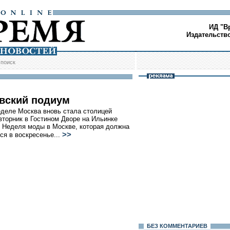
ИД "В
Издательств
/
поиск
вский подиум
еделе Москва вновь стала столицей
вторник в Гостином Дворе на Ильинке
 Неделя моды в Москве, которая должна
>>
ся в воскресенье...
БЕЗ КОМMЕНТАРИЕВ