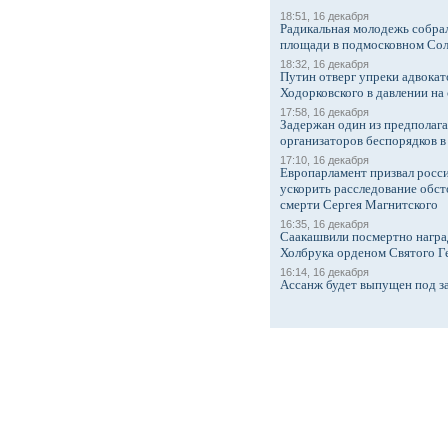
18:51, 16 декабря
Радикальная молодежь собрал
площади в подмосковном Со
18:32, 16 декабря
Путин отверг упреки адвокат
Ходорковского в давлении на 
17:58, 16 декабря
Задержан один из предполаг
организаторов беспорядков 
17:10, 16 декабря
Европарламент призвал росси
ускорить расследование обст
смерти Сергея Магнитского
16:35, 16 декабря
Саакашвили посмертно награ
Холбрука орденом Святого Г
16:14, 16 декабря
Ассанж будет выпущен под з