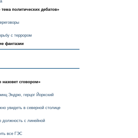
на
 тема политических дебатов»
переговоры
орьбу с террором
ие фантазии
о назовет сговором»
инц Эндрю, герцог Йоркский
но увидеть в северной столице
ю должность с линейной
ить все ГЭС