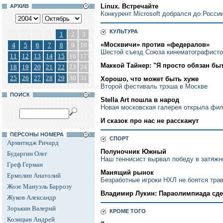
Linux. Встречайте
АРХИВ
Конкурент Microsoft добрался до Росси
КУЛЬТУРА
1
2
3
«Москвичи» против «федералов»
4
5
6
7
8
9
10
Шестой съезд Союза кинематографистов
11
12
13
14
15
16
17
Маккой Тайнер: "Я просто обязан бы
18
19
20
21
22
23
24
25
26
27
28
29
30
31
Хорошо, что может быть хуже
Второй фестиваль трэша в Москве
ПОИСК
Stella Art пошла в народ
Новая московская галерея открыла фи
И сказок про нас не расскажут
ПЕРСОНЫ НОМЕРА
СПОРТ
Армитидж Ричард
Полуночник Южный
Бударгин Олег
Наш теннисист вырвал победу в затяжн
Греф Герман
Манящий рынок
Ермолин Анатолий
Безработные игроки НХЛ не боятся тра
Жозе Мануэль Баррозу
Владимир Лукин: Параолимпиада сде
Жуков Александр
Зорькин Валерий
КРОМЕ ТОГО
Козицын Андрей