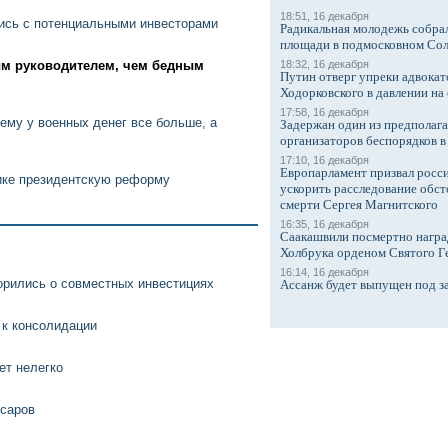
18:51, 16 декабря
ись с потенциальными инвесторами
Радикальная молодежь собрал
площади в подмосковном Со
м руководителем, чем бедным
18:32, 16 декабря
Путин отверг упреки адвокат
Ходорковского в давлении на 
17:58, 16 декабря
ему у военных денег все больше, а
Задержан один из предполаг
организаторов беспорядков 
17:10, 16 декабря
Европарламент призвал росси
ике президентскую реформу
ускорить расследование обст
смерти Сергея Магнитского
16:35, 16 декабря
Саакашвили посмертно награ
Холбрука орденом Святого Г
16:14, 16 декабря
орились о совместных инвестициях
Ассанж будет выпущен под з
 к консолидации
ет нелегко
ссаров