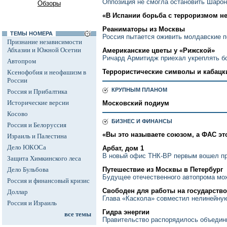
Оппозиция не смогла остановить Шаро
Обзоры
«В Испании борьба с терроризмом не
Реаниматоры из Москвы
ТЕМЫ НОМЕРА
Россия пытается оживить молдавские 
Признание независимости
Абхазии и Южной Осетии
Американские цветы у «Рижской»
Ричард Армитидж приехал укреплять б
Автопром
Террористические символы и кабацк
Ксенофобия и неофашизм в
России
КРУПНЫМ ПЛАНОМ
Россия и Прибалтика
Исторические версии
Московский подиум
Косово
БИЗНЕС И ФИНАНСЫ
Россия и Белоруссия
«Вы это называете союзом, а ФАС эт
Израиль и Палестина
Дело ЮКОСа
Арбат, дом 1
В новый офис ТНК-ВР первым вошел пр
Защита Химкинского леса
Дело Бульбова
Путешествие из Москвы в Петербург
Будущее отечественного автопрома мож
Россия и финансовый кризис
Свободен для работы на государство
Доллар
Глава «Каскола» совместил нелинейну
Россия и Израиль
Гидра энергии
все темы
Правительство распорядилось объедин