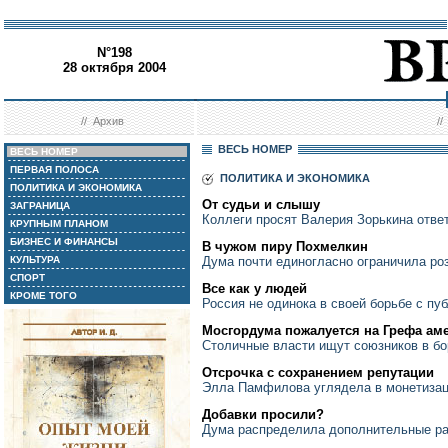
N°198
28 октября 2004
//
Архив
/
ВЕСЬ НОМЕР
ВЕСЬ НОМЕР
ПЕРВАЯ ПОЛОСА
ПОЛИТИКА И ЭКОНОМИКА
ПОЛИТИКА И ЭКОНОМИКА
От судьи и слышу
ЗАГРАНИЦА
Коллеги просят Валерия Зорькина ответ
КРУПНЫМ ПЛАНОМ
БИЗНЕС И ФИНАНСЫ
В чужом пиру Похмелкин
КУЛЬТУРА
Дума почти единогласно ограничила ро
СПОРТ
Все как у людей
КРОМЕ ТОГО
Россия не одинока в своей борьбе с п
Мосгордума пожалуется на Грефа ам
Столичные власти ищут союзников в бо
Отсрочка с сохранением репутации
Элла Памфилова углядела в монетизац
Добавки просили?
Дума распределила дополнительные р