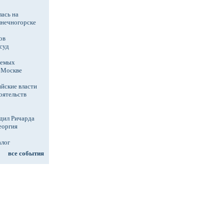
ась на
лнечногорске
ов
суд
аемых
в Москве
йские власти
оятельств
дил Ричарда
еоргия
алог
все события