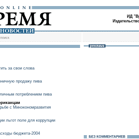
ИД "В
Издательств
/
поиск
ить за свои слова
зничную продажу пива
убличным потреблением пива
ериканцам
рьбе с Минэкономразвития
ии льгот поле для коррупции
асходы бюджета-2004
БЕЗ КОМMЕНТАРИЕВ