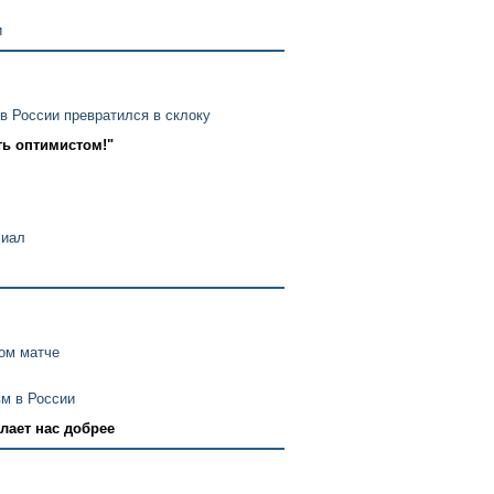
и
 России превратился в склоку
ть оптимистом!"
лиал
ом матче
вм в России
лает нас добрее