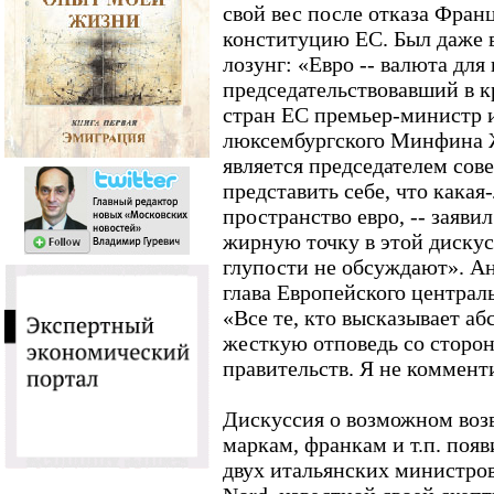
свой вес после отказа Фран
конституцию ЕС. Был даже
лозунг: «Евро -- валюта для 
председательствовавший в к
стран ЕС премьер-министр и
люксембургского Минфина 
является председателем сов
представить себе, что какая
пространство евро, -- заяви
жирную точку в этой дискус
глупости не обсуждают». Ан
глава Европейского централ
«Все те, кто высказывает а
жесткую отповедь со сторо
правительств. Я не коммент
Дискуссия о возможном возв
маркам, франкам и т.п. появ
двух итальянских министров