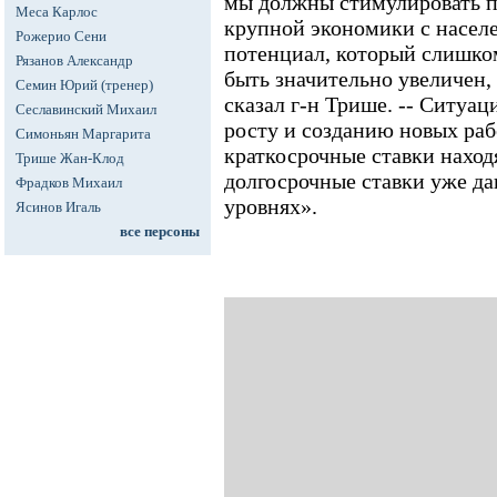
мы должны стимулировать п
Меса Карлос
крупной экономики с населе
Рожерио Сени
потенциал, который слишко
Рязанов Александр
быть значительно увеличен,
Семин Юрий (тренер)
сказал г-н Трише. -- Ситуац
Сеславинский Михаил
росту и созданию новых раб
Симоньян Маргарита
краткосрочные ставки находя
Трише Жан-Клод
долгосрочные ставки уже д
Фрадков Михаил
уровнях».
Ясинов Игаль
все персоны