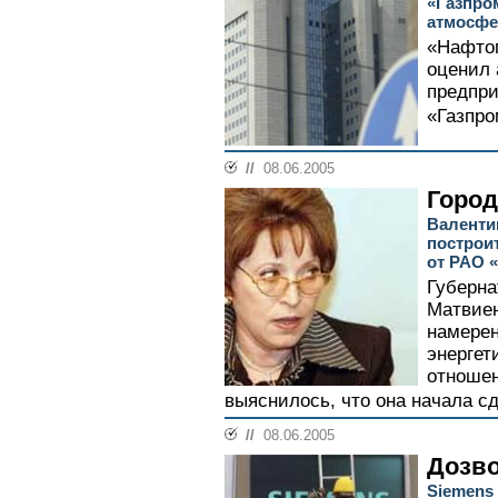
«Газпро
атмосфе
«Нафтог
оценил 
предпри
«Газпро
//
08.06.2005
Город
Валенти
построи
от РАО 
Губерна
Матвиен
намерен
энергет
отношен
выяснилось, что она начала с
//
08.06.2005
Дозво
Siemens