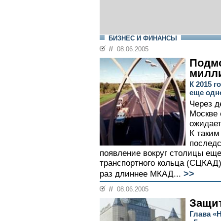
БИЗНЕС И ФИНАНСЫ
//
08.06.2005
Подм
милл
К 2015 г
еще одн
Через д
Москве 
ожидает
К таки
последс
появление вокруг столицы еще
транспортного кольца (СЦКАД)
>>
раз длиннее МКАД...
//
08.06.2005
Защит
Глава «