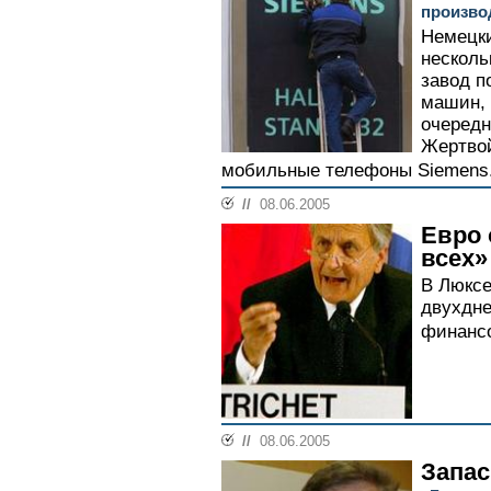
произво
Немецки
несколь
завод п
машин, 
очередн
Жертво
мобильные телефоны Siemens.
//
08.06.2005
Евро 
всех»
В Люксе
двухдне
финансо
//
08.06.2005
Запас