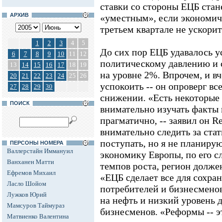
ставки со стороны ЕЦБ стан
АРХИВ
«уместным», если экономиче
третьем квартале не ускорит
1
2
3
4
5
До сих пор ЕЦБ удавалось 
6
7
8
9
10
11
12
политическому давлению и 
13
14
15
16
17
18
19
на уровне 2%. Впрочем, и в
20
21
22
23
24
25
26
успокоить -- он опроверг в
27
28
29
30
снижении. «Есть некоторые 
ПОИСК
внимательно изучать факты
прагматично, -- заявил он R
внимательно следить за стат
поступать, но я не планиру
ПЕРСОНЫ НОМЕРА
Валлерстайн Иммануил
экономику Европы, по его с
Ванханен Матти
темпов роста, регион долже
Ефремов Михаил
«ЕЦБ сделает все для сохра
Ласло Шойом
потребителей и бизнесменов
Лужков Юрий
на нефть и низкий уровень 
Мамсуров Таймураз
бизнесменов. «Реформы -- э
Матвиенко Валентина