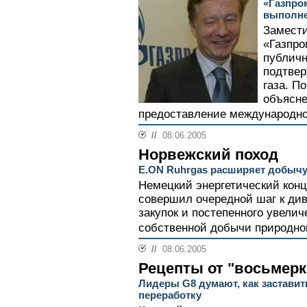
«Газпро
выполне
Замести
«Газпро
публичн
подтвер
газа. П
объясне
предоставление международног
//
08.06.2005
Норвежский поход
E.ON Ruhrgas расширяет добыч
Немецкий энергетический кон
совершил очередной шаг к ди
закупок и постепенного увелич
собственной добычи природного
//
08.06.2005
Рецепты от "восьмерк
Лидеры G8 думают, как заставит
переработку