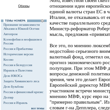
Nord, известной своей скеп
отношении идеи европейско
Обзоры
единой валюты стран ЕС в ч
Италии, не отказываясь от ев
ТЕМЫ НОМЕРА
качестве параллельного сре
Признание независимости
Министр-реформатор Роберт
Абхазии и Южной Осетии
мысль, предложив «привязат
Автопром
Ксенофобия и неофашизм в
России
Все это, по мнению люксемб
Россия и Прибалтика
недостойно серьезного вни
Исторические версии
валютный фонд, отметил он
Косово
прогноз экономического рос
Россия и Белоруссия
полугодии. При этом МВФ да
Израиль и Палестина
вопросы денежной политики
Дело ЮКОСа
зрения, чем это делает Евр
Защита Химкинского леса
Европейский директор МВФ
Дело Бульбова
участником встречи минист
Россия и финансовый кризис
мнению МВФ, курс евро на ур
Доллар
"примерно правильным". Из
Россия и Израиль
словам г-на Депплера, след
все темы