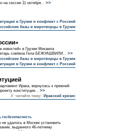
>>
 на сессии 11 октября...
итуация в Грузии и конфликт с Россией
оссийские базы и миротворцы в Грузии
оссии»
и новостей» в Грузии Михаила
>>
етарь совбеза Гела БЕЖУАШВИЛИ...
оссийские базы и миротворцы в Грузии
итуация в Грузии и конфликт с Россией
итуцией
арламент Ирака, вернулась к прежней
>>
оекту конституции...
// читайте тему:
Иракский кризис
ь госбезопасность
 не удалось в Москве установить
вании, выданного 46-летнему