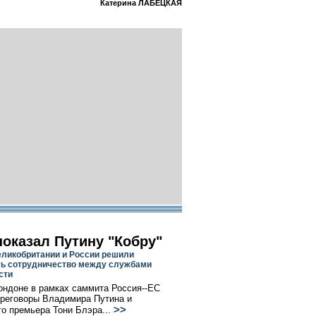
Катерина ЛАБЕЦКАЯ
показал Путину "Кобру"
ликобритании и России решили
ь сотрудничество между службами
сти
ондоне в рамках саммита Россия--ЕС
реговоры Владимира Путина и
>>
го премьера Тони Блэра...