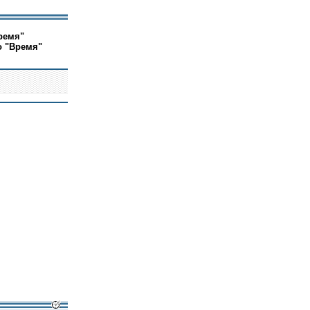
ремя"
о "Время"