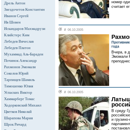
номер оди
Дрель Антон
считает е
Звездочетов Константин
Иванов Сергей
Ив Шовен
Искандаров Махмадрузи
//
06.10.2005
Клийстерс Ким
Рахмо
Лебедев Вячеслав
Противник
года
Лебедев Платон
Вчера, в 
Мухаммад Аль-Барадеи
Эмомали Р
Починок Александр
преподнес
Рахмонов Эмомали
Соколов Юрий
Тарпищев Шамиль
Тимошенко Юлия
Успаских Виктор
//
06.10.2005
Латыш
Хаммарберг Томас
росси
Ходорковский Михаил
В среду Г
Цветков Николай
российски
Шарапова Мария
и грузино
парламент
Шрок Ричард
постановл