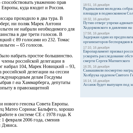
-- способствовать уважению прав
18:51, 16 декабря
а Европы, куда входит и Россия.
Радикальная молодежь собрал
площади в подмосковном Со
ссара проходило в два тура. В
18:32, 16 декабря
Путин отверг упреки адвокат
берг, ни поляк Марек Антони
Ходорковского в давлении на 
льген не набрали необходимого для
17:58, 16 декабря
нства в две трети голосов. В
Задержан один из предполаг
цкий с 89 голосами из 232. Томас
организаторов беспорядков 
ильген -- 65 голосов.
17:10, 16 декабря
Европарламент призвал росси
было набрать простое большинство.
ускорить расследование обст
 члены российской делегации в
смерти Сергея Магнитского
г набрал 104, Марек Новицкий -- 93,
16:35, 16 декабря
Саакашвили посмертно награ
ва российской делегации на сессии
Холбрука орденом Святого Г
международным делам Госдумы
16:14, 16 декабря
выбрав г-на Хаммарберга, депутаты
Ассанж будет выпущен под з
 опыту в правозащитной
и нового генсека Совета Европы.
ец Матео Соринас Бальфего, хорошо
аботе в системе СЕ с 1978 года. К
 1 февраля 2006 года, сменив
 Дэвиса.