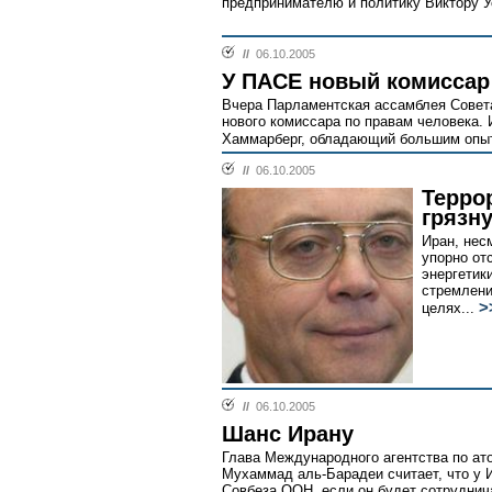
предпринимателю и политику Виктору Ус
//
06.10.2005
У ПАСЕ новый комиссар
Вчера Парламентская ассамблея Совета
нового комиссара по правам человека.
Хаммарберг, обладающий большим опыт
//
06.10.2005
Терро
грязн
Иран, нес
упорно от
энергетик
стремлени
>
целях...
//
06.10.2005
Шанс Ирану
Глава Международного агентства по ат
Мухаммад аль-Барадеи считает, что у 
Совбеза ООН, если он будет сотруднич