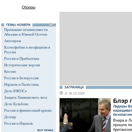
Обзоры
ТЕМЫ НОМЕРА
Признание независимости
Абхазии и Южной Осетии
Автопром
Ксенофобия и неофашизм в
России
Россия и Прибалтика
Исторические версии
Косово
Россия и Белоруссия
Израиль и Палестина
ЗАГРАНИЦА
Дело ЮКОСа
//
06.10.2005
Защита Химкинского леса
Блэр 
Дело Бульбова
Лидеры Ве
Россия и финансовый кризис
наращиват
безопасно
Доллар
Вчера в Л
Россия и Израиль
прошли пе
британско
все темы