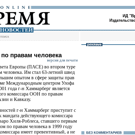
ИД "В
Издательств
/
поиск
 по правам человека
версия для печати
вета Европы (ПАСЕ) во втором туре
м человека. Им стал 63-летний швед
льшим опытом в сфере защиты прав
льме Международным центром Улофа
01 года г-н Хаммарберг является
ого комиссара ООН по правам
зии и Кавказу.
ностей г-н Хаммарберг приступит с
рок мандата действующего комиссара
варо Хиля-Роблеса, ставшего первым
ом по правам человека в 1999 году
 комиссара имеет превентивный, а не
БЕЗ КОМMЕНТАРИЕВ