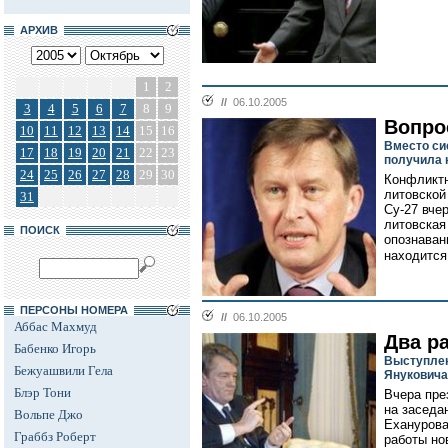
АРХИВ
1
2
//
06.10.2005
3
4
5
6
7
8
9
Вопро
10
11
12
13
14
15
16
Вместо си
17
18
19
20
21
22
23
получила 
24
25
26
27
28
29
30
Конфликтн
литовской
31
Су-27 вчер
литовская
ПОИСК
опознаван
находится 
ПЕРСОНЫ НОМЕРА
//
06.10.2005
Аббас Махмуд
Два ра
Бабенко Игорь
Выступлен
Бежуашвили Гела
Януковича
Блэр Тони
Вчера пре
на заседа
Вольпе Джо
Еханурова
Граббз Роберт
работы но