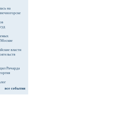
ась на
лнечногорске
ов
суд
аемых
в Москве
йские власти
оятельств
дил Ричарда
еоргия
алог
все события