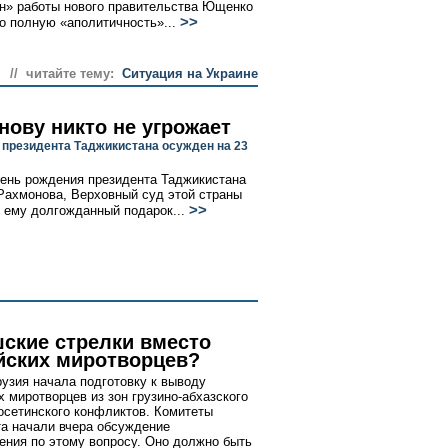
н» работы нового правительства Ющенко
>>
го полную «аполитичность»...
// читайте тему:
Ситуация на Украине
нову никто не угрожает
 президента Таджикистана осужден на 23
день рождения президента Таджикистана
ахмонова, Верховный суд этой страны
>>
 ему долгожданный подарок...
ские стрелки вместо
йских миротворцев?
рузия начала подготовку к выводу
х миротворцев из зон грузино-абхазского
-осетинского конфликтов. Комитеты
а начали вчера обсуждение
ения по этому вопросу. Оно должно быть