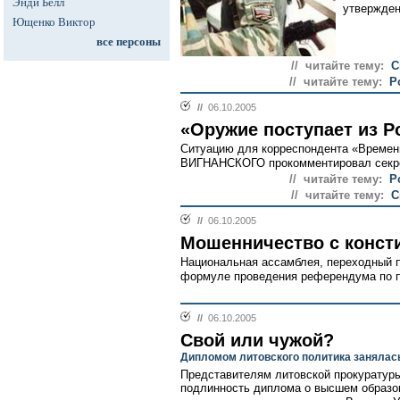
Энди Белл
утверждено
Ющенко Виктор
все персоны
// читайте тему:
С
// читайте тему:
Р
//
06.10.2005
«Оружие поступает из Р
Ситуацию для корреспондента «Времен
ВИГНАНСКОГО прокомментировал секр
// читайте тему:
Р
// читайте тему:
С
//
06.10.2005
Мошенничество с конст
Национальная ассамблея, переходный п
формуле проведения референдума по пр
//
06.10.2005
Свой или чужой?
Дипломом литовского политика занялас
Представителям литовской прокуратуры
подлинность диплома о высшем образо