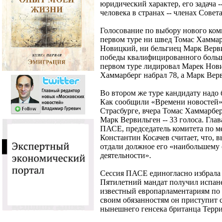
юридический характер, его задача 
человека в странах -- членах Совет
Голосование по выбору нового коми
первом туре ни швед Томас Хаммар
Новицкий, ни бельгиец Марк Верви
победы квалифицированного больши
первом туре лидировал Марек Нови
Хаммарберг набрал 78, а Марк Верв
Во втором же туре кандидату надо 
Как сообщили «Времени новостей»
Страсбурге, вчера Томас Хаммарбер
Марк Вервильген -- 33 голоса. Гла
ПАСЕ, председатель комитета по 
Константин Косачев считает, что, 
отдали должное его «наибольшему
деятельности».
Сессия ПАСЕ единогласно избрала 
Пятилетний мандат получил испан
известный европарламентариям по р
своим обязанностям он приступит с
нынешнего генсека британца Терри