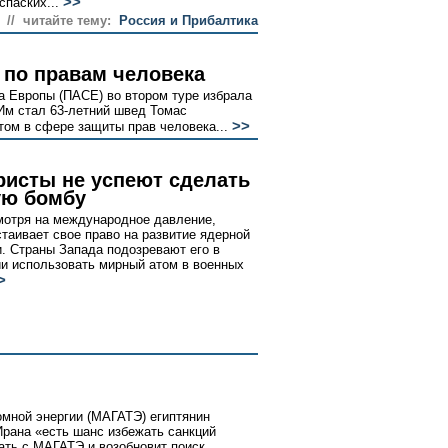
>>
паских...
// читайте тему:
Россия и Прибалтика
 по правам человека
 Европы (ПАСЕ) во втором туре избрала
 Им стал 63-летний швед Томас
>>
ом в сфере защиты прав человека...
ристы не успеют сделать
ую бомбу
мотря на международное давление,
стаивает свое право на развитие ядерной
и. Страны Запада подозревают его в
и использовать мирный атом в военных
>
омной энергии (МАГАТЭ) египтянин
Ирана «есть шанс избежать санкций
ать с МАГАТЭ и возобновит поиск