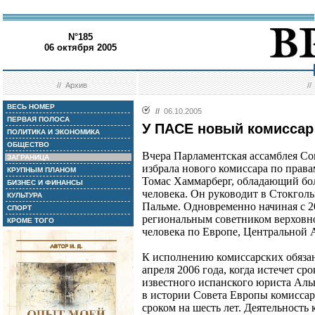
N°185
06 октября 2005
//
Архив
/
ВЕСЬ НОМЕР
//
06.10.2005
ПЕРВАЯ ПОЛОСА
У ПАСЕ новый комиссар
ПОЛИТИКА И ЭКОНОМИКА
ОБЩЕСТВО
Вчера Парламентская ассамблея Со
ЗАГРАНИЦА
избрала нового комиссара по права
КРУПНЫМ ПЛАНОМ
Томас Хаммарберг, обладающий бо
БИЗНЕС И ФИНАНСЫ
человека. Он руководит в Стокго
КУЛЬТУРА
Пальме. Одновременно начиная с 20
СПОРТ
региональным советником верховн
КРОМЕ ТОГО
человека по Европе, Центральной А
К исполнению комиссарских обязан
апреля 2006 года, когда истечет с
известного испанского юриста Аль
в истории Совета Европы комиссар
сроком на шесть лет. Деятельность