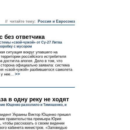
// читайте тему:
Россия и Евросоюз
с без ответчика
стемы «свой-чужой» от Су-27 Литва
коробку с мусором
ая ситуация вокруг упавшего на
 территории российского истребителя
а достигла апогея. Дело в том, что
 сторона официально заявила: система
ия «свой-чужой» разбившегося самолета
>>
у нее...
за в одну реку не ходят
ие Ющенко разозлило и Тимошенко, и
зидент Украины Виктор Ющенко пришел
ние правительства премьера Юрия
, чтобы рассказать о своем видении
вого кабинета министров. «Заповедью