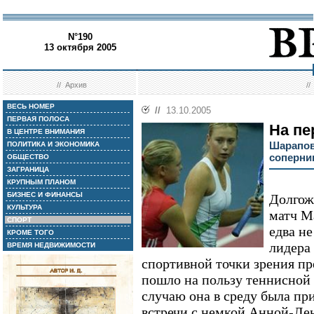
N°190
13 октября 2005
//
Архив
/
ВЕСЬ НОМЕР
//
13.10.2005
ПЕРВАЯ ПОЛОСА
На пе
В ЦЕНТРЕ ВНИМАНИЯ
Шарапов
ПОЛИТИКА И ЭКОНОМИКА
соперн
ОБЩЕСТВО
ЗАГРАНИЦА
КРУПНЫМ ПЛАНОМ
БИЗНЕС И ФИНАНСЫ
Долгож
КУЛЬТУРА
матч М
СПОРТ
едва н
КРОМЕ ТОГО
лидера
ВРЕМЯ НЕДВИЖИМОСТИ
спортивной точки зрения пр
пошло на пользу теннисной 
случаю она в среду была пр
встречи с немкой Анной-Ле