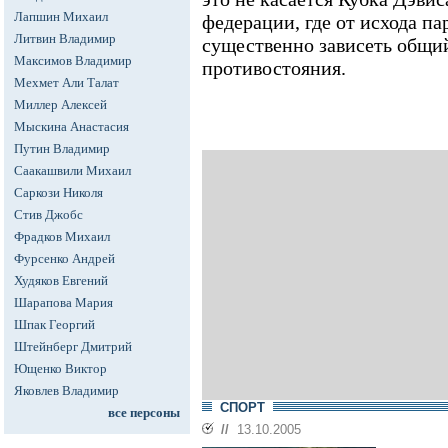
Лапшин Михаил
федерации, где от исхода п
Литвин Владимир
существенно зависеть общи
Максимов Владимир
противостояния.
Мехмет Али Талат
Миллер Алексей
Мыскина Анастасия
Путин Владимир
Саакашвили Михаил
Саркози Николя
Стив Джобс
Фрадков Михаил
Фурсенко Андрей
Худяков Евгений
Шарапова Мария
Шпак Георгий
Штейнберг Дмитрий
Ющенко Виктор
Яковлев Владимир
СПОРТ
все персоны
//
13.10.2005