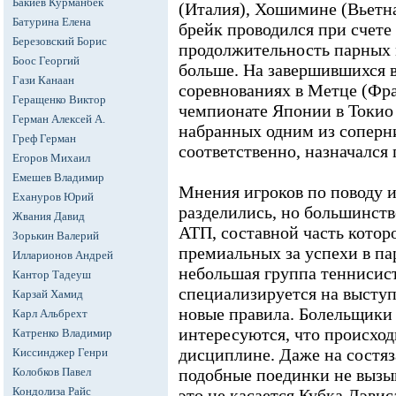
Бакиев Курманбек
(Италия), Хошимине (Вьетна
Батурина Елена
брейк проводился при счете 
Березовский Борис
продолжительность парных 
Боос Георгий
больше. На завершившихся 
Гази Канаан
соревнованиях в Метце (Фр
Геращенко Виктор
чемпионате Японии в Токио 
Герман Алексей А.
набранных одним из соперни
Греф Герман
соответственно, назначался 
Егоров Михаил
Емешев Владимир
Мнения игроков по поводу 
Ехануров Юрий
разделились, но большинст
Жвания Давид
АТП, составной часть которо
Зорькин Валерий
премиальных за успехи в па
Илларионов Андрей
небольшая группа теннисист
Кантор Тадеуш
специализируется на выступ
Карзай Хамид
новые правила. Болельщики
Карл Альбрехт
интересуются, что происход
Катренко Владимир
дисциплине. Даже на состя
Киссинджер Генри
Колобков Павел
подобные поединки не вызыв
Кондолиза Райс
это не касается Кубка Дэвис