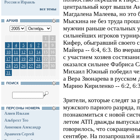
Россия и Израиль
центральный корт вышли Ан
все темы
Магдалена Малеева, но это б
Мыскина не без труда прошла 
АРХИВ
мужчин раньше остальных у
сильнейших игроков турнир
1
2
Кифер, обыгравший своего 
3
4
5
6
7
8
9
Майера -- 6:4, 6:3. Во вчер
10
11
12
13
14
15
16
с участием хозяев состязан
17
18
19
20
21
22
23
оказался сильнее Фабриса Са
24
25
26
27
28
29
30
Михаил Южный победил чеха
31
а Вера Звонарева в русском 
ПОИСК
Марию Кириленко -- 6:2, 6:3
Зрители, которые следят за
мужского парного разряда, 
ПЕРСОНЫ НОМЕРА
Алиев Ильхам
познакомиться с новой сист
Альбрехт Тео
летом АТП дважды выпускал
Анненков Александр
говорилось, что сокращенны
Аракчеев Сергей
сентябре. На позапрошлой и