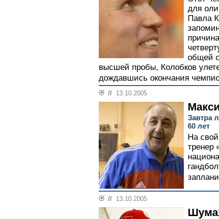
для оли
Павла К
запоми
причина
четверт
общей с
высшей пробы, Колобков улетел
дождавшись окончания чемпион
//
13.10.2005
Макс
Завтра 
60 лет
На свой
тренер 
национа
гандбо
заплани
//
13.10.2005
Шумах