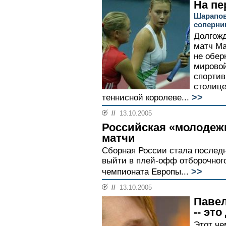
На пе
Шарапов
соперн
Долгож
матч Ма
не обер
мировой
спортив
столице
>>
теннисной королеве...
//
13.10.2005
Российская «молодеж
матчи
Сборная России стала последн
выйти в плей-офф отборочног
>>
чемпионата Европы...
//
13.10.2005
Павел
-- эт
Этот че