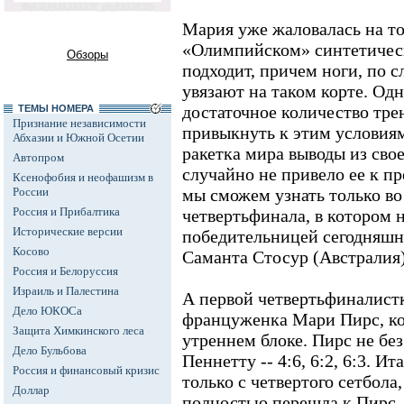
Мария уже жаловалась на то
«Олимпийском» синтетическ
Обзоры
подходит, причем ноги, по 
увязают на таком корте. Од
достаточное количество тре
ТЕМЫ НОМЕРА
Признание независимости
привыкнуть к этим условиям
Абхазии и Южной Осетии
ракетка мира выводы из сво
Автопром
случайно не привело ее к п
Ксенофобия и неофашизм в
России
мы сможем узнать только во
Россия и Прибалтика
четвертьфинала, в котором 
Исторические версии
победительницей сегодняшн
Косово
Саманта Стосур (Австралия)
Россия и Белоруссия
Израиль и Палестина
А первой четвертьфиналист
Дело ЮКОСа
француженка Мари Пирс, ко
Защита Химкинского леса
утреннем блоке. Пирс не бе
Дело Бульбова
Пеннетту -- 4:6, 6:2, 6:3. И
Россия и финансовый кризис
только с четвертого сетбола
Доллар
полностью перешла к Пирс.