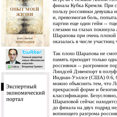
финала Кубка Кремля. При сч
пользу россиянки девушка и
и, превозмогая боль, попыта
партии еще один гейм -- тщ
слезами на глазах покинула
Шарапова при очень плохой
оказалась в числе участниц
Так плохо Шарапова не смот
память приходит только одн
россиянки -- разгромное по
Линдсей Дэвенпорт в полуф
Индиан-Уэллсе (США) 0:6, 0
можно объяснить тем, что Л
прекрасной форме и безогов
классификации. Безусловно
Шараповой сейчас находится
до финала на двух подряд не
вопиющего разгрома россиян